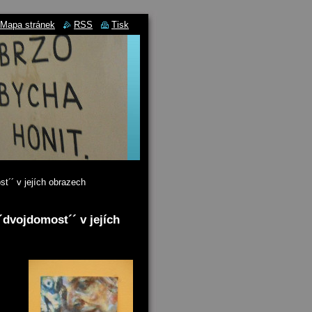
Mapa stránek
RSS
Tisk
t´´ v jejích obrazech
´dvojdomost´´ v jejích