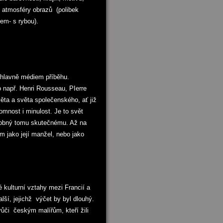
le atmosféry obrazů (polibek
em- s rybou).
e hlavně médiem příběhu.
o např. Henri Rousseau, PIerre
ta a světa společenského, ať již
omnost i minulost. Je to svět
odobný tomu skutečnému. Až na
 jako její manžel, nebo jako
kulturní vztahy mezi Francií a
alší, jejichž výčet by byl dlouhý.
ůči českým malířům, kteří žili