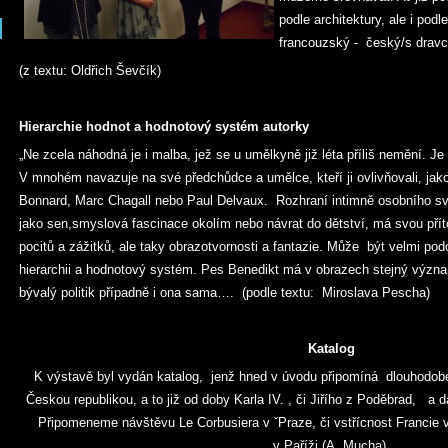
podle architektury, ale i pod
francouzský - český/s dravc
(z textu: Oldřich Ševčík)
Hierarchie hodnot a
hodn
otový systém autorky
„Ne zcela náhodná je i malba, jež se u umělkyně již léta příliš nemění. J
V mnohém navazuje na své předchůdce a umělce, kteří ji ovlivňovali, jak
Bonnard, Marc Chagall nebo Paul Delvaux. Rozhraní intimně osobního svě
jako sen,smyslová fascinace okolím nebo návrat do dětství, má svou přít
pocitů a zážitků, ale taky obrazotvornosti a fantazie. Může být velmi p
hierarchii a hodnotový systém. Pes Benedikt má v obrazech stejný význam
bývalý politik případně i ona sama…. (podle textu: Miroslava Pescha)
Katalog
K výstavě byl vydán katalog, jenž hned v úvodu připomíná dlouhodobé 
Českou republikou, a to již od doby Karla IV. , či Jiřího z Poděbrad, a d
Připomeneme návštěvu Le Corbusiera v ˇPraze, či vstřícnost Francie v
v Paříži (A. Mucha).