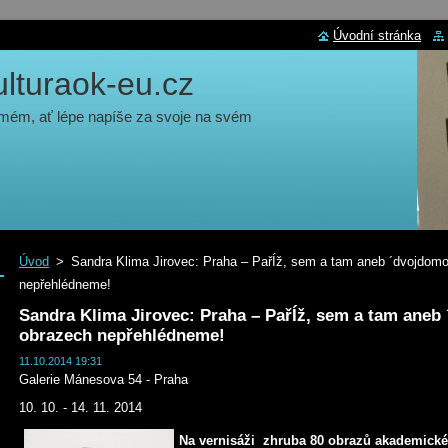
Úvodní stránka
turaok-eu.cz
 mém, ať lépe napíše za svoje na svém
Úvod
>
Sandra Klima Jirovec: Praha – PařÍž, sem a tam aneb ´dvojdomos
nepřehlédneme!
Sandra Klima Jirovec: Praha – PařÍž, sem a tam aneb 
obrazech nepřehlédneme!
11.10.2014 19:31
Galerie Mánesova 54 - Praha
10. 10. - 14. 11. 2014
Na vernisáži zhruba 80 obrazů akademické