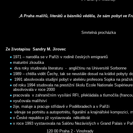
„
A Praha malířů, literátů a básníků věděla, že sám pobyt ve Fr
Smrtelná procházka
Ze životapisu Sandry M. Jirovec
1971 – narodila se v Paříži v rodině českých emigrantů
maturitní zkouška
dva roky studovala literaturu - angličtinu na Universitě Sorbonne
1989 – chtěla vidět Čechy, tak se neustále dosud na krátké pobyty do
1991 absolvovala studijní pobyt v ateliéru profesora Sopka na praž
od roku 1994 studovala na prestižní školu Ecole Nationale Supérieure
absolvovala v roce 2000
pracovala v zahraničním vysílání RFI, překládala a tlumočila (francouz
vyučovala malířství
žije, maluje a pracuje střídavě v Poděbradech a v Paříži
věnuje se portrétu a autoportrétu, figurální a krajinářské kompozici,
v České republice již vystavovala několikrát
v roce 1993 vystavovala na Salónu Nezávislých v Grand Palais v Pař
120 00 Praha 2 - Vinohrady