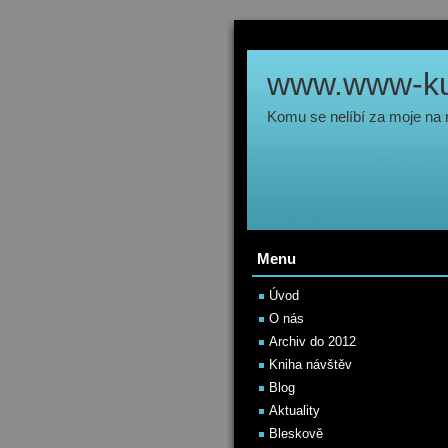
www.www-kul
Komu se nelíbí za moje na
Menu
Úvod
O nás
Archiv do 2012
Kniha návštěv
Blog
Aktuality
Bleskově