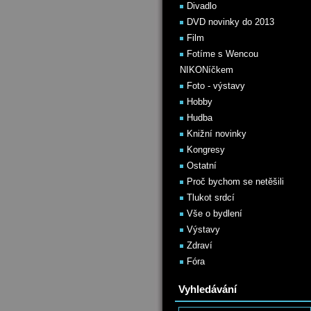
Divadlo
DVD novinky do 2013
Film
Fotíme s Wencou
NIKONíčkem
Foto - výstavy
Hobby
Hudba
Knižní novinky
Kongresy
Ostatní
Proč bychom se netěšili
Tlukot srdcí
Vše o bydlení
Výstavy
Zdraví
Fóra
Vyhledávání