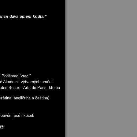
ancii dává umění křídla.“
 Poděbrad ´vrací´
ské Akademii výtvarných umění
 des Beaux - Arts de Paris, kterou
ština, angličtina a čeština)
 motivům psů i koček
íži