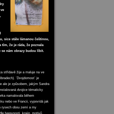
dry
 ve
,
l
u, sice stále lámanou češtinou,
 tím, že je ráda, že poznala
že se nám obrazy budou líbit.
 střídavě žije a maluje na ve
ěbradech). ´Dvojdomost´ je
je ale je způsobem, jakým Sandra
Instalovaná dvojice tématicky
torka namalovala během
ku nebo ve Francii, vypovídá jak
ch rysech obou zemí a my
e barevnosti, krajin, motivů,