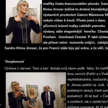
malířky česko-francouzského původu San
Klima Jirovec (něžné to drobné blondýnky)
výstavních prostorách Galerie Mánesova 54
nebylo vůbec k hnutí. Přesto jsme v davu
příznivců krásné malby zahlédli patronku
výstavy, stále elegantnější herečku Chanta
Poullain. Usměvavá Chantal P. také výstav
ale přitom velmi roztomile znějící, zahájila
Sandru Klima Jirovec, že pro Francii stále bije její srdce, a že věří, 
´Dvojdomost´
Výstava s názvem ´Sem a tam´ dostala svůj název podle faktu, že malířka
dvou zemích (Paříži a v Pod
nepřehlédnutelná, současně 
K. Jirovec pohlíží na svět. 
podobných obrazů, které au
posledních 20 let buď v Čes
o rozdílech, tak o společný
můžeme srovnávat. Ať již podl