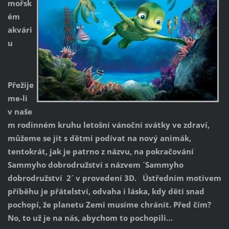
mořsk
ém
akvári
u
Přežije
me-li
v naše
m rodinném kruhu letošní vánoční svátky ve zdraví,
můžeme se jít s dětmi podívat na nový animák,
tentokrát, jak je patrno z názvu, na pokračování
Sammyho dobrodružství s názvem ´Sammyho
dobrodružství 2´ v provedení 3D. Ústředním motivem
příběhu je přátelství, odvaha i láska, kdy děti snad
pochopí, že planetu Zemi musíme chránit. Před čím?
No, to už je na nás, abychom to pochopili…