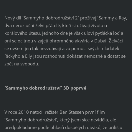
Nový díl ´Sammyho dobrodružství 2´ prožívají Sammy a Ray,
dva nerozluční želví přátelé, kteří si užívají života u
korálového útesu. Jednoho dne je však uloví pytlácká loď a
oni se ocitnou v zajetí ohromného akvária v Dubai. Želváci
se ovšem jen tak nevzdávají a za pomoci svých mláďátek
Rickyho a Elly jsou rozhodnuti dokázat nemožné a dostat se
zpět na svobodu.
´
Sammyho dobrodružství´ 3D poprvé
V roce 2010 natočil režisér Ben Stassen první film
´Sammyho dobrodružství´, který jsem sice neviděla, ale
předpokládáme podle ohlasů dospělých diváků, že příliš u