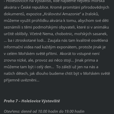
- Holešovicích na Výstavišti, kde najdeme největší mořská
akvária v České republice. Kromě promítání přírodovědných
dokumentů, expozice „Království Amazonie“ a žraloků,
můžeme využít prohlídku akvária k tomu, abychom své děti
seznámili s těmi podmořskými obyvateli, které si v animáku
určitě oblíbily. Včetně Nema, chobotnic, mořských sasanek,
… ba i ztroskotané lodi… Zaujala nás tam kvalitně osvětlená
informační videa nad každým exponátem, protože jinak je
v celém Mořském světě přítmi. Akorát to vstupné není
zrovna nízké, ale, provoz asi něco stojí… Jinak prima a
můžeme tam být i celý den… To záleží už jen na nás a
našich dětech, jak dlouho budeme chtít být v Mořském světě
příjemně uvězněni…
Praha 7 – Holešovice Výstaviště
Otevřeno: denně od 10.00 hodin do 19.00 hodin