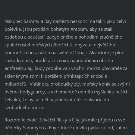
Nakonec Sammy a Ray naštěstí neskončí na talíři jako želví
polévka. Jsou prodáni bohatým Arabům, aby se stali
ozdobou a součástí, zabydleného a pohodlím ztučnělého
společenství mořských živočichů, obyvatel největšího
podmořského akvária na světě v Dubaji. Akvárium je plné
roztodivností, hradů a zřícenin, napodobenin obřího
amfiteátru aj., kudy proplouvají všichni mořští obyvatelé za
skleněnými zdmi k potěšení přihlížejících snobů a
miliardářů. Vládne tu droboučký zlý, mořský koník se svými
dvěma bodyguardy, a vehementně odmítá myšlenku našich
želváků, že by se měl naplánovat útěk z akvária do
svobodného moře.
Roztomile okatí želváčci Ricky a Elly, jakmile přijdou o své
dědečky Sammyho a Raye, které ulovila pytlácká loď, zatím