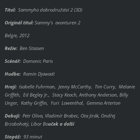
Titul:
Sammyho dobrodružství 2 (3D)
Originál titul:
Sammy's avonturen 2
Belgie, 2012
Režie:
Ben Stassen
Scénář:
Domonic Paris
Hudba:
Ramin Djawadi
Hrají:
Isabelle Fuhrman, Jenny McCarthy, Tim Curry, Melanie
Griffith, Ed Begley Jr., Stacy Keach, Anthony Anderson, Billy
Unger, Kathy Griffin, Yuri Lowenthal, Gemma Arterton
Dabují:
Petr Oliva, Vladimír Brabec, Ota Jirák, Ondřej
Brzobohatý, Libor Bo
uček a další
Stopáž:
93 minut