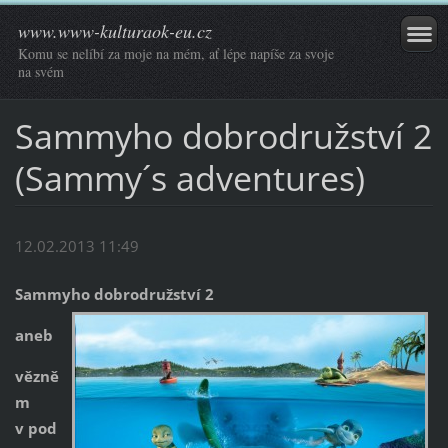
www.www-kulturaok-eu.cz
Komu se nelíbí za moje na mém, ať lépe napíše za svoje
na svém
Sammyho dobrodružství 2
(Sammy´s adventures)
12.02.2013 11:49
Sammyho dobrodružství 2
aneb
vězně
m
v pod