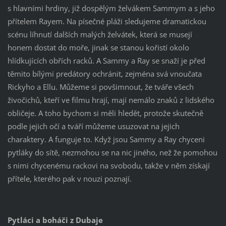
s hlavními hrdiny, již dospělým želvákem Sammym a s jeho
přítelem Rayem. Na písečné pláži sledujeme dramatickou
scénu líhnutí dalších malých želvátek, která se musejí
honem dostat do moře, jinak se stanou kořistí okolo
hlídkujících obřích racků. A Sammy a Ray se snaží je před
těmito bílými predátory ochránit, zejména svá vnoučata
Rickyho a Ellu. Můžeme si povšimnout, že tváře všech
živočichů, kteří ve filmu hrají, mají nemálo znaků z lidského
obličeje. A toho bychom si měli hledět, protože skutečně
podle jejich očí a tváří můžeme usuzovat na jejich
charaktery. A funguje to. Když jsou Sammy a Ray chyceni
pytláky do sítě, nezmohou se na nic jiného, než že pomohou
s nimi chycenému rackovi na svobodu, takže v něm získají
přítele, kterého pak v nouzi poznají.
Pytláci a boháči z Dubaje