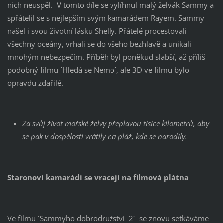
nich neuspěl. V tomto díle se vylíhnul malý želvák Sammy a
spřátelil se s nejlepším svým kamarádem Rayem. Sammy
našel i svou životní lásku Shelly. Přátelé procestovali
všechny oceány, vrhali se do všeho bezhlavě a unikali
mnohým nebezpečím. Příběh byl poněkud slabší, až příliš
podobný filmu ´Hledá se Nemo´, ale 3D ve filmu bylo
opravdu zdařilé.
Za svůj život mořské želvy přeplavou tisíce kilometrů, aby
se pak v dospělosti vrátily na pláž, kde se narodily.
Staronoví kamarádi se vracejí na filmová plátna
Ve filmu ´Sammyho dobrodružství 2´ se znovu setkáváme