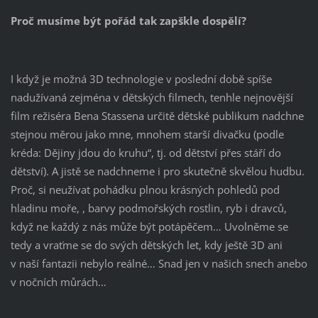
Proč musíme být pořád tak zapškle dospělí?
I když je možná 3D technologie v poslední době spíše
nadužívaná zejména v dětských filmech, tenhle nejnovější
film režiséra Bena Stassena určitě dětské publikum nadchne
stejnou měrou jako mne, mnohem starší divačku (podle
kréda: Dějiny jdou do kruhu“, tj. od dětství přes stáří do
dětství). A jistě se nadchneme i pro skutečně skvělou hudbu.
Proč, si neužívat pohádku plnou krásných pohledů pod
hladinu moře, , barvy podmořských rostlin, ryb i dravců,
když ne každý z nás může být potápěčem… Uvolněme se
tedy a vraťme se do svých dětských let, kdy ještě 3D ani
v naší fantazii nebylo reálné… Snad jen v našich snech anebo
v nočních můrách…