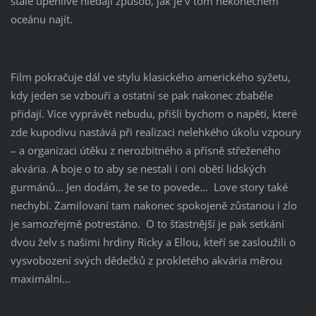
stále úpěnlivě hledají způsob, jak je v tom nekonečném
oceánu najít.
Film pokračuje dál ve stylu klasického amerického syžetu,
kdy jeden se vzbouří a ostatní se pak nakonec zbaběle
přidají. Více vyprávět nebudu, přišli bychom o napětí, které
zde kupodivu nastává při realizaci nelehkého úkolu vzpoury
– a organizaci útěku z nerozbitného a přísně střeženého
akvária. A boje o to aby se nestali i oni obětí lidských
gurmánů… Jen dodám, že se to povede… Love story také
nechybí. Zamilovaní tam nakonec spokojeně zůstanou i zlo
je samozřejmě potrestáno. O to šťastnější je pak setkání
dvou želv s našimi hrdiny Ricky a Ellou, kteří se zasloužili o
vysvobození svých dědečků z prokletého akvária měrou
maximální…