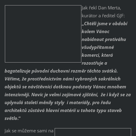
Jak řekl Dan Merta,
kurátor a ředitel GJF:
„
Chtěli jsme v období
kolem Vánoc
nabídnout protiváhu
všudypřítomné
komerci, která
rozostřuje a
bagatelizuje původní duchovní rozměr těchto svátků.
Věříme, že prostřednictvím námi vybraných sakrálních
objektů se návštěvníci dotknou podstaty Vánoc mnohem
intenzivněji. Navíc je velmi zajímavé zjištění, že i když se za
uplynulá staletí měnily styly i materiály, pro řadu
architektů zůstává hlavní matérií u tohoto typu staveb
světlo
.“
Jak se můžeme sami na