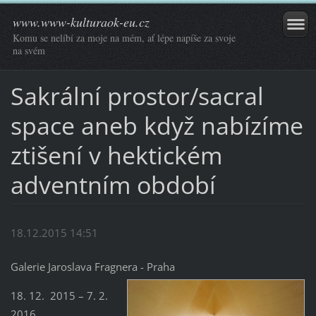
www.www-kulturaok-eu.cz
Komu se nelíbí za moje na mém, ať lépe napíše za svoje
na svém
Sakrální prostor/sacral
space aneb když nabízíme
ztišení v hektickém
adventním období
18.12.2015 14:51
Galerie Jaroslava Fragnera - Praha
18. 12. 2015 – 7. 2.
2016