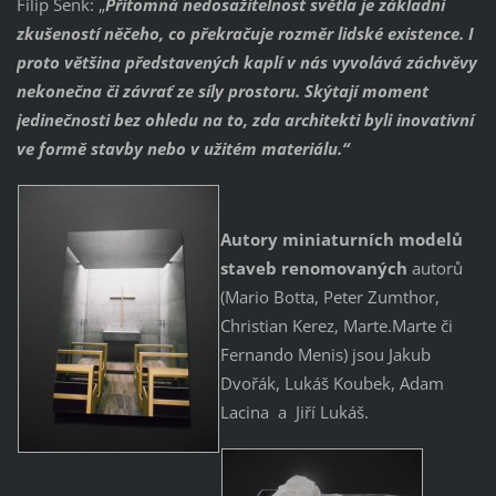
Filip Šenk: „
Přítomná nedosažitelnost světla je základní
zkušeností něčeho, co překračuje rozměr lidské existence. I
proto většina představených kaplí v nás vyvolává záchvěvy
nekonečna či závrať ze síly prostoru. Skýtají moment
jedinečnosti bez ohledu na to, zda architekti byli inovativní
ve formě stavby nebo v užitém materiálu.“
Autory miniaturních modelů
staveb renomovaných
autorů
(Mario Botta, Peter Zumthor,
Christian Kerez, Marte.Marte či
Fernando Menis) jsou Jakub
Dvořák, Lukáš Koubek, Adam
Lacina a Jiří Lukáš.