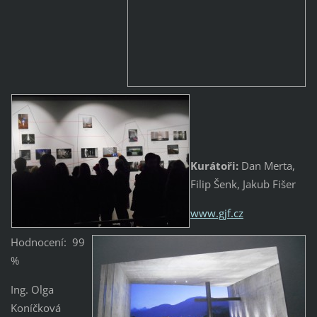
Kurátoři:
Dan Merta,
Filip Šenk, Jakub Fišer
www.gjf.cz
Hodnocení: 99
%
Ing. Olga
Koníčková