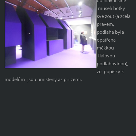
do hlavní síně
museli botky
své zout (a zcela
právem,
podlaha byla
opatřena
měkkou
fialovou
podlahovinou),
že popisky k
modelům jsou umístěny až při zemi.