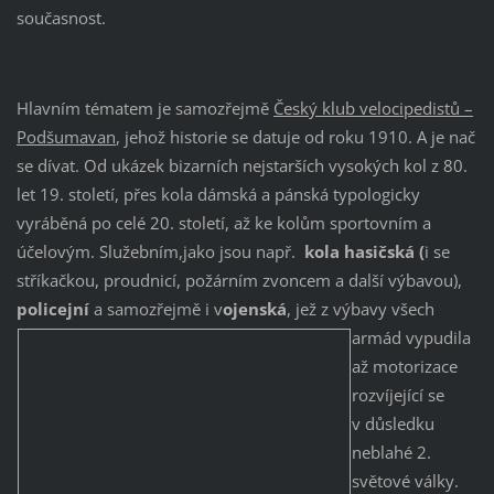
současnost.
Hlavním tématem je samozřejmě
Český klub velocipedistů –
Podšumavan
, jehož historie se datuje od roku 1910. A je nač
se dívat. Od ukázek bizarních nejstarších vysokých kol z 80.
let 19. století, přes kola dámská a pánská typologicky
vyráběná po celé 20. století, až ke kolům sportovním a
účelovým. Služebním,jako jsou např.
kola hasičská (
i se
stříkačkou, proudnicí, požárním zvoncem a další výbavou),
policejní
a samozřejmě i v
ojenská
, j
ež z výbavy všech
armád vypudila
až motorizace
rozvíjející se
v důsledku
neblahé 2.
světové války.