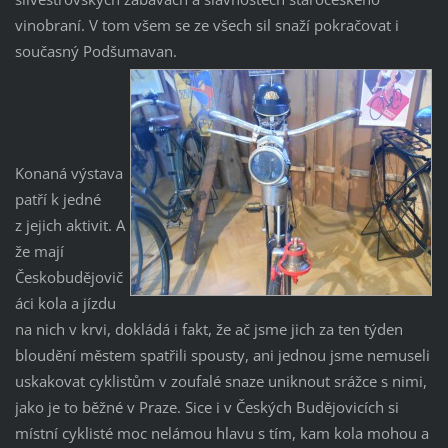
vinobraní. V tom všem se ze všech sil snaží pokračovat i
současný Podšumavan.
Konaná výstava
patří k jedné
z jejich aktivit. A
že mají
Českobudějovič
áci kola a jízdu
na nich v krvi, dokládá i fakt, že ač jsme jich za ten týden
bloudění městem spatřili spousty, ani jednou jsme nemuseli
uskakovat cyklistům v zoufalé snaze uniknout srážce s nimi,
jako je to běžné v Praze. Sice i v Českých Budějovicích si
místní cyklisté moc nelámou hlavu s tím, kam kola mohou a