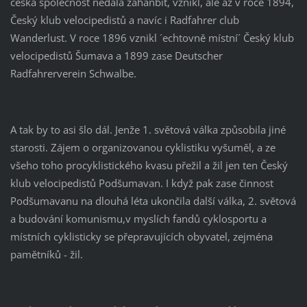
česká společnost nedala zahanbit, vznikl, ale až v roce 1894,
Český klub velocipedistů a navíc i Radfahrer club
Wanderlust. V roce 1896 vznikl ´echtovně místní´ Český klub
velocipedistů Šumava a 1899 zase Deutscher
Radfahrerverein Schwalbe.
A tak by to asi šlo dál. Jenže 1. světová válka způsobila jiné
starosti. Zájem o organizovanou cyklistiku vyšuměl, a ze
všeho toho procyklistického kvasu přežil a žil jen ten Český
klub velocipedistů Podšumavan. I když pak zase činnost
Podšumavanu na dlouhá léta ukončila další válka, 2. světová
a budování komunismu,v myslích fandů cyklosportu a
místních cyklisticky se přepravujících obyvatel, zejména
pamětníků - žil.