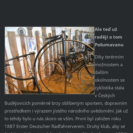
Ale teď už
raději o tom
Pošumavanu
Díky terénním
možnostem a
dalším
okolnostem se
cyklistika stala
v Českých
Budějovicích poměrně brzy oblíbeným sportem, dopravním
prostředkem i výrazem jistého národního uvědomění. Jak už
to tehdy bylo u nás skoro se vším. První byl založen roku
1887 Erster Deutscher Radfahrerverein. Druhý klub, aby se