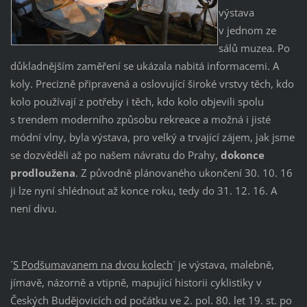
výstava
v jednom ze
sálů muzea. Po
důkladnějším zaměření se ukázala nabitá informacemi. A
koly. Precizně připravená a oslovující široké vrstvy těch, kdo
kolo používají z potřeby i těch, kdo kolo objevili spolu
s trendem moderního způsobu rekreace a možná i jisté
módní vlny, byla výstava, pro velký a trvající zájem, jak jsme
se dozvěděli až po našem návratu do Prahy,
dokonce
prodloužena
. Z původně plánovaného ukončení 30. 10. 16
ji lze nyní shlédnout až konce roku, tedy do 31. 12. 16. A
není divu.
´
S Podšumavanem na dvou kolech
´ je výstava, malebně,
jímavě, názorně a vtipně, mapující historii cyklistiky v
Českých Budějovicích od počátku ve 2. pol. 80. let 19. st. po