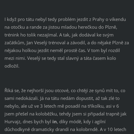
I když pro tátu nebyl tedy problém jezdit z Prahy o víkendu
na otočku a rande za jistou mladou herečkou do Plzně,
trénink ho tolik nezajímal. A tak, jak dodával ke svým
začátkům, Jan Veselý trénoval a závodil, a do nějaké Plzně za
nějakou holkou jezdit neměl prostě čas. V tom byl rozdíl
mezi nimi. Veselý se tedy stal slavný a táta časem kolo
odložil.
Říká se, že nejhorší jsou otcové, co chtějí ze synů mít to, co
sami nedokázali. Já na tátu nedám dopustit, až tak zlé to
nebylo, ale už ve 3 letech mě posadil na tříkolku, asi v 6
jsem přešel na koloběžku, tehdy jsem si připadal trapně jak
Hurvajz, dnes bych byl
in
, díky módě, kdy i agilní
důchodkyně dramaticky drandí na kolobrndě. A v 10 letech