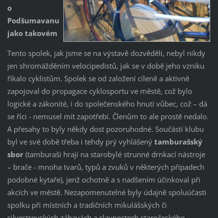
o
Podšumavanu
jako takovém
Tento spolek, jak jsme se na výstavě dozvěděli, nebyl nikdy
jen shromážděním velocipedistů, jak se v době jeho vzniku
říkalo cyklistům. Spolek se od založení cíleně a aktivně
zapojoval do propagace cyklosportu ve městě, což bylo
logické a zákonité, i do společenského hnutí vůbec, což – dá
se říci - nemusel mít zapotřebí. Členům to ale prostě nedalo.
A přesahy to byly někdy dost pozoruhodné. Součástí klubu
byl ve své době třeba i tehdy prý vyhlášený
tamburašský
sbor
(tamburaši hrají na starobylé strunné drnkací nástroje
– brače - mnoha tvarů, typů a zvuků v některých případech
podobné kytaře), jenž ochotně a s nadšením účinkoval při
akcích ve městě. Nezapomenutelné byly údajně spoluúčasti
spolku při místních a tradičních mikulášských či
silvestrovských zábavách a slavnostech staročeského