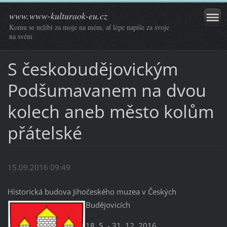
www.www-kulturaok-eu.cz
Komu se nelíbí za moje na mém, ať lépe napíše za svoje
na svém
S českobudějovickým
Podšumavanem na dvou
kolech aneb město kolům
přátelské
15.09.2016 09:49
Historická budova Jihočeského muzea v Českých
Budějovicích
18. 5. - 31. 12. 2016