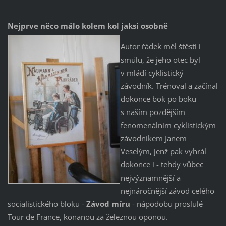
Nejprve něco málo kolem kol jaksi osobně
Autor řádek měl štěstí i
smůlu, že jeho otec byl
v mládí cyklistický
závodník. Trénoval a začínal
dokonce bok po boku
s naším pozdějším
fenomenálním cyklistickým
závodníkem
Janem
Veselým
, jenž pak vyhrál
dokonce i - tehdy vůbec
nejvýznamnější a
nejnáročnější závod celého
socialistického bloku -
Závod míru
- nápodobu proslulé
Tour de France, konanou za železnou oponou.