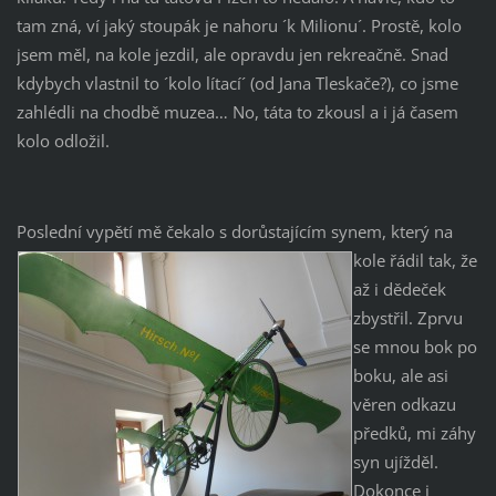
tam zná, ví jaký stoupák je nahoru ´k Milionu´. Prostě, kolo
jsem měl, na kole jezdil, ale opravdu jen rekreačně. Snad
kdybych vlastnil to ´kolo lítací´ (od Jana Tleskače?), co jsme
zahlédli na chodbě muzea… No, táta to zkousl a i já časem
kolo odložil.
Poslední vypětí mě čekalo s
dorůstajícím synem, který na
kole řádil tak, že
až i dědeček
zbystřil. Zprvu
se mnou bok po
boku, ale asi
věren odkazu
předků, mi záhy
syn ujížděl.
Dokonce i