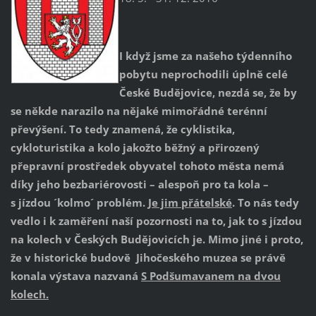
I když jsme za našeho týdenního
pobytu neprochodili úplně celé
České Budějovice, nezdá se, že by
se někde narazilo na nějaké mimořádné terénní
převýšení. To tedy znamená, že cyklistika,
cykloturistika a kolo jakožto běžný a přirozený
přepravní prostředek obyvatel tohoto města nemá
díky jeho bezbariérovosti – alespoň pro ta kola –
s jízdou ´kolmo´ problém.
Je jim přátelské
. To nás tedy
vedlo i k zaměření naší pozornosti na to, jak to s jízdou
na kolech v Českých Budějovicích je. Mimo jiné i proto,
že v historické budově Jihočeského muzea se právě
konala výstava nazvaná
S Podšumavanem na dvou
kolech.