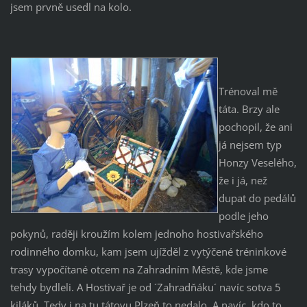
jsem prvně usedl na kolo.
Trénoval mě
táta. Brzy ale
pochopil, že ani
já nejsem typ
Honzy Veselého,
že i já, než
dupat do pedálů
podle jeho
pokynů, raději kroužím kolem jednoho hostivařského
rodinného domku, kam jsem ujížděl z vytýčené tréninkové
trasy vypočítané otcem na Zahradním Městě, kde jsme
tehdy bydleli. A Hostivař je od ´Zahradňáku´ navíc sotva 5
kiláků. Tedy i na tu tátovu Plzeň to nedalo. A navíc, kdo to