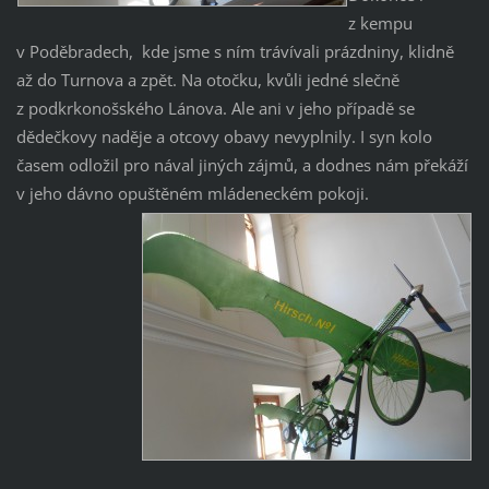
z kempu
v Poděbradech, kde jsme s ním trávívali prázdniny, klidně
až do Turnova a zpět. Na otočku, kvůli jedné slečně
z podkrkonošského Lánova. Ale ani v jeho případě se
dědečkovy naděje a otcovy obavy nevyplnily. I syn kolo
časem odložil pro nával jiných zájmů, a dodnes nám překáží
v jeho dávno opuštěném mládeneckém pokoji.