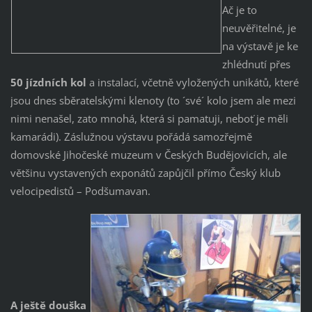
Ač je to
neuvěřitelné, je
na výstavě je ke
zhlédnutí přes
50 jízdních kol
a instalací, včetně vyložených unikátů, které
jsou dnes sběratelskými klenoty (to ´své´ kolo jsem ale mezi
nimi nenašel, zato mnohá, která si pamatuji, neboť je měli
kamarádi). Záslužnou výstavu pořádá samozřejmě
domovské Jihočeské muzeum v Českých Budějovicích, ale
většinu vystavených exponátů zapůjčil přímo Český klub
velocipedistů – Podšumavan.
A ještě douška