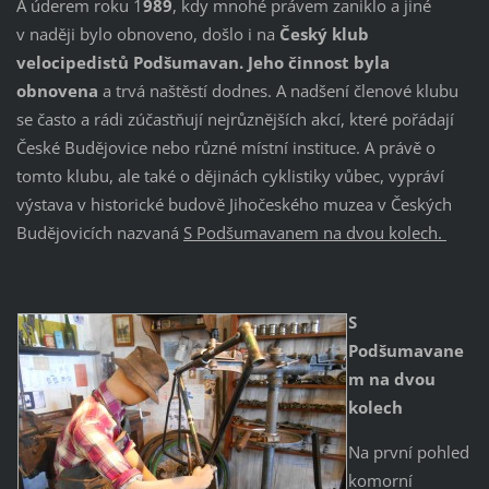
A úderem roku 1
989
, kdy mnohé právem zaniklo a jiné
v naději bylo obnoveno, došlo i na
Český klub
velocipedistů Podšumavan. Jeho činnost byla
obnovena
a trvá naštěstí dodnes. A nadšení členové klubu
se často a rádi zúčastňují nejrůznějších akcí, které pořádají
České Budějovice nebo různé místní instituce. A právě o
tomto klubu, ale také o dějinách cyklistiky vůbec, vypráví
výstava v historické budově Jihočeského muzea v Českých
Budějovicích nazvaná
S Podšumavanem na dvou kolech.
S
Podšumavane
m na dvou
kolech
Na první pohled
komorní