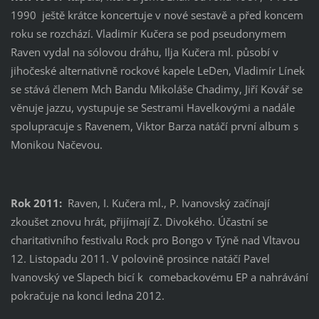
1990 ještě krátce koncertuje v nové sestavě a před koncem
roku se rozchází. Vladimír Kučera se pod pseudonymem
Raven vydal na sólovou dráhu, Ilja Kučera ml. působí v
jihočeské alternativně rockové kapele LeDen, Vladimír Línek
se stává členem Mch Bandu Mikoláše Chadimy, Jiří Kovář se
věnuje jazzu, vystupuje se Sestrami Havelkovými a nadále
spolupracuje s Ravenem, Viktor Barza natáčí první album s
Monikou Načevou.
Rok 2011:
Raven, I. Kučera ml., P. Ivanovský začínají
zkoušet znovu hrát, přijímají Z. Divokého. Účastní se
charitativního festivalu Rock pro Bongo v Týně nad Vltavou
12. Listopadu 2011. V polovině prosince natáčí Pavel
Ivanovský ve Slapech bicí k comebackovému EP a nahrávání
pokračuje na konci ledna 2012.