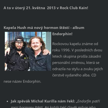
A to v úterý 21. května 2013 v Rock Club Kain!
Kapela Hush má nový hormon štěstí - album
Endorphin!
Rockovou kapelu známe od
roku 1996. V posledních dvou
letech skupina prošla zásadní
personální změnou, která se
odrazila na stylu a zvuku jejich
čerstvě vydaného alba. CD
nese název Endorphin.
Jak zpěvák Michal Kurilla nám řekl:
„
Endorfin patří
mezi hormony štěstí. Asi každý
řekl
člověk miluje jeho