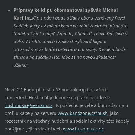
Přípravy ke klipu okomentoval zpěvák Michal
Kurilla
:„
Klip s námi bude dělat v oboru uznávaný Pavel
Sadílek, který už má na kontě vizuální ztvárnění písní pro
hudebníky jako např. Anna K., Chinaski, Lenka Dusilová a
další. V těchto dnech vzniká storyboard klipu a
prozradíme, že bude částečně animovaný. K vidění bude
zhruba na začátku léta. Moc se na novou zkušenost
těšíme“.
Nové CD Endorphin si můžeme zakoupit na všech
koncertech Hush a objednáme si jej také na adrese
hushmusic@seznam.cz
. K poslechu je celé album zdarma u
profilu kapely na serveru
www.bandzone.cz/hush
. Jako
rozcestník na všechny hudební a sociální aktivity této kapely
použijme jejich vlastní web
www.hushmusic.cz
.