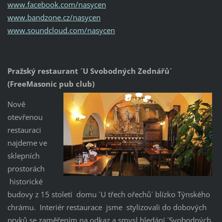
www.facebook.com/nasycen
www.bandzone.cz/nasycen
www.soundcloud.com/nasycen
Pražský restaurant ´U Svobodných Zednářů´
(FreeMasonic pub club)
Nově
otevřenou
restauraci
najdeme ve
sklepních
prostorách
historické
budovy z 15 století domu ´U třech ořechů´ blízko Týnského
chrámu. Interiér restaurace jsme stylizovali do dobových
prvků se zaměřením na odkaz a smysl hledání ´Svobodných