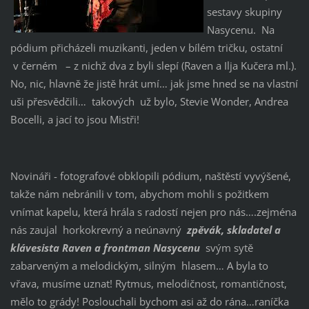
sestavy skupiny
Nasycenu. Na
pódium přicházeli muzikanti, jeden v bílém tričku, ostatní
v černém – z nichž dva z byli slepí (Raven a Ilja Kučera ml.).
No, nic, hlavně že jistě hrát umí… jak jsme hned se na vlastní
uši přesvědčili… takových už bylo, Stevie Wonder, Andrea
Bocelli, a jací to jsou Mistři!
Novináři - fotografové obklopili pódium, naštěstí vyvýšené,
takže nám nebránili v tom, abychom mohli s požitkem
vnímat kapelu, která hrála s radostí nejen pro nás….zejména
nás zaujal horkokrevný a neúnavný
zpěvák, skladatel a
klávesista Raven a frontman Nasycenu
svým sytě
zabarveným a melodickým, silným hlasem… A byla to
vřava, musíme uznat! Rytmus, melodičnost, romantičnost,
mělo to grády! Poslouchali bychom asi až do rána…raníčka