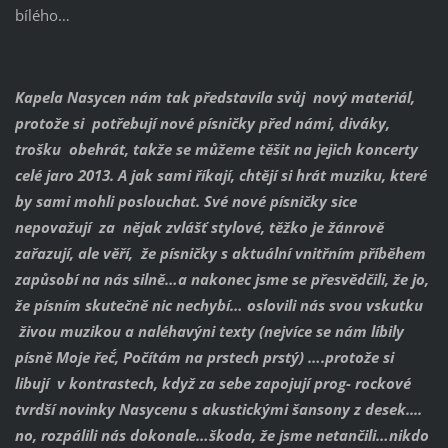
bílého…
Kapela Nasycen nám tak představila svůj nový materiál,
protože si potřebují nové písničky před námi, diváky,
trošku obehrát, takže se můžeme těšit na jejich koncerty
celé jaro 2013. A jak sami říkají, chtějí si hrát muziku, které
by sami mohli poslouchat. Své nové písničky sice
nepovažují za nějak zvlášť stylové, těžko je žánrově
zařazují, ale věří, že písničky s aktuální vnitřním příběhem
zapůsobí na nás silně…a nakonec jsme se přesvědčili, že jo,
že písním skutečně nic nechybí… oslovili nás svou vskutku
živou muzikou a naléhavýni texty (nejvíce se nám líbily
písně ´Moje řeč´, ´Počítám na prstech prsty´) ….protože si
libují v kontrastech, když za sebe zapojují prog- rockové
tvrdší novinky Nasycenu s akustickými šansony z desek....
no, rozpálili nás dokonale…škoda, že jsme netančili…nikdo