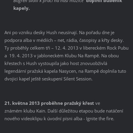
Bogren svolil k práci na naší muzice
“
doplnil bubeník
kapely.
Ani po vzniku desky Hush neusínají. Na pořadu dne je
podpora alba v médiích – net, rádia, časopisy a křty desky.
Ty proběhly celkem tři – 12. 4. 2013 v libereckém Rock Pubu
a 19. 4. 2013 v jabloneckém Klubu Na Rampě. Na obou
křestech s Hush vystoupila jako host znovuobživlá
legendární pražská kapela Nasycen, na Rampě doplnila tuto
dvojici kapel ještě seskupení Silent Session.
21. května 2013 proběhne pražský křest
ve
známém klubu Kain. Další důležitou etapou bude natáčení
nového videoklipu k úvodní písni alba - Ignite the fire.