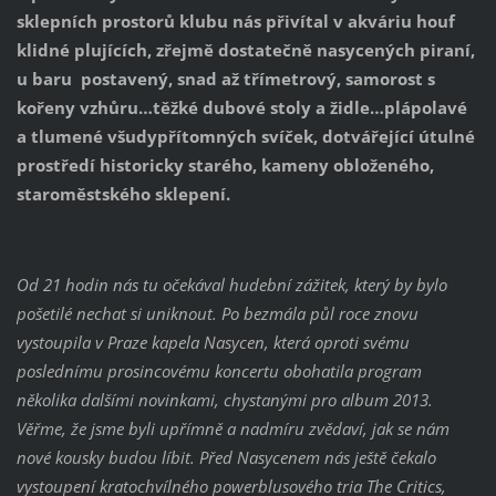
sklepních prostorů klubu nás přivítal v akváriu houf
klidné plujících, zřejmě dostatečně nasycených piraní,
u baru postavený, snad až třímetrový, samorost s
kořeny vzhůru…těžké dubové stoly a židle…plápolavé
a tlumené všudypřítomných svíček, dotvářející útulné
prostředí historicky starého, kameny obloženého,
staroměstského sklepení.
Od 21 hodin nás tu očekával hudební zážitek, který by bylo
pošetilé nechat si uniknout. Po bezmála půl roce znovu
vystoupila v Praze kapela Nasycen, která oproti svému
poslednímu prosincovému koncertu obohatila program
několika dalšími novinkami, chystanými pro album 2013.
Věřme, že jsme byli upřímně a nadmíru zvědaví, jak se nám
nové kousky budou líbit. Před Nasycenem nás ještě čekalo
vystoupení kratochvílného powerblusového tria The Critics,