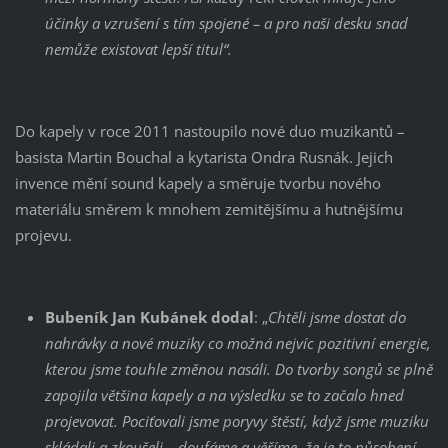
účinky a vzrušení s tím spojené – a pro naši desku snad
nemůže existovat lepší titul“.
Do kapely v roce 2011 nastoupilo nové duo muzikantů –
basista Martin Bouchal a kytarista Ondra Rusnák. Jejich
invence mění sound kapely a směruje tvorbu nového
materiálu směrem k mnohem zemitějšímu a hutnějšímu
projevu.
Bubeník Jan Kubánek dodal
: „
Chtěli jsme dostat do
nahrávky a nové muziky co možná nejvíc pozitivní energie,
kterou jsme touhle změnou nasáli. Do tvorby songů se plně
zapojila většina kapely a na výsledku se to začalo hned
projevovat. Pociťovali jsme poryvy štěstí, když jsme muziku
skládali a zkoušeli – doufáme a věříme, že je to působení