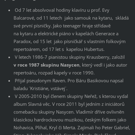
Od 7 let absolvoval hodiny klavíru u prof. Evy
Balcarové, od 11 letech jako samouk na kytaru, skládá
své první písničky. Jako teenager hraje střídavě
na kytaru a elektrické piáno v kapelách Generace a
Paradox, od 15 let jako písničkář s vlastním folkovým
repertoárem, od 17 let s kapelou Hubertus.
V letech 1986-7 pianistou skupiny Krausberry, založil
v roce 1987 skupinu Nasycen
, který vedl i jako autor
repertoáru, rozpad kapely v roce 1990.
Přijal pseudonym Raven. Pro Báru Basikovou napsal
baladu ´Kristiáne, vstávej´.
V 2005-2010 byl členem skupiny Neřež, s kterou vydal
album Slavná věc. V roce 2011 byl jedním z iniciátorů
comebacku skupiny Nasycen. Vladimír dříve ovlivněn
klasickou hardrockovou muzikou, českým folkem jako
Nohavica, Plíhal, Kryl či Merta. Zajímali ho Peter Gabriel,