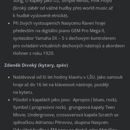
Sting, či kapely jako U2, Simple Minds, Pink Floyd
(široký záběr od vážné hudby přes world music až
k hudbě vysloveně etnické).
Při živých vystoupeních Nasycenu Raven hraje
především na digitální piano GEM Pro Mega II,
syntezátor Yamaha EX – 5 s dechovým kontrolerem
pro ovládání virtuálních dechových nástrojů a akordeon
Hohner z roku 1920.
Zdeněk Divoký (kytary, zpěv)
Naštěvoval od 6i let hodiny klavíru v LŠU. Jako samouk
hraje až do 16 let na klávesové nástroje, později
na kytaru.
Působil v kapelách jako jsou: Apropos ( blues, rock),
Symbol ( progresivní rock), grungeová kapely Teen
Movie, Undergroove, crossoverová kapela Scratch se
zpěvačkou Adrianou Pítrovou, skupina Nasycen.
Od vážné hudby a FM popu se dostal přes Metallicu,