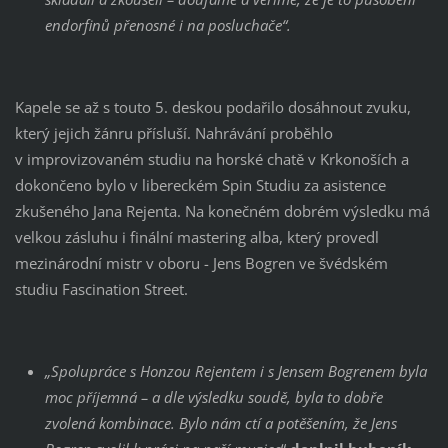
endorfinů přenosné i na posluchače“.
Kapele se až s touto 5. deskou podařilo dosáhnout zvuku,
který jejich žánru přísluší. Nahrávání proběhlo
v improvizovaném studiu na horské chatě v Krkonoších a
dokončeno bylo v libereckém Spin Studiu za asistence
zkušeného Jana Rejenta. Na konečném dobrém výsledku má
velkou zásluhu i finální mastering alba, který provedl
mezinárodní mistr v oboru - Jens Bogren ve švédském
studiu Fascination Street.
„Spolupráce s Honzou Rejentem i s Jensem Bogrenem byla
moc příjemná – a dle výsledku soudě, byla to dobře
zvolená kombinace. Bylo nám ctí a potěšením, že Jens