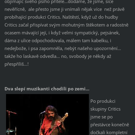
objímajíc svého psího přítele…dodáme, že jsme, sice
nevěřícně, ale přesto jsme ji vnímali nějak více než právě
probíhající produkci Critics. Naštěstí, když už do hudby
Critics začal přispívat svým mohutným štěkotem a radostně
ocasem mávající její, i když velmi sympatický, pejsánek,
dáma z ulice odpochodovala, málem tam kabelku, i
nedejbože, i psa zapomněla, nebýt našeho upozornění…
takže ho laskavě odvedla… no, svobody je někdy až
přespříliš…!
Dva slepí muzikanti chodili po zemi…
Po produkci
skupiny Critics
jsme se po
přestávce konečně
dočkali kompletní