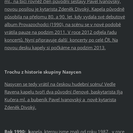
ml., na bicí rovněž člen původní sestavy Pavel Ivanovský,
novou posilou je kytarista Zdeněk Divoký. Kapela původně
působila na přelomu 80. a 90. let, kdy vydala své debutové
album Provazochodci (1990), na scénu se v nové podobě
vrátila pauze na podzim 2011. V roce 2012 odjela řadu
koncertů. Nyní připravuje další koncerty po celé ČR. Na
novou desku kapely si počkáme na podzim 2013.
Trochu z historie skupiny Nasycen
Nasycen se tedy vrátil na českou hudební scénu! Vedle
Ravena kapelu tvoří dva původní členové, baskytarista Ilja
Kučera ml. a bubeník Pavel Ivanovský a nově kytarista
Zdeněk Divoký.
Rok 1990: k
apela, kterou jsme znali od roku 1987, v roce