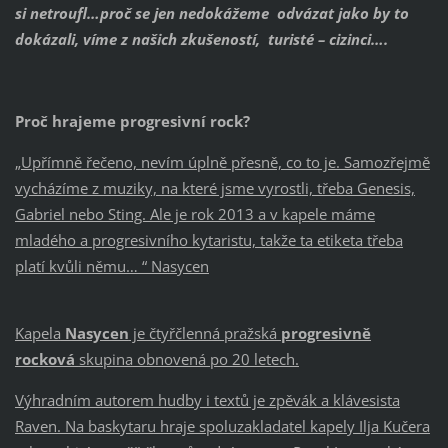
si netroufl…proč se jen nedokážeme odvázat jako by to
dokázali, víme z našich zkušeností, turisté – cizinci….
Proč hrajeme progresivní rock?
„Upřímně řečeno, nevím úplně přesně, co to je. Samozřejmě
vycházíme z muziky, na které jsme vyrostli, třeba Genesis,
Gabriel nebo Sting. Ale je rok 2013 a v kapele máme
mladého a progresivního kytaristu, takže ta etiketa třeba
platí kvůli němu… “ Nasycen
Kapela
Nasycen
je čtyřčlenná pražská
progresivně
rocková
skupina obnovená po 20 letech.
Výhradním autorem hudby i textů je zpěvák a klávesista
Raven. Na baskytaru hraje spoluzakladatel kapely Ilja Kučera