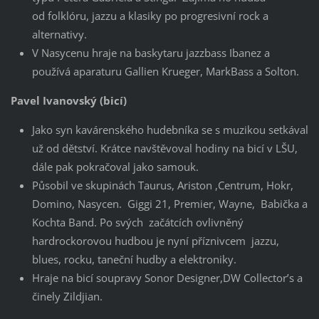
od folklóru, jazzu a klasiky po progresivní rock a
alternativy.
V Nasycenu hraje na baskytaru jazzbass Ibanez a
používá aparaturu Gallien Krueger, MarkBass a Solton.
Pavel Ivanovský (bicí)
Jako syn kavárenského hudebníka se s muzikou setkával
už od dětství. Krátce navštěvoval hodiny na bicí v LŠU,
dále pak pokračoval jako samouk.
Působil ve skupinách Taurus, Ariston ,Centrum, Hokr,
Domino, Nasycen. Giggi 21, Premier, Wayne, Babička a
Kochta Band. Po svých začátcích ovlivněný
hardrockorovou hudbou je nyní příznivcem jazzu,
blues, rocku, taneční hudby a elektroniky.
Hraje na bicí soupravy Sonor Designer,DW Collector’s a
činely Zildjian.