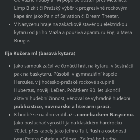
Limp Bizkit či Pražský výběr k progresivně rockovým
kapelám jako Pain of Salvation či Dream Theater.
V Nasycenu hraje na zakázkově stavěnou elektrickou
kytaru od Jiřího Mázla a používá aparaturu Engl a Mesa
Boogie.
Ilja Kučera ml (basová kytara
)
Jako samouk začal ve čtrnácti hrát na kytaru, v šestnácti
pak na baskytaru. Působil v gymnaziální kapele
Hercules, v jihočesko-pražské rockové skupině
Hubertus, nověji LeDen. Počátkem 90. let ukončil
aktivní hudební činnost, věnoval se výhradně hudební
publicistice, novinářské a literární práci.
K hudbě se naplno vrátil až s
comebackem Nasycenu.
Jako posluchač vyrostl Ilja na klasickém hardrocku
70.let, přes kapely jako Jethro Tull, Rush a osobnosti
typu Petera Gabriela a Stinga. Zajímá ho hudba