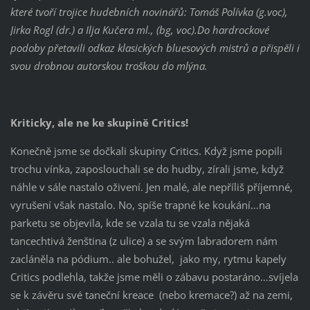
které tvoří trojice hudebních novinářů: Tomáš Polívka (g.voc),
Jirka Rogl (dr.) a Ilja Kučera ml., (bg, voc).Do hardrockové
podoby přetavili odkaz klasických bluesových mistrů a přispěli i
svou drobnou autorskou troškou do mlýna.
Kriticky, ale ne ke skupině Critics!
Konečně jsme se dočkali skupiny Critics. Když jsme popili
trochu vínka, zaposlouchali se do hudby, zírali jsme, když
náhle v sále nastalo oživení. Jen malé, ale nepříliš příjemné,
vyrušení však nastalo. No, spíše trapné ke koukání…na
parketu se objevila, kde se vzala tu se vzala nějaká
tancechtivá ženština (z ulice) a se svým labradorem nám
zacláněla na pódium.. ale bohužel, jako my, rytmu kapely
Critics podlehla, takže jsme měli o zábavu postaráno…svíjela
se k závěru své taneční kreace (nebo kremace?) až na zemi,