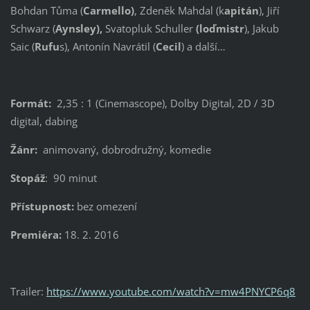
Bohdan Tůma (
Carmello)
, Zdeněk Mahdal (k
apitán
), Jiří
Schwarz (
Aynsley),
Svatopluk Schuller
(loďmistr
), Jakub
Saic (
Rufu
s), Antonín Navrátil (
Cecil
) a další…
Formát:
2,35 : 1 (Cinemascope), Dolby Digital, 2D / 3D
digital, dabing
Žánr:
animovaný, dobrodružný, komedie
Stopáž
: 90 minut
Přístupnost:
bez omezení
Premiéra:
18. 2. 2016
Trailer:
https://www.youtube.com/watch?v=mw4PNYCP6q8