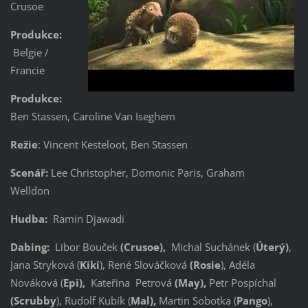
Crusoe
Produkce:
Belgie /
Francie
Produkce:
Ben Stassen, Caroline Van Iseghem
Režie
: Vincent Kesteloot, Ben Stassen
Scenář:
Lee Christopher, Domonic Paris, Graham
Welldon
Hudba:
Ramin Djawadi
Dabing:
Libor Bouček
(Crusoe),
Michal Suchánek (
Úterý)
,
Jana Stryková (
Kiki
), René Slováčková
(Rosie
), Adéla
Nováková (
Epi),
Kateřina Petrová
(May),
Petr Pospíchal
(Scrubby
), Rudolf Kubík (
Mal),
Martin Sobotka (
Pango
),