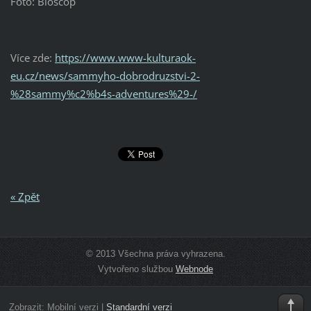
Foto: Bioscop
Více zde:
https://www.www-kulturaok-
eu.cz/news/sammyho-dobrodruzstvi-2-
%28sammy%c2%b4s-adventures%29-/
« Zpět
© 2013 Všechna práva vyhrazena.
Vytvořeno službou
Webnode
Zobrazit:
Mobilní verzi
|
Standardní verzi