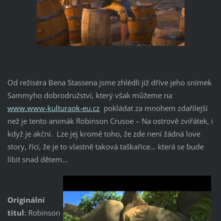
Od režiséra Bena Stassena jsme zhlédli již dříve jeho snímek
Sammyho dobrodružství, který však můžeme na
www.www-kulturaok-eu.cz
pokládat za mnohem zdařilejší
než je tento animák Robinson Crusoe – Na ostrově zvířátek, i
když je akční. Lze jej kromě toho, že zde není žádná love
story, říci, že je to vlastně taková taškařice… která se bude
líbit snad dětem…
Originální
titul
: Robinson