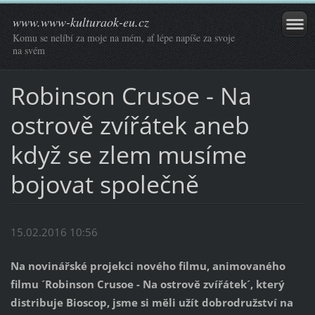
www.www-kulturaok-eu.cz
Komu se nelíbí za moje na mém, ať lépe napíše za svoje
na svém
Robinson Crusoe - Na
ostrově zvířátek aneb
když se zlem musíme
bojovat společně
15.02.2016 10:56
Na novinářské projekci nového filmu, animovaného
filmu ´Robinson Crusoe - Na ostrově zvířátek´, který
distribuje Bioscop, jsme si měli užít dobrodružství na