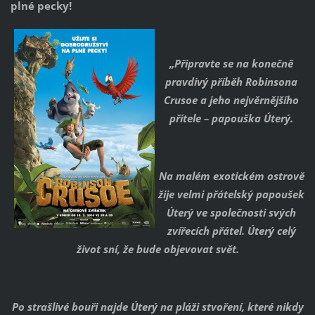
plné pecky!
„Připravte se na konečně
pravdivý příběh Robinsona
Crusoe a jeho nejvěrnějšího
přítele – papouška Úterý.
Na malém exotickém ostrově
žije velmi přátelský papoušek
Úterý ve společnosti svých
zvířecích přátel. Úterý celý
život sní, že bude objevovat svět.
Po strašlivé bouři najde Úterý na pláži stvoření, které nikdy