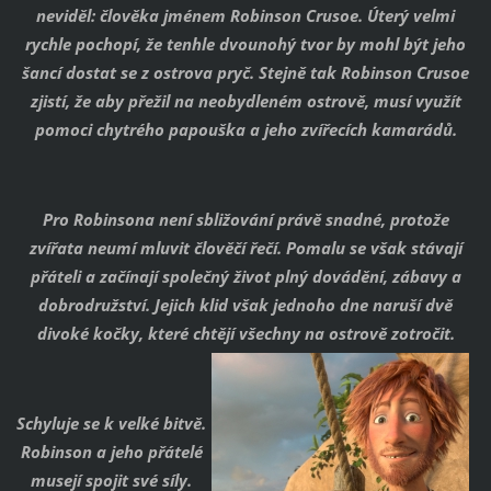
neviděl: člověka jménem Robinson Crusoe. Úterý velmi
rychle pochopí, že tenhle dvounohý tvor by mohl být jeho
šancí dostat se z ostrova pryč. Stejně tak Robinson Crusoe
zjistí, že aby přežil na neobydleném ostrově, musí využít
pomoci chytrého papouška a jeho zvířecích kamarádů.
Pro Robinsona není sbližování právě snadné, protože
zvířata neumí mluvit člověčí řečí. Pomalu se však stávají
přáteli a začínají společný život plný dovádění, zábavy a
dobrodružství. Jejich klid však jednoho dne naruší dvě
divoké kočky, které chtějí všechny na ostrově zotročit.
Schyluje se k velké bitvě.
Robinson a jeho přátelé
musejí spojit své síly.