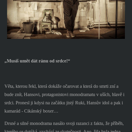
„Musíš umět dát ránu od srdce!“
Věta, kterou řekl, která dokáže očarovat a která do smrti zní a
bude znít, Hansovi, protagonistovi monodramatu v uších, hlavě i
srdci. Pronesl ji kdysi na začátku jistý Ruki, Hansův idol a pak i
kamarád - Cikánský boxer…
Drsné a silné monodrama nasálo svoji razanci z faktu, že příběh,
kterého se dotýká, vychází ze skutečnosti. Ano, žila byla jedna