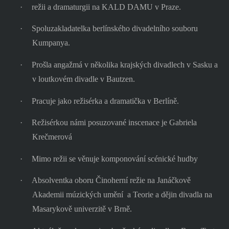
·
režii a dramaturgii na KALD DAMU v Praze.
·
Spoluzakladatelka berlínského divadelního souboru
Kumpanya.
·
Prošla angažmá v několika krajských divadlech v Sasku a
v loutkovém divadle v Bautzen.
·
Pracuje jako režisérka a dramatička v Berlíně.
·
Režisérkou námi posuzované inscenace je Gabriela
Krečmerová
·
Mimo režii se věnuje komponování scénické hudby
·
Absolventka oboru Činoherní režie na Janáčkově
Akademii múzických umění
a Teorie a dějin divadla na
Masarykově univerzitě v Brně.