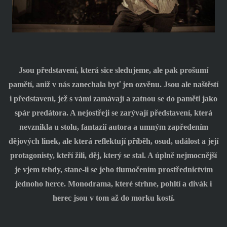
Jsou představení, která sice sledujeme, ale pak prošumí
pamětí, aniž v nás zanechala byť jen ozvěnu. Jsou ale naštěstí
i představení, jež s vámi zamávají a zatnou se do paměti jako
spár predátora. A nejostřeji se zarývají představení, která
nevznikla u stolu, fantazií autora a umným zapředením
dějových linek, ale která reflektují příběh, osud, událost a její
protagonisty, kteří žili, děj, který se stal. A úplně nejmocnější
je vjem tehdy, stane-li se jeho tlumočením prostřednictvím
jednoho herce. Monodrama, které strhne, pohltí a divák i
herec jsou v tom až do morku kostí.