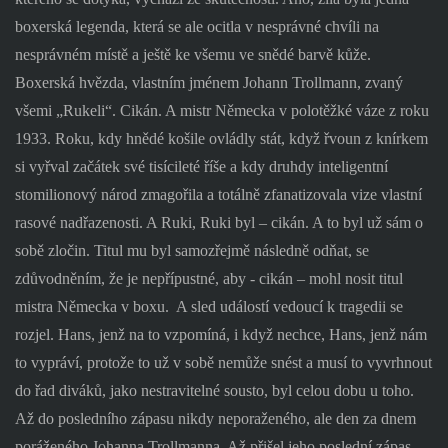
boxerská legenda, která se ale ocitla v nesprávné chvíli na
nesprávném místě a ještě ke všemu ve snědé barvě kůže.
Boxerská hvězda, vlastním jménem Johann Trollmann, zvaný
všemi „Rukeli“. Cikán. A mistr Německa v polotěžké váze z roku
1933. Roku, kdy hnědé košile ovládly stát, když řvoun z knírkem
si vyřval začátek své tisícileté říše a kdy druhdy inteligentní
stomilionový národ zmagořila a totálně zfanatizovala vize vlastní
rasové nadřazenosti. A Ruki, Ruki byl – cikán. A to byl už sám o
sobě zločin. Titul mu byl samozřejmě následně odňat, se
zdůvodněním, že je nepřípustné, aby - cikán – mohl nosit titul
mistra Německa v boxu.
A sled událostí vedoucí k tragedii se
rozjel. Hans, jenž na to vzpomíná, i když nechce, Hans, jenž nám
to vypráví, protože to už v sobě nemůže snést a musí to vyvrhnout
do řad diváků, jako nestravitelné sousto, byl celou dobu u toho.
Až do posledního zápasu nikdy neporaženého, ale den za dnem
poráženého Johanna Trollmanna. Až přišel jeho poslední zápas.