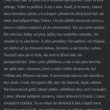
nehraje, Teller to prožívá. A my s ním. Jasně, je to herec, emoce
herci dovedou zahrát, a ti schopní i přenést do diváckých řad, ale
tohle není případ Filipa Tellera. On ten příběh absolvuje znovu a
znovu s každou reprízou až do seberozdání. Jen on a jeho podání.
Pár rekvizit, flašky od piva, klýbl, kus omšelého nábytku. Ale
zásadní je tu sám herec. A jeho proměny. Od nadšení, od chápání,
od obdivu až po zhnusení dobou, životem, a tak trochu i sebou.
Naznačí nám jak to bylo, ale není to líčení fakt, ale
spoluprožívání. Jeho s jeho příběhem, a nás s ním jako hercem,
ale spíše jako s Hansem, který u toho celého doopravdy byl.
Věříme mu. Přenese nás tam. A neservíruje nám to vše natvrdo a
bez obalu. Gesty dovypráví děj, aby vás šokoval, dojal, strhnul.
Pár boxerských grifů, hltané jablko, uštědřené rány, krev tryskající
z pusy, tělesné uptrpení i projevy, citace dobových žvástů, i citace
zoufalých výkřiků. Tu se vrhne do diváckých řad a frajeří mezi
dívkami v první řadě, jeko totální macho, tu něžně a srdceryvně