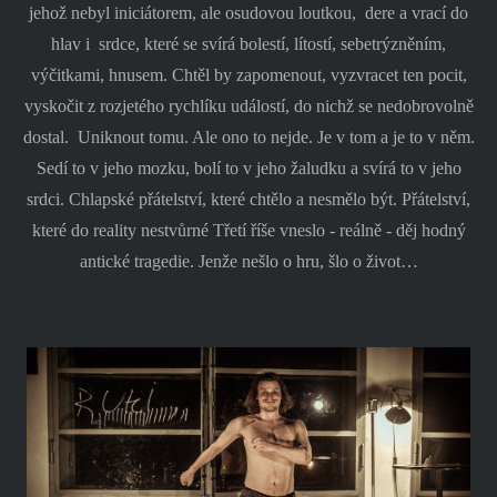
jehož nebyl iniciátorem, ale osudovou loutkou,
dere a vrací do
hlav i
srdce, které se svírá bolestí, lítostí, sebetrýzněním,
výčitkami, hnusem. Chtěl by zapomenout, vyzvracet ten pocit,
vyskočit z rozjetého rychlíku událostí, do nichž se nedobrovolně
dostal.
Uniknout tomu. Ale ono to nejde. Je v tom a je to v něm.
Sedí to v jeho mozku, bolí to v jeho žaludku a svírá to v jeho
srdci. Chlapské přátelství, které chtělo a nesmělo být. Přátelství,
které do reality nestvůrné Třetí říše vneslo - reálně - děj hodný
antické tragedie. Jenže nešlo o hru, šlo o život…