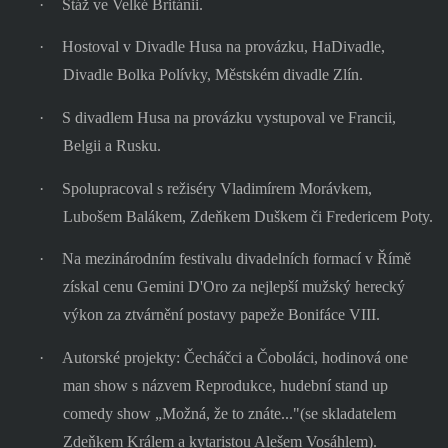
·
Stáž ve Velké Británii.
·
Hostoval v Divadle Husa na provázku, HaDivadle,
Divadle Bolka Polívky, Městském divadle Zlín.
·
S divadlem Husa na provázku vystupoval ve Francii,
Belgii a Rusku.
·
Spolupracoval s režiséry Vladimírem Morávkem,
Lubošem Balákem, Zdeňkem Duškem či Fredericem Poty.
·
Na mezinárodním festivalu divadelních formací v Římě
získal cenu Gemini D'Oro za nejlepší mužský herecký
výkon za ztvárnění postavy papeže Bonifáce VIII.
·
Autorské projekty: Čecháčci a Čoboláci, hodinová one
man show s názvem Reprodukce, hudební stand up
comedy show „Možná, že to znáte..."(se skladatelem
Zdeňkem Králem a kytaristou Alešem Vosáhlem).