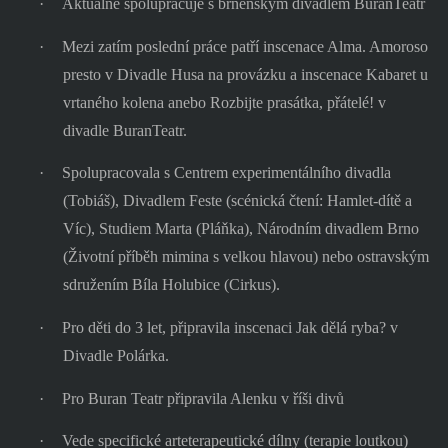
·
Aktuálně spolupracuje s brněnským divadlem BuranTeatr
·
Mezi zatím poslední práce patří inscenace Alma. Amoroso
presto v Divadle Husa na provázku a inscenace Kabaret u
vrtaného kolena anebo Rozbijte prasátka, přátelé! v
divadle BuranTeatr.
·
Spolupracovala s Centrem experimentálního divadla
(Tobiáš), Divadlem Feste (scénická čtení: Hamlet-dítě a
Víc), Studiem Marta (Pláňka), Národním divadlem Brno
(Životní příběh mimina s velkou hlavou) nebo ostravským
sdružením Bíla Holubice (Cirkus).
·
Pro děti do 3 let, připravila inscenaci Jak dělá ryba? v
Divadle Polárka.
·
Pro Buran Teatr připravila Alenku v říši divů
·
Vede specifické arteterapeutické dílny (terapie loutkou)