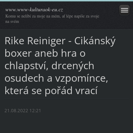
www.www-kulturaok-eu.cz
Komu se nelíbí za moje na mém, ať lépe napíše za svoje
na svém
Rike Reiniger - Cikánský
boxer aneb hra o
chlapství, drcených
osudech a vzpomínce,
která se pořád vrací
21.08.2022 12:21