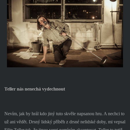
Teller nás nenechá vydechnout
Nevím, jak by hrál kdo jiný tuto skvěle napsanou hru. A nechci to
už ani vědět. Drsný lidský příběh z drsné nelidské doby, mi vepsal
Filip Teller tak, že jinou verzi nemíním akceptovat. Teller to totiž