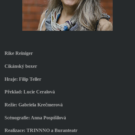
Rike Reiniger
Cikánský boxer
Hraje: Filip Teller
Překlad: Lucie Ceralová
Režie: Gabriela Krečmerová
Scénografie: Anna Pospíšilová
Realizace: TRINNNO a Buranteatr