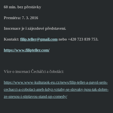
60 min. bez přestávky
Premiéra: 7. 3. 2016
Inscenace je i zájezdové představení.
Kontakt:
filip.teller@gmail.com
nebo +420 723 839 753.
https://www.filipteller.com/
Více o inscenaci Čecháčci a čoboláci:
https://www.www-kulturaok-eu.cz/news/filip-teller-a-pavol-seris-
cechacci-a-cobolaci-aneb-kdyz-vztahy-se-slovaky-jsou-tak-dobre-
ze-snesou-i-stiplavou-stand-up-comedy/