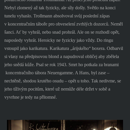
Nebyl zlomený až tak fyzicky, ale síly došly. Světlo na konci
tunelu vyhaslo. Trollmann absolvoval svůj poslední zápas
v koncentračním táboře pro obveselení zvrhlých dozorců. Neměl
šanci. Ať by vyhrál, nebo snad prohrál. Ale on se rozhodl opět,
naposledy vyhrát. Heroicky ne fyzicky jako vždy. Do ringu
vstoupil jako karikatura. Karikatura „árijského“ boxera. Odbarvil
si vlasy na předpisovou blond a napudroval obličej aby zbělela
jeho snědá kůže. Psal se rok 1943. Smrt ho potkala za branami
koncentračního tábora Neuengamme. A Hans, byl zase –
nechtěně, shodou krutého osudu – opět u toho. Tak nedivme, se
jeho tíživým pocitům, které už nemůže déle držet v sobě a
vyvrhne je tedy na přítomné.