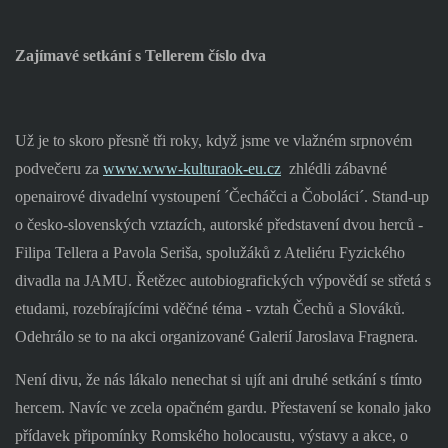
Zajímavé setkání s Tellerem číslo dva
Už je to skoro přesně tři roky, když jsme ve vlažném srpnovém
podvečeru za
www.www-kulturaok-eu.cz
zhlédli zábavné
openairové divadelní vystoupení ´Čecháčci a Čoboláci´. Stand-up
o česko-slovenských vztazích, autorské představení dvou herců -
Filipa Tellera a Pavola Seriša, spolužáků z Ateliéru Fyzického
divadla na JAMU. Řetězec autobiografických výpovědí se střetá s
etudami, rozebírajícími vděčné téma - vztah Čechů a Slováků.
Odehrálo se to na akci organizované Galerií Jaroslava Fragnera.
Není divu, že nás lákalo nenechat si ujít ani druhé setkání s tímto
hercem. Navíc ve zcela opačném gardu. Přestavení se konalo jako
přídavek připomínky Romského holocaustu, výstavy a akce, o