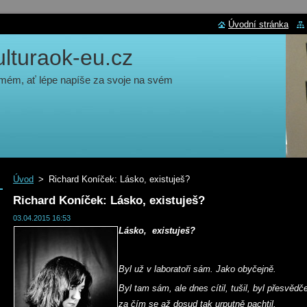
Úvodní stránka
turaok-eu.cz
 mém, ať lépe napíše za svoje na svém
Úvod
>
Richard Koníček: Lásko, existuješ?
Richard Koníček: Lásko, existuješ?
03.04.2015 16:53
Lásko, existuješ?
Byl už v laboratoři sám. Jako obyčejně.
Byl tam sám, ale dnes cítil, tušil, byl přesvěd
za čím se až dosud tak urputně pachtil.