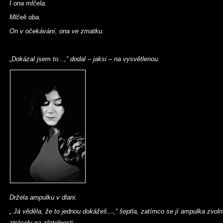
I ona mlčela.
Mlčeli oba.
On v očekávání, ona ve zmatku.
„Dokázal jsem to...,“ dodal – jaksi – na vysvětlenou.
Držela ampulku v dlani.
„ Já věděla, že to jednou dokážeš…,“ šeptla, zatímco se jí ampulka zvoln
ztrácely na zřetelnosti.