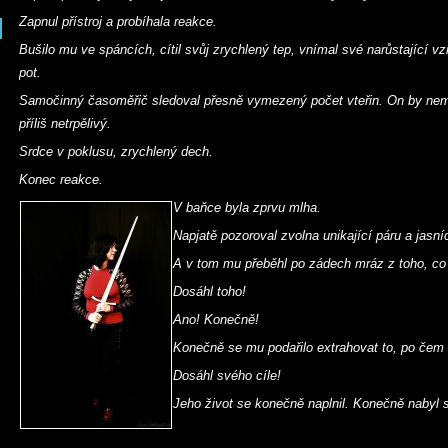
Zapnul přístroj a probíhala reakce.
Bušilo mu ve spáncích, cítil svůj zrychlený tep, vnímal své narůstající v
pot.
Samočinný časoměřič sledoval přesně vymezený počet vteřin. On by nemo
příliš netrpělivý.
Srdce v poklusu, zrychlený dech.
Konec reakce.
V baňce byla zprvu mlha.
Napjatě pozoroval zvolna unikající páru a jasní
A v tom mu přeběhl po zádech mráz z toho, co 
Dosáhl toho!
Ano! Konečně!
Konečně se mu podařilo extrahovat to, po čem c
Dosáhl svého cíle!
Jeho život se konečně naplnil. Konečně nabyl 