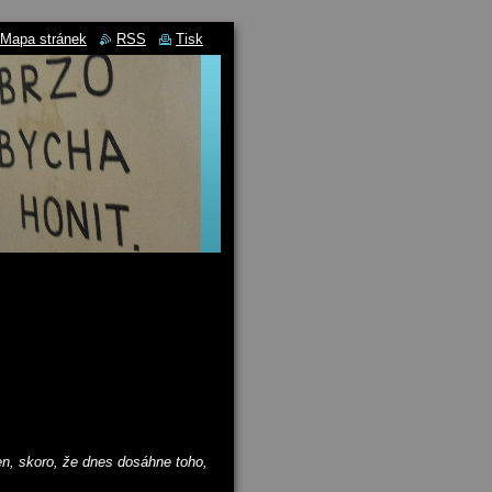
Mapa stránek
RSS
Tisk
čen, skoro, že dnes dosáhne toho,