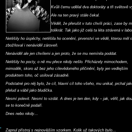
Kvůli čemu udělal dva doktoráty a tři světově
Ale na ten pravý stále čekal.
Věděl, že přerušit v tuto chvíli práci, zase by m
tolikrát. Tak jako již celá ta léta strávená v labo
Netěšily ho úspěchy, netěšila ho ocenění, prvenství ve vědě, kterou měl r
zbožňoval i nenáviděl zároveň.
Nenáviděl ale jen chvílemi a jen proto, že se mu nemínila poddat.
Netěšily ho pocty, o ně mu přece nikdy nešlo. Přicházely mimochodem,
mimoděk, skoro až bez jeho cílevědomého přičinění, byly jen vedlejším
produktem toho, oč usiloval zásadně.
Podstatné pro něj bylo, že cíl, hlavní cíl toho všeho, mu unikal, prchal jak
přelud a vábil jako bludička.
Nesmí polevit. Nesmí to vzdát. A dnes je ten den, kdy – jak, věřil, jak dou
se to konečně podaří.
Dnes nebo nikdy…
Zapnul přístroj s nejnovějším vzorkem. Kolik už takových bylo…