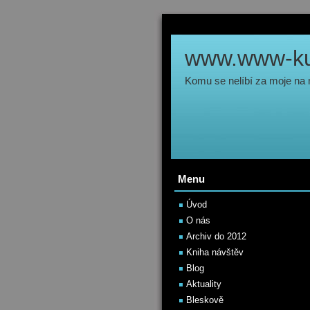
www.www-kul
Komu se nelíbí za moje na
Menu
Úvod
O nás
Archiv do 2012
Kniha návštěv
Blog
Aktuality
Bleskově