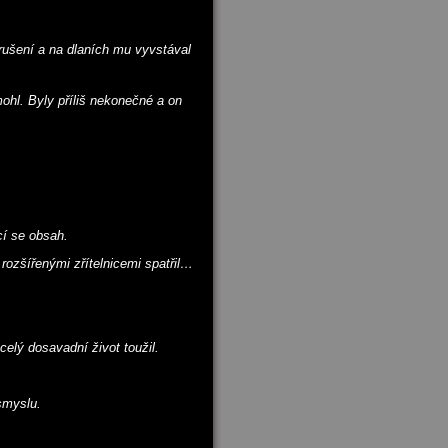
zrušení a na dlaních mu vyvstával
hl. Byly příliš nekonečné a on
cí se obsah.
rozšířenými zřítelnicemi spatřil…
elý dosavadní život toužil.
smyslu.