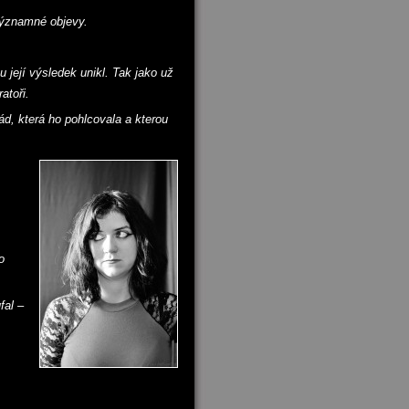
 významné objevy.
u její výsledek unikl. Tak jako už
ratoři.
ád, která ho pohlcovala a kterou
o
fal –