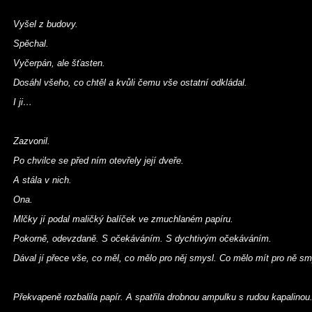
Vyšel z budovy.
Spěchal.
Vyčerpán, ale šťasten.
Dosáhl všeho, co chtěl a kvůli čemu vše ostatní odkládal.
I ji…
Zazvonil.
Po chvilce se před ním otevřely její dveře.
A stála v nich.
Ona.
Mlčky jí podal maličký balíček ve zmuchlaném papíru.
Pokorně, odevzdaně. S očekáváním. S dychtivým očekáváním.
Dával jí přece vše, co měl, co mělo pro něj smysl. Co mělo mít pro ně sm
Překvapeně rozbalila papír. A spatřila drobnou ampulku s rudou kapalinou