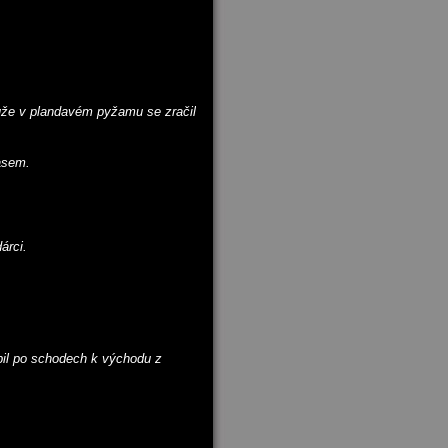
uže v plandavém pyžamu se zračil
lasem.
árci.
upil po schodech k východu z