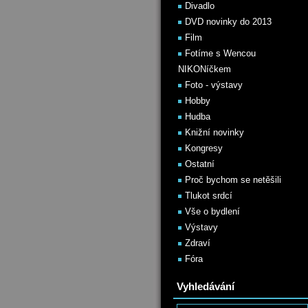
Divadlo
DVD novinky do 2013
Film
Fotíme s Wencou
NIKONíčkem
Foto - výstavy
Hobby
Hudba
Knižní novinky
Kongresy
Ostatní
Proč bychom se netěšili
Tlukot srdcí
Vše o bydlení
Výstavy
Zdraví
Fóra
Vyhledávání