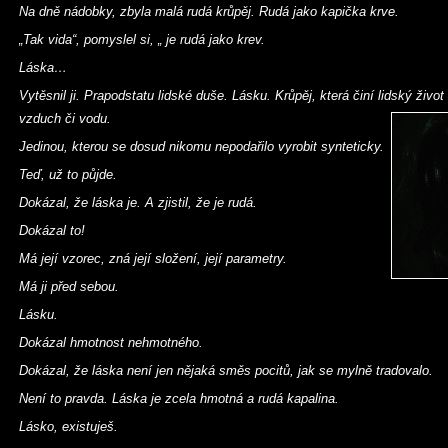
Na dně nádobky, zbyla malá rudá krůpěj. Rudá jako kapička krve.
„Tak vida“, pomyslel si, „ je rudá jako krev.
Láska…
Vytěsnil ji. Prapodstatu lidské duše. Lásku. Krůpěj, která činí lidský živo
vzduch či vodu.
Jedinou, kterou se dosud nikomu nepodařilo vyrobit synteticky.
Teď, už to půjde.
Dokázal, že láska je. A zjistil, že je rudá.
Dokázal to!
Má její vzorec, zná její složení, její parametry.
Má ji před sebou.
Lásku.
Dokázal hmotnost nehmotného.
Dokázal, že láska není jen nějaká směs pocitů, jak se mylně tradovalo.
Není to pravda. Láska je zcela hmotná a rudá kapalina.
Lásko, existuješ.