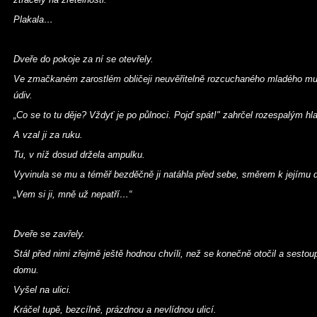
Plakala…
Dveře do pokoje za ní se otevřely.
Ve zmačkaném zarostlém obličeji neuvěřitelně rozcuchaného mladého m
údiv.
„Co se to tu děje? Vždyť je po půlnoci. Pojď spát!" zahrčel rozespalým h
A vzal ji za ruku.
Tu, v níž dosud držela ampulku.
Vyvinula se mu a téměř bezděčně ji natáhla před sebe, směrem k jejímu d
„Vem si ji, mně už nepatří…“
Dveře se zavřely.
Stál před nimi zřejmě ještě hodnou chvíli, než se konečně otočil a sesto
domu.
Vyšel na ulici.
Kráčel tupě, bezcílně, prázdnou a nevlídnou ulicí.