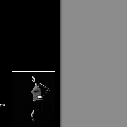
ysl.
.