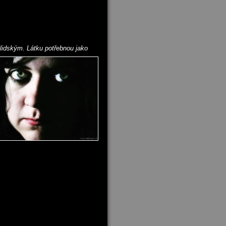
t lidským. Látku potřebnou jako