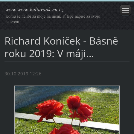
www.www-kulturaok-eu.cz
Komu se nelíbí za moje na mém, ať lépe napíše za svoje
na svém
Richard Koníček - Básně
roku 2019: V máji…
30.10.2019 12:26