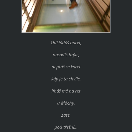
Odkládáš baret,
nasadíš brýle,
neptáš se karet
kdy je ta chvíle,
líbáš mě na ret
u Máchy,
zase,
pod třešní…