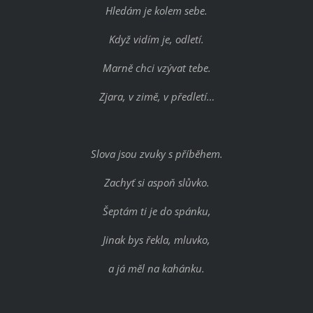
Hledám je kolem sebe.
Když vidím je, odletí.
Marně chci vzývat tebe.
Zjara, v zimě, v předletí…
Slova jsou zvuky s příběhem.
Zachyť si aspoň slůvko.
Šeptám ti je do spánku,
Jinak bys řekla, mluvko,
a já měl na kahánku.