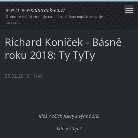
www.www-kulturaok-eu.cz
Komu se nelíbí za moje na mém, ať lépe napíše za svoje
na svém
Richard Koníček - Básně
roku 2018: Ty TyTy
25.02.2019 11:49
Máš v očích jiskry z výhně žití.
Kdo přitápí?