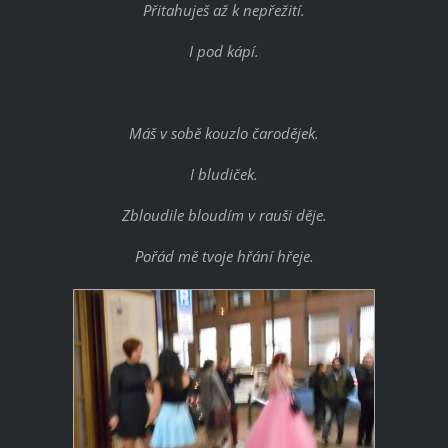
Přitahuješ až k nepřežití.
I pod kápí.
Máš v sobě kouzlo čarodějek.
I bludiček.
Zbloudile bloudím v rauši děje.
Pořád mě tvoje hřání hřeje.