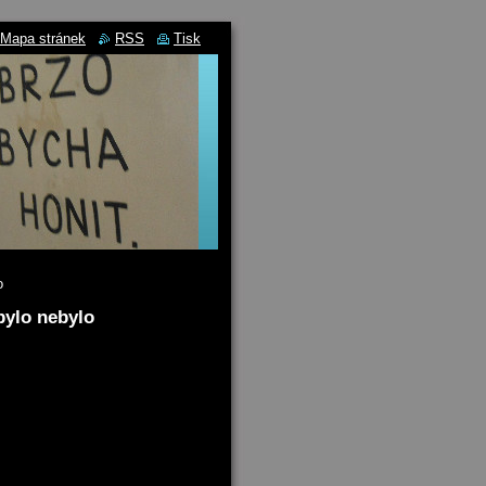
Mapa stránek
RSS
Tisk
o
bylo nebylo