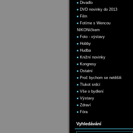
Divadlo
DVD novinky do 2013
Film
Fotíme s Wencou
NIKONíčkem
Foto - výstavy
Hobby
Hudba
Knižní novinky
Kongresy
Ostatní
Proč bychom se netěšili
Tlukot srdcí
Vše o bydlení
Výstavy
Zdraví
Fóra
Vyhledávání