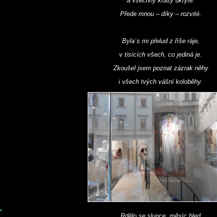
a všechny krásy ukryté.
Přede mnou – díky – rozvité.
Byla´s mi přelud z říše ráje,
v tisících všech, co jediná je.
Zkoušel jsem poznat zázrak něhy
i všech tvých vášní koloběhy.
Rdělo se slunce, měsíc bled