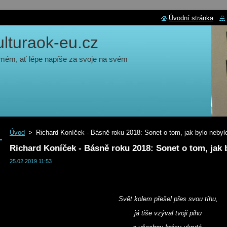
Úvodní stránka
turaok-eu.cz
 mém, ať lépe napíše za svoje na svém
Úvod
>
Richard Koníček - Básně roku 2018: Sonet o tom, jak bylo nebyl
Richard Koníček - Básně roku 2018: Sonet o tom, jak 
25.02.2019 11:53
Svět kolem přešel přes svou tíhu,
já tiše vzýval tvoji pihu