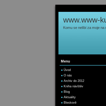
www.www-kul
Komu se nelíbí za moje na
Menu
Úvod
O nás
Archiv do 2012
Kniha návštěv
Blog
Aktuality
Bleskově