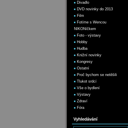
Divadlo
DVD novinky do 2013
Film
Fotíme s Wencou
NIKONíčkem
Foto - výstavy
Hobby
Hudba
Knižní novinky
Kongresy
Ostatní
Proč bychom se netěšili
Tlukot srdcí
Vše o bydlení
Výstavy
Zdraví
Fóra
Vyhledávání