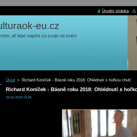
Úvodní stránka
turaok-eu.cz
 mém, ať lépe napíše za svoje na svém
Úvod
>
Richard Koníček - Básně roku 2018: Ohlédnutí s hořkou chutí
Richard Koníček - Básně roku 2018: Ohlédnutí s hořk
25.02.2019 14:45