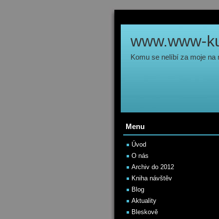
www.www-kul
Komu se nelíbí za moje na
Menu
Úvod
O nás
Archiv do 2012
Kniha návštěv
Blog
Aktuality
Bleskově