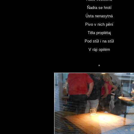
Ňadra se hrotí
Ústa nenasytná
Pivo v nich pění
Těla proplétaj
Pod stůl i na stůl
V ráji opilém
*