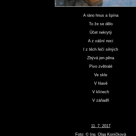
A ráno hnus a špína
To že se dělo
Účet nekrytý
A z vášní noci
I z těch řečí silných
Zbývá jen pěna
Pivo zvětralé
Ve skle
V hlavě
V klínech
V záňadří
11. 7. 2017
Foto: © Ing. Olga Koníčková