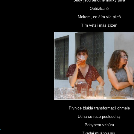
Sudy jsou těhotné matky piva
Obtěžkané
Mokem, co čím víc piješ
Tím větší máš žízeň
Pivnice žluklá transformací chmele
Ucha co ruce poslouchaj
Pohybem vzhůru
Zvedaj mužnou sílu