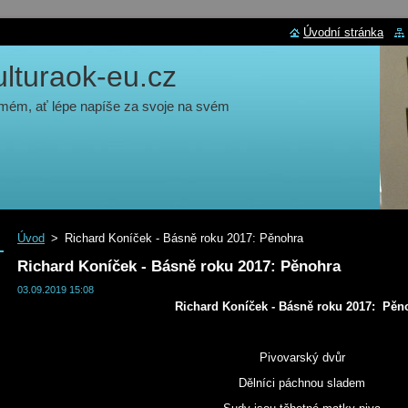
Úvodní stránka
turaok-eu.cz
 mém, ať lépe napíše za svoje na svém
Úvod
>
Richard Koníček - Básně roku 2017: Pěnohra
Richard Koníček - Básně roku 2017: Pěnohra
03.09.2019 15:08
Richard Koníček - Básně roku 2017:
Pěn
Pivovarský dvůr
Dělníci páchnou sladem