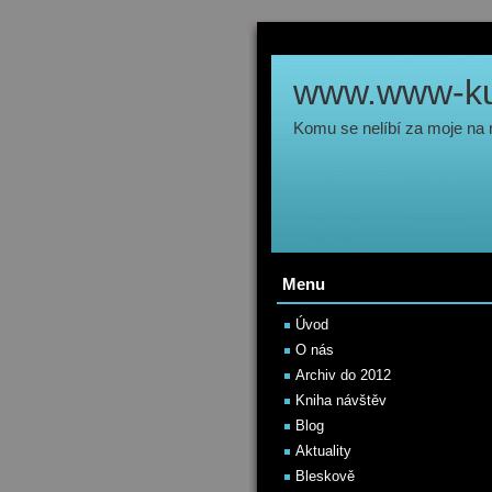
www.www-kul
Komu se nelíbí za moje na
Menu
Úvod
O nás
Archiv do 2012
Kniha návštěv
Blog
Aktuality
Bleskově