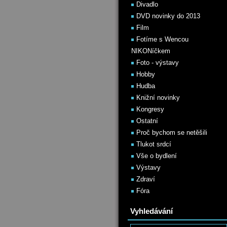
Divadlo
DVD novinky do 2013
Film
Fotíme s Wencou
NIKONíčkem
Foto - výstavy
Hobby
Hudba
Knižní novinky
Kongresy
Ostatní
Proč bychom se netěšili
Tlukot srdcí
Vše o bydlení
Výstavy
Zdraví
Fóra
Vyhledávání