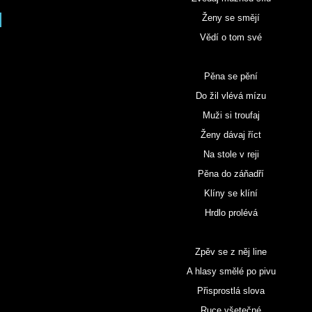
Ženy se smějí
Vědí o tom své
Pěna se pění
Do žil vlévá mízu
Muži si troufaj
Ženy dávaj říct
Na stole v reji
Pěna do záňadří
Klíny se klíní
Hrdlo prolévá
Zpěv se z něj line
A hlasy smělé po pivu
Přisprostlá slova
Ruce všetečné