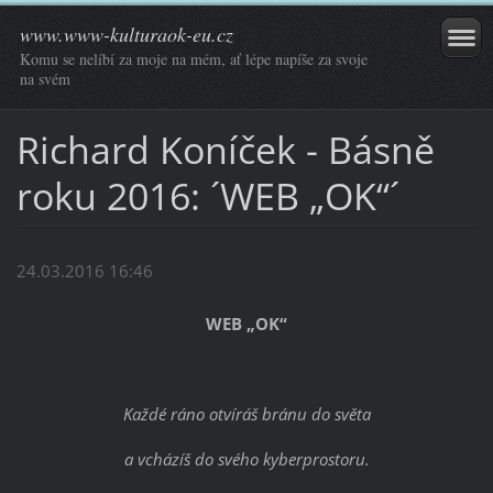
www.www-kulturaok-eu.cz
Komu se nelíbí za moje na mém, ať lépe napíše za svoje
na svém
Richard Koníček - Básně
roku 2016: ´WEB „OK“´
24.03.2016 16:46
WEB „OK“
Každé ráno otvíráš bránu do světa
a vcházíš do svého kyberprostoru.