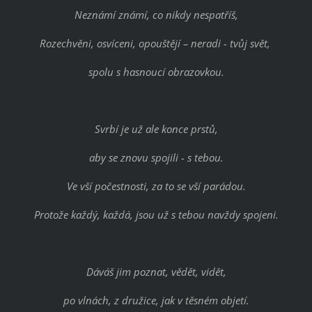
Neznámí známí, co nikdy nespatříš,
Rozechvěni, osvíceni, opouštějí – neradi - tvůj svět,
spolu s hasnoucí obrazovkou.
Svrbí je už ale konce prstů,
aby se znovu spojili - s tebou.
Ve vší počestnosti, za to se vší parádou.
Protože každý, každá, jsou už s tebou navždy spojeni.
Dáváš jim poznat, vědět, vidět,
po vlnách, z družice, jak v těsném objetí.