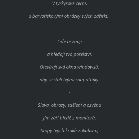
V tyrkysové černi,
s barvotiskovými obrázky svých zážitků.
Lidé tě znají
a hledají tvá poselství.
Otevírají svá okna windowsů,
aby se stali tvými souputníky.
Slova, obrazy, sdělení a ozvěna
jim září bledě z monitorů.
Stopy tvých kroků zákulisím,