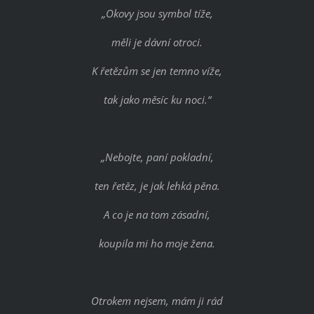
„Okovy jsou symbol tíže,
měli je dávní otroci.
K řetězům se jen temno víže,
tak jako měsíc ku noci.“
„Nebojte, paní pokladní,
ten řetěz, je jak lehká pěna.
A co je na tom zásadní,
koupila mi ho moje žena.
Otrokem nejsem, mám ji rád