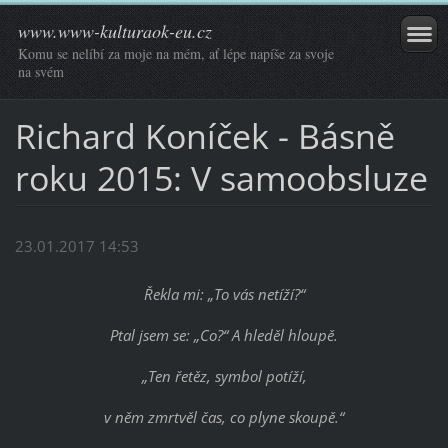
www.www-kulturaok-eu.cz
Komu se nelíbí za moje na mém, ať lépe napíše za svoje
na svém
Richard Koníček - Básně
roku 2015: V samoobsluze
23.01.2017 14:53
Řekla mi: „To vás netíží?“
Ptal jsem se: „Co?“ A hleděl hloupě.
„Ten řetěz, symbol potíží,
v něm zmrtvěl čas, co plyne skoupě.“