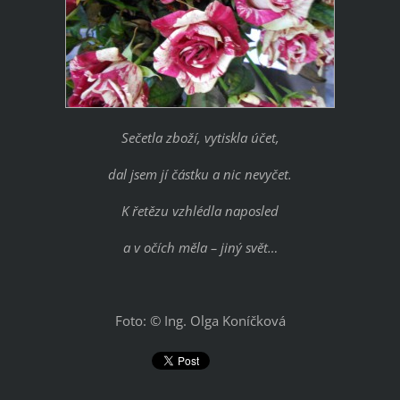
Sečetla zboží, vytiskla účet,
dal jsem jí částku a nic nevyčet.
K řetězu vzhlédla naposled
a v očích měla – jiný svět…
Foto: © Ing. Olga Koníčková