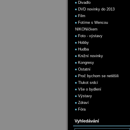
Divadlo
DVD novinky do 2013
Film
Fotíme s Wencou
NIKONíčkem
Foto - výstavy
Hobby
Hudba
Knižní novinky
Kongresy
Ostatní
Proč bychom se netěšili
Tlukot srdcí
Vše o bydlení
Výstavy
Zdraví
Fóra
Vyhledávání