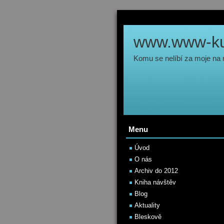
www.www-kul
Komu se nelíbí za moje na
Menu
Úvod
O nás
Archiv do 2012
Kniha návštěv
Blog
Aktuality
Bleskově