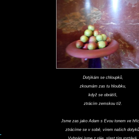
Dotýkám se chloupků,
zkoumám zas tu hloubku,
když se obrátíš,
ztrácím zemskou tíž.
Jsme zas jako Adam s Evou tonem ve hříc
ztrácíme se v sobě, vírem našich dotyků
Vyhnáni jsme z ráje, slast tím roztává,