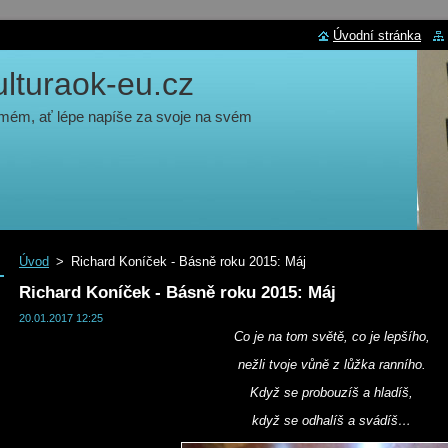
Úvodní stránka
turaok-eu.cz
 mém, ať lépe napíše za svoje na svém
Úvod
>
Richard Koníček - Básně roku 2015: Máj
Richard Koníček - Básně roku 2015: Máj
20.01.2017 12:25
Co je na tom světě, co je lepšího,
nežli tvoje vůně z lůžka ranního.
Když se probouzíš a hladíš,
když se odhalíš a svádíš…