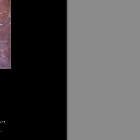
hu,
.