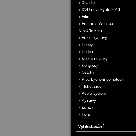
Divadlo
DVD novinky do 2013
Film
Fotíme s Wencou
NIKONíčkem
Foto - výstavy
Hobby
Hudba
Knižní novinky
Kongresy
Ostatní
Proč bychom se netěšili
Tlukot srdcí
Vše o bydlení
Výstavy
Zdraví
Fóra
Vyhledávání