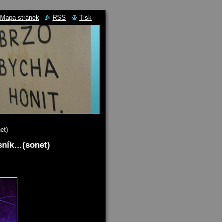
Mapa stránek
RSS
Tisk
et)
ásník…(sonet)