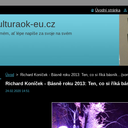
Úvodní stránka
turaok-eu.cz
 mém, ať lépe napíše za svoje na svém
Úvod
>
Richard Koníček - Básně roku 2013: Ten, co si říká básník…(son
Richard Koníček - Básně roku 2013: Ten, co si říká b
24.02.2020 14:51