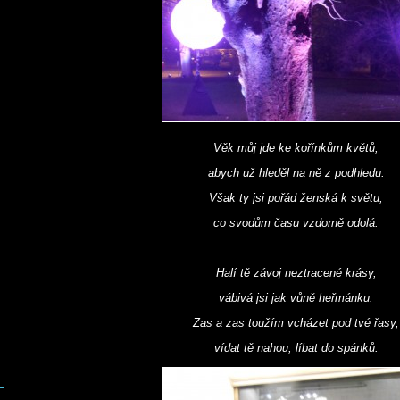
Věk můj jde ke kořínkům květů,
abych už hleděl na ně z podhledu.
Však ty jsi pořád ženská k světu,
co svodům času vzdorně odolá.
Halí tě závoj neztracené krásy,
vábivá jsi jak vůně heřmánku.
Zas a zas toužím vcházet pod tvé řasy,
vídat tě nahou, líbat do spánků.