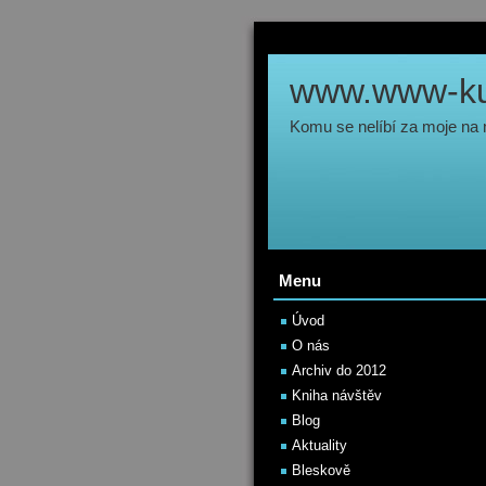
www.www-kul
Komu se nelíbí za moje na
Menu
Úvod
O nás
Archiv do 2012
Kniha návštěv
Blog
Aktuality
Bleskově