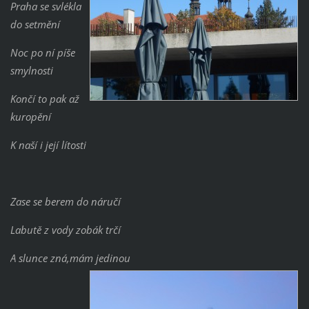
Praha se svlékla
do setmění
Noc po ní píše
smylnosti
Končí to pak až
kuropění
K naší i její lítosti
Zase se berem do náručí
Labutě z vody zobák trčí
A slunce zná,mám jedinou