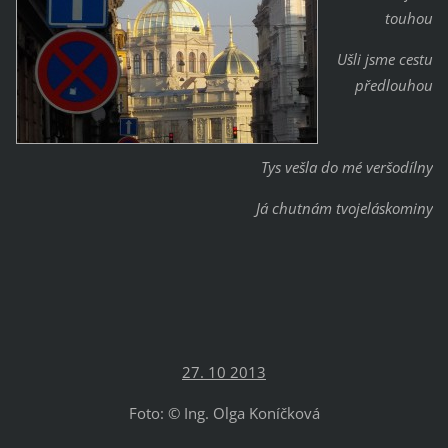
touhou
Ušli jsme cestu
předlouhou
Tys vešla do mé veršodílny
Já chutnám tvojeláskominy
27. 10 2013
Foto: © Ing. Olga Koníčková