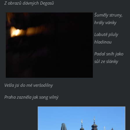
Z obrazů dávných Degasů
Šuměly struny,
hrály vánky
Labutě pluly
hladinou
Padal sníh jako
sůl ze slánky
Vešla jsi do mé veršodílny
Praha zazněla jak song vilný