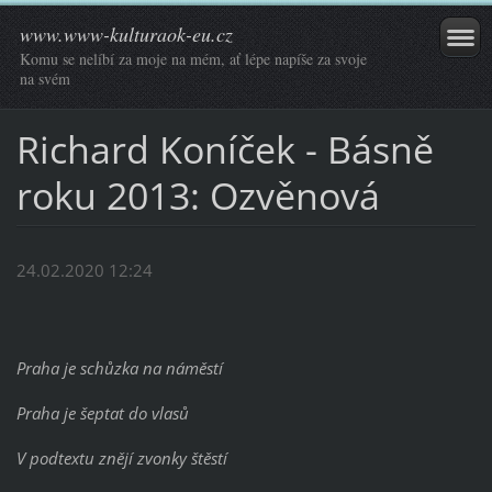
www.www-kulturaok-eu.cz
Komu se nelíbí za moje na mém, ať lépe napíše za svoje
na svém
Richard Koníček - Básně
roku 2013: Ozvěnová
24.02.2020 12:24
Praha je schůzka na náměstí
Praha je šeptat do vlasů
V podtextu znějí zvonky štěstí