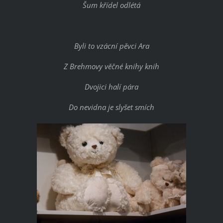
Šum křídel odlétá
Byli to vzácní pěvci Ara
Z Brehmovy věčné knihy knih
Dvojici halí pára
Do nevidna je slyšet smích