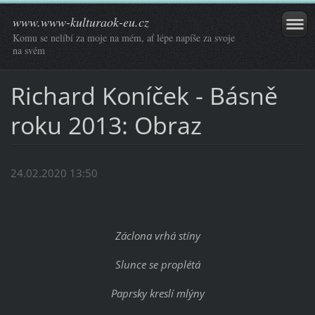
www.www-kulturaok-eu.cz
Komu se nelíbí za moje na mém, ať lépe napíše za svoje
na svém
Richard Koníček - Básně
roku 2013: Obraz
24.02.2020 13:50
Záclona vrhá stíny
Slunce se proplétá
Paprsky kreslí mlýny