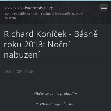
www.www-kulturaok-eu.cz
Komu se nelíbí za moje na mém, ať lépe napíše za svoje
na svém
Richard Koníček - Básně
roku 2013: Noční
nabuzení
24.02.2020 14:56
Občas se v noci probudím
a sem tam zajdu k oknu.