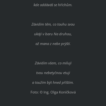
kde oddáváš se hříchům.
Závidím těm, co touhu svou
ukájí v baru Na druhou,
až mana z nebe prýští.
Závidím všem, co milují
tvou nebetyčnou etuji
a toužím být hned příštím.
Foto: © Ing. Olga Koníčková