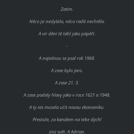
Zatím.
Něco jsi neslyšela, něco radši nechtěla.
A vír dění tě táhl jako pápěří.
A najednou se psal rok 1968.
A zase bylo jaro.
A zase 21. 3.
A zase padaly hlavy jako v roce 1621 a 1948.
A ty ses musela učit novou ekonomiku.
Přestože, za kanálem na tebe dýchl
jiný svět. A Adrian.