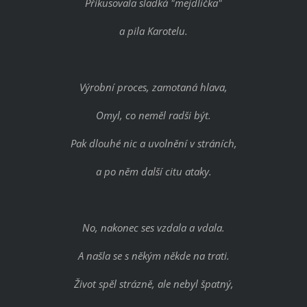
Přikusovala sladká "mejdlíčka"
a pila Karotelu.
Výrobní proces, zamotaná hlava,
Omyl, co neměl radši být.
Pak dlouhé nic a uvolnění v stráních,
a po něm další citu ataky.
No, nakonec ses vzdala a vdala.
A našla se s někým někde na trati.
Život spěl strázně, ale nebyl špatný,