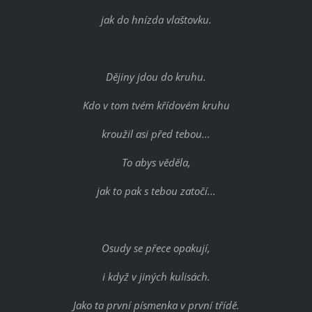
jak do hnízda vlaštovku.
Dějiny jdou do kruhu.
Kdo v tom tvém křídovém kruhu
kroužil asi před tebou...
To abys věděla,
jak to pak s tebou zatočí...
Osudy se přece opakují,
i když v jiných kulisách.
Jako ta první písmenka v první třídě.