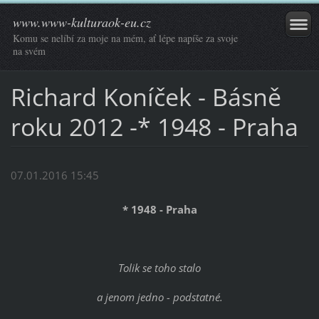
www.www-kulturaok-eu.cz
Komu se nelíbí za moje na mém, ať lépe napíše za svoje
na svém
Richard Koníček - Básně
roku 2012 -* 1948 - Praha
07.01.2016 15:45
* 1948 - Praha
Tolik se toho stalo
a jenom jedno - podstatné.