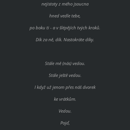
nejistoty z mého jsoucna
hned vedle tebe,
po boku ti - a v šlépějích tvých kroků.
Dík za ně, dík. Nastokráte díky.
Stále mě (nás) vedou.
Stále ještě vedou.
I když už jenom přes náš dvorek
ke vrátkům.
Vedou.
Pojď,