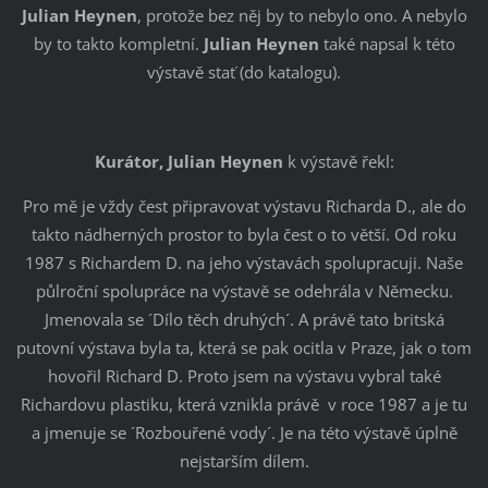
Julian Heynen
, protože bez něj by to nebylo ono. A nebylo
by to takto kompletní.
Julian Heynen
také napsal k této
výstavě stať (do katalogu).
Kurátor, Julian Heynen
k výstavě řekl:
Pro mě je vždy čest připravovat výstavu Richarda D., ale do
takto nádherných prostor to byla čest o to větší. Od roku
1987 s Richardem D. na jeho výstavách spolupracuji. Naše
půlroční spolupráce na výstavě se odehrála v Německu.
Jmenovala se ´Dílo těch druhých´. A právě tato britská
putovní výstava byla ta, která se pak ocitla v Praze, jak o tom
hovořil Richard D. Proto jsem na výstavu vybral také
Richardovu plastiku, která vznikla právě v roce 1987 a je tu
a jmenuje se ´Rozbouřené vody´. Je na této výstavě úplně
nejstarším dílem.