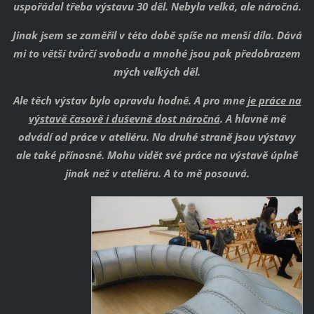
uspořádal třeba výstavu 30 děl. Nebyla velká, ale náročná.
Jinak jsem se zaměřil v této době spíše na menší díla. Dává
mi to větší tvůrčí svobodu a mnohé jsou pak předobrazem
mých velkých děl.
Ale těch výstav bylo opravdu hodně. A pro mne
je práce na
výstavě časově i duševně dost náročná
. A hlavně mě
odvádí od práce v ateliéru. Na druhé straně jsou výstavy
ale také přínosné. Mohu vidět své práce na výstavě úplně
jinak než v ateliéru. A to mě posouvá.