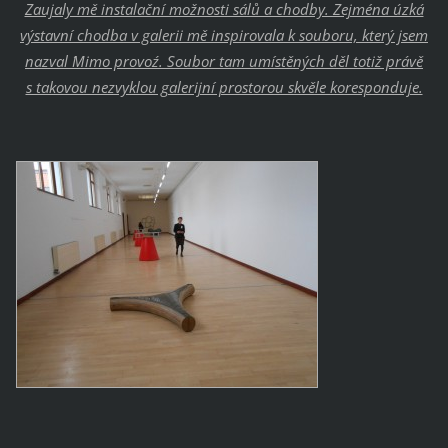
Zaujaly mě instalační možnosti sálů a chodby. Zejména úzká
výstavní chodba v galerii mě inspirovala k souboru, který jsem
nazval ´Mimo provoz´. Soubor tam umístěných děl totiž právě
s takovou nezvyklou galerijní prostorou skvěle koresponduje.