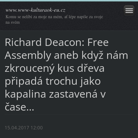
www.www-kulturaok-eu.cz
Komu se nelíbí za moje na mém, ať lépe napíše za svoje
na svém
Richard Deacon: Free
Assembly aneb když nám
zkroucený kus dřeva
připadá trochu jako
kapalina zastavená v
čase…
15.04.2017 12:00