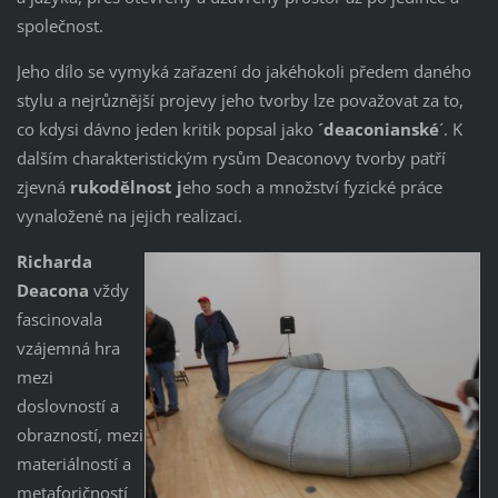
společnost.
Jeho dílo se vymyká zařazení do jakéhokoli předem daného
stylu a nejrůznější projevy jeho tvorby lze považovat za to,
co kdysi dávno jeden kritik popsal jako
´deaconianské
´. K
dalším charakteristickým rysům Deaconovy tvorby patří
zjevná
rukodělnost j
eho soch a množství fyzické práce
vynaložené na jejich realizaci.
Richarda
Deacona
vždy
fascinovala
vzájemná hra
mezi
doslovností a
obrazností, mezi
materiálností a
metaforičností