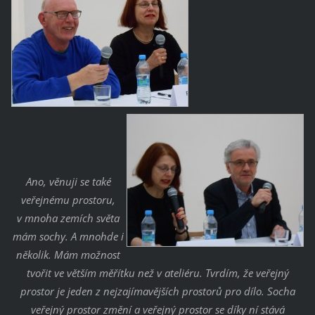
Ano, věnuji s
e také
veřejnému prostoru,
v mnoha ze
mích světa
mám so
chy. A mnohde i
několik. Mám možnost
tvořit ve větším měřítku než v ateliéru. Tvrdím, že veřejný
prostor je jeden z nejzajímavějších prostorů pro dílo. Socha
veřejný prostor změní a veřejný prostor se díky ní stává