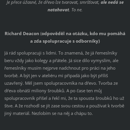
Je přece úžasné, že dřevo lze tvarovat, smršťovat,
ale nedá se
natahovat
. To ne.
Richard Deacon
(
odpověděl na otázku, kdo mu pomáhá
a zda spolupracuje s odborníky)
Já rád spolupracuji s lidmi. To znamená, že já řemeslníky
beru vždy jako kolegy a přátele. Já sice dílo vymyslím, ale
řemeslníky musím nejprve nadchnout pro práci na jeho
tvorbě. A být jen v ateliéru mi připadá jako být příliš
uzavřený. Měl jsem spolupracovníka na dřevo. Tvorba ze
dřeva obnáší miliony šroubků. A po čase ten můj
spolupracovník přišel a řekl mi, že ta spousta šroubků ho už
štve. A že rozhodl se jít zase svou cestou a používat k tvorbě
jiný materiál. Nezlobím se na něj a chápu to.