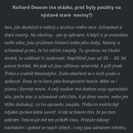
Richard Deacon (na otázku, proč byly použity na
výstavě staré noviny?)
Ano, jde skutečně o nálezy z archivu mého otce. Schovával si
staré noviny. Ne všechny - jen ty vybrané. A když si je srovnáme
vedle sebe, jsou průletem historií světa jeho doby. Noviny si
schovával proto, že ho něčím zaujaly. Tu zprávou na titulní
straně, tu událostí či osobností. Například jsou od 50. - 60. let
pouze britské. Ale pak už jsou většinou americké. A píší jinak.
Třeba o vraždě Kennedyho. Zcela otevřeně se v nich psalo o
spiknutí. Dnes se to bere jako konspirační teorie. Mění se i
písmo i formát novin. A celý soubor má dodnes svoji vypovídací
sílu. Jenže otec si schovával celá čísla. A já dnes nevím, nebo jen
těžko dedukuji, co ho opravdu zaujalo. Třeba to mohla být
nějaká zpráva kdesi uvnitř. A tak se bavím tím, že po tom
pátrám. Fascinuje mě ten příběh času. Protože takový
nacházím i zpětně ve svých dílech. I ony jsou odrazem něčeho,