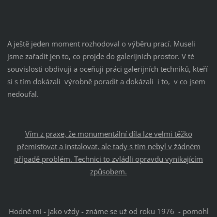
A ještě jeden moment rozhodoval o výběru prací. Museli
jsme zařadit jen to, co projde do galerijních prostor. V té
souvislosti obdivuji a oceňuji práci galerijních techniků, kteří
si s tím dokázali výrobně poradit a dokázali i to, v co jsem
nedoufal.
Vím z praxe, že monumentální díla lze velmi těžko
přemisťovat a instalovat, ale tady s tím nebyl v žádném
případě problém. Technici to zvládli opravdu vynikajícím
způsobem.
Hodně mi - jako vždy - známe se už od roku 1976 - pomohl