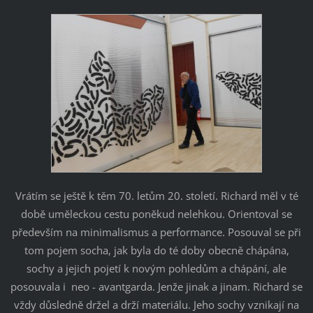
Vrátím se ještě k těm 70. letům 20. století. Richard měl v té
době uměleckou cestu poněkud nelehkou. Orientoval se
především na minimalismus a performance. Posouval se při
tom pojem socha, jak byla do té doby obecně chápána,
sochy a jejich pojetí k novým pohledům a chápání, ale
posouvala i neo - avantgarda. Jenže jinak a jinam. Richard se
vždy důsledně držel a drží materiálu. Jeho sochy vznikají na