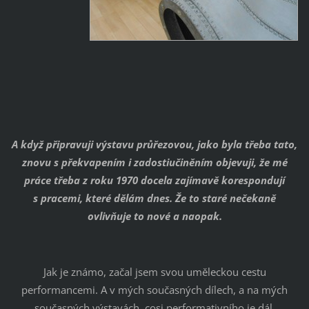
A když připravuji výstavu průřezovou, jako byla třeba tato,
znovu s překvapením i zadostiučiněním objevuji, že mé
práce třeba z roku 1970 docela zajímavě korespondují
s pracemi, které dělám dnes. Že to staré nečekaně
ovlivňuje to nové a naopak.
Jak je známo, začal jsem svou uměleckou cestu
performancemi. A v mých současných dílech, a na mých
současných výstavách, cosi performativního je dál.