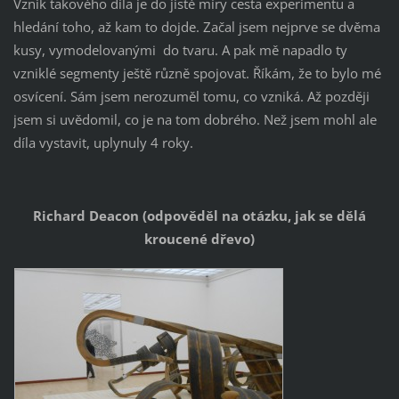
Vznik takového díla je do jisté míry cesta experimentu a
hledání toho, až kam to dojde. Začal jsem nejprve se dvěma
kusy, vymodelovanými do tvaru. A pak mě napadlo ty
vzniklé segmenty ještě různě spojovat. Říkám, že to bylo mé
osvícení. Sám jsem nerozuměl tomu, co vzniká. Až později
jsem si uvědomil, co je na tom dobrého. Než jsem mohl ale
díla vystavit, uplynuly 4 roky.
Richard Deacon (odpověděl na otázku, jak se dělá
kroucené dřevo)