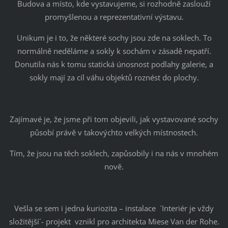
Budova a místo, kde vystavujeme, si rozhodně zaslouží
promyšlenou a reprezentativní výstavu.
Unikum je i to, že některé sochy jsou zde na soklech. To
normálně neděláme a sokly k sochám v zásadě nepatří.
Donutila nás k tomu statická únosnost podlahy galerie, a
sokly mají za cíl váhu objektů roznést do plochy.
Zajímavé je, že jsme při tom objevili, jak vystavované sochy
působí právě v takovýchto velkých místnostech.
Tím, že jsou na těch soklech, zapůsobily i na nás v mnohém
nově.
Vešla se sem i jedna kuriozita – instalace ´Interiér je vždy
složitější´- projekt vznikl pro architekta Miese Van der Rohe.