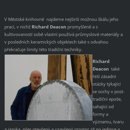
V Městské knihovně najdeme nejširší možnou škálu jeho
prací, v nichž
Richard Deacon
promyšleně a s
kultivovaností sobě vlastní používá průmyslové materiály a
v posledních keramických objektech také s odvahou
překračuje limity této tradiční techniky.
Richard
Deacon
také
řeší zásadní
otázky týkající
se sochy v post-
tradiční epoše,
sahající od
formy a
významu, tvaru
a jazyka, přes otevřený a uzavřený prostor až po jedince a