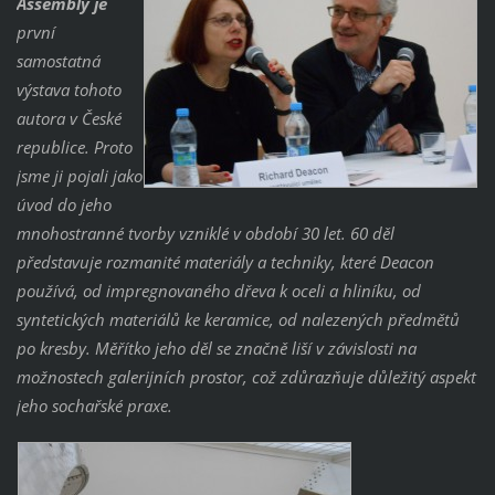
Assembly´ je
první
samostatná
výstava tohoto
autora v České
republice. Proto
jsme ji pojali jako
úvod do jeho
mnohostranné tvorby vzniklé v období 30 let. 60 děl
představuje rozmanité materiály a techniky, které Deacon
používá, od impregnovaného dřeva k oceli a hliníku, od
syntetických materiálů ke keramice, od nalezených předmětů
po kresby. Měřítko jeho děl se značně liší v závislosti na
možnostech galerijních prostor, což zdůrazňuje důležitý aspekt
jeho sochařské praxe.