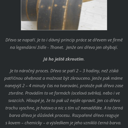
Dřevo se napaří. Je to i dávný princip práce se dřevem ve firmě
na legendární židle - Thonet. Jenže oni dřevo jen ohýbají.
Já ho ještě zkroutím
.
J
e to náročný proces. Dřevo se paří 2 – 3 hodiny, než získá
patřičnou ohebnost a možnost být zkrouceno. Jenže pak máme
nanejvýš 2 – 4 minuty čas na tvarování, protože pak dřevo zase
ztvrdne. Provádím to ve formách (ocelová svěrka), nebo i ve
svazcích. Hloupé je, že to pak už nejde opravit. Jen co dřevo
trochu vyschne, je hotovo a nic s tím už nenaděláte. A ta černá
barva dřeva je důsledek procesu. Rozpařené dřevo reaguje
s kovem – chemicky – a výsledkem je jeho vzniklá černá barva.