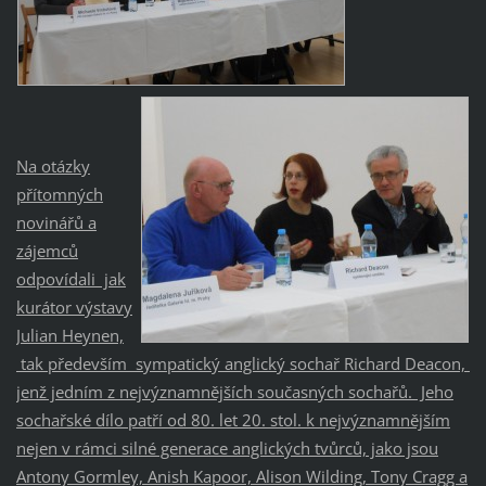
Na otázky
přítomných
novinářů a
zájemců
odpovídali jak
kurátor výstavy
Julian Heynen,
tak především sympatický anglický sochař Richard Deacon,
jenž jedním z nejvýznamnějších současných sochařů. Jeho
sochařské dílo patří od 80. let 20. stol. k nejvýznamnějším
nejen v rámci silné generace anglických tvůrců, jako jsou
Antony Gormley, Anish Kapoor, Alison Wilding, Tony Cragg a