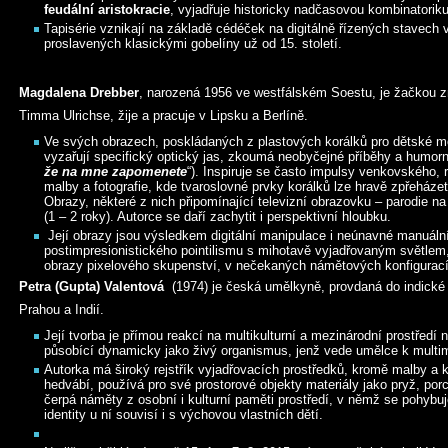
feudální aristokracie
, vyjadřuje historicky nadčasovou kombinatoriku
Tapisérie vznikají na základě cédéček na digitálně řízených stavech
proslavených klasickými gobelíny už od 15. století.
Magdalena Drebber
, narozená 1956 ve westfálském Soestu, je žačkou
Timma Ulrichse, žije a pracuje v Lipsku a Berlíně.
Ve svých obrazech, poskládaných z plastových korálků pro dětské moz
vyzařují specifický optický jas, zkoumá neobyčejné příběhy a humorn
že na mne zapomenete
“). Inspiruje se často impulsy venkovského, 
malby a fotografie, kde tvaroslovné prvky korálků lze hravě zpřeházet
Obrazy, některé z nich připomínající televizní obrazovku – parodie n
(1 – 2 roky). Autorce se daří zachytit i perspektivní hloubku.
Její obrazy jsou výsledkem digitální manipulace i neúnavné manuální
postimpresionistického pointilismu s mihotavě vyjadřovaným světlem, a
obrazy pixelového skupenství, v nečekaných námětových konfigurac
Petra (Gupta) Valentová
(1974) je česká umělkyně, provdaná do indické 
Prahou a Indií.
Její tvorba je přímou reakcí na multikulturní a mezinárodní prostředí
působící dynamicky jako živý organismus, jenž vede umělce k multi
Autorka má široký rejstřík vyjadřovacích prostředků, kromě malby a 
hedvábí, používá pro své prostorové objekty materiály jako pryž, porce
čerpá náměty z osobní i kulturní paměti prostředí, v němž se pohybuj
identity u ní souvisí i s výchovou vlastních dětí.