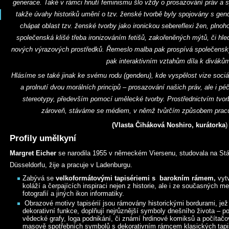
generace. Také v rámci hnutí feminismu šlo vždy o prosazování práv a sp
takže úvahy historiků umění o tzv. ženské tvorbě byly spojovány s ge
chápat oblast tzv. ženské tvorby jako ironickou sebereflexi žen, plnoh
společenská klišé třeba ironizováním fetišů, zakořeněných mýtů, či hle
nových výrazových prostředků. Řemeslo malba pak prospívá společens
pak interaktivním vztahům díla k diváků
Hlásíme se také jinak ke svému rodu (genderu), kde vyspělost vize sociál
a prolnutí dvou morálních principů – prosazování našich práv, ale i pé
stereotypy, především pomocí umělecké tvorby. Prostřednictvím tvor
zároveň, stáváme se médiem, v němž tvůrčím způsobem prac
(Vlasta Čiháková Noshiro, kurátorka
)
Profily umělkyní
Margret Eicher
se narodila 1955 v německém Viersenu, studovala na Stá
Düsseldorfu, žije a pracuje v Ladenburgu.
Zabývá se
velkoformátovými tapisériemi s barokním rámem,
vytv
koláží a čerpajících inspiraci nejen z historie, ale i ze současných m
fotografií a jiných ikon informatiky.
Obrazové motivy tapisérií jsou rámovány historickými bordurami, jež 
dekorativní funkce, doplňují nejrůznější symboly dnešního života – p
vědecké grafy, loga podnikání, či známí hrdinové komiksů a počítačo
masově spotřebních symbolů s dekorativním rámcem klasických tapisé