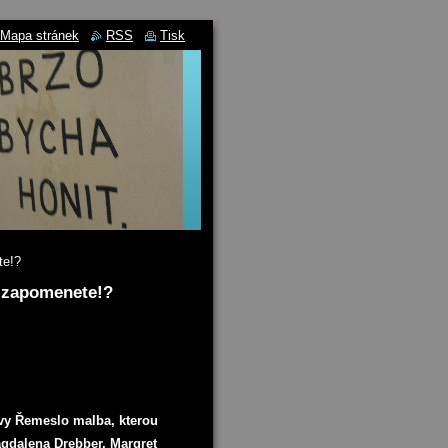
Mapa stránek
RSS
Tisk
te!?
e zapomenete!?
avy Řemeslo malba, kterou
Magdalena Drebber, Margret