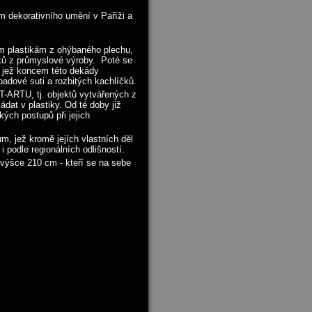
um dekorativního umění v Paříži a
ým plastikám z ohýbaného plechu,
ků z průmyslové výroby. Poté se
, jež koncem této dekády
adové suti a rozbitých kachlíčků.
T-ARTU, tj. objektů vytvářených z
ádat v plastiky. Od té doby již
kých postupů při jejich
 jež kromě jejích vlastních děl
i podle regionálních odlišností.
 výšce 210 cm - kteří se na sebe