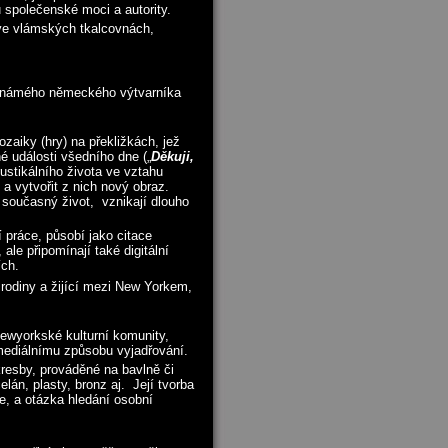
 společenské moci a autority.
 ve vlámských tkalcovnách,
 známého německého výtvarníka
aiky (hry) na překližkách, jež
é události všedního dne („
Děkuji,
rustikálního života ve vztahu
 a vytvořit z nich nový obraz.
a současný život, vznikají dlouho
 práce, působí jako citace
le připomínají také digitální
ích.
rodiny a žijící mezi New Yorkem,
 newyorkské kulturní komunity,
mediálnímu způsobu vyjadřování.
kresby, prováděné na bavlně či
lán, plasty, bronz aj. Její tvorba
e, a otázka hledání osobní