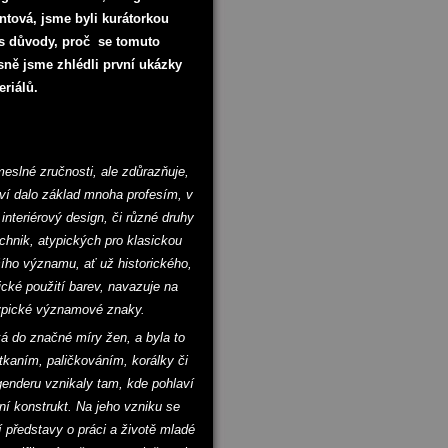
ntová, jsme byli kurátorkou
 s důvody, proč se tomuto
ně jsme zhlédli první ukázky
eriálů.
eslné zručnosti, ale zdůrazňuje,
tví dalo základ mnoha profesím, v
interiérový design, či různé druhy
echnik, atypických pro klasickou
ího významu, ať už historického,
ické použití barev, navazuje na
typické významové znaky.
á do značné míry žen, a byla to
 tkaním, paličkováním, korálky či
enderu vznikaly tam, kde pohlaví
ní konstrukt. Na jeho vzniku se
jí představy o práci a životě mladé