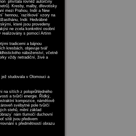
non přivítala rovněž autorčiny
metrů). Kresby, malby, dřevotisky
ání mezi Prahou, Indií a New
í´ hennou, ´razítkové´ vzory na
džasthánu, Indii. Hedvábné
rskými, které jsou provedeny
 jakýsi ne zcela konkrétní osobní
 realizovány s pomocí Artinn
etými tradicemi a bájnou
ních kresbách, objevuje tvář
ddhistického náboženství, včetně
rky vždy netradiční, živé a
 jež studovala v Olomouci a
mi na sítích z poloprůhledného
osti a tvůrčí energie. Řídký,
 abstraktní kompozice, námětově
zároveň svébytné pole tvůrčí
vých stehů, mění základ
 obrazy´ nám tlumočí duchovní
boť sítě jsou předivem
vyrovnání s předmětností obrazu