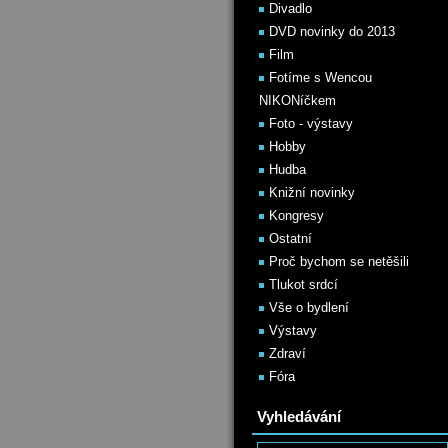
Divadlo
DVD novinky do 2013
Film
Fotíme s Wencou
NIKONíčkem
Foto - výstavy
Hobby
Hudba
Knižní novinky
Kongresy
Ostatní
Proč bychom se netěšili
Tlukot srdcí
Vše o bydlení
Výstavy
Zdraví
Fóra
Vyhledávání