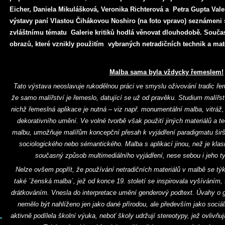
Eicher, Daniela Mikulášková, Veronika Richterová a Petra Gupta Vale
výstavy paní Vlastou Čihákovou Noshiro (na foto vpravo) seznámeni
zvláštnímu tématu Galerie kritiků hodlá věnovat dlouhodobě. Součas
obrazů, které vznikly použitím vybraných netradičních technik a mat
Malba sama byla vždycky řemeslem!
Tato výstava neoslavuje rukodělnou práci ve smyslu oživování tradic řem
že samo malířství je řemeslo, datující se už od pravěku. Studium malířs
nichž řemeslná aplikace je nutná – viz např. monumentální malba, vitráž, 
dekorativního umění. Ve volné tvorbě však použití jiných materiálů a t
malbu, umožňuje malířům koncepční přesah k vyjádření paradigmatu širš
sociologického nebo sémantického. Malba s aplikací jinou, než je klas
současný způsob multimediálního vyjádření, nese sebou i jeho 
Nelze ovšem popřít, že používání netradičních materiálů v malbě se týk
také ´ženská malba´, jež od konce 19. století se inspirovala vyšíváním,
drátkováním. Vnesla do interpretace umění genderový podtext. Úvahy o g
nemělo být nahlíženo jen jako dané přírodou, ale především jako sociál
aktivně podílela školní výuka, neboť školy udržují stereotypy, jež ovlivňu