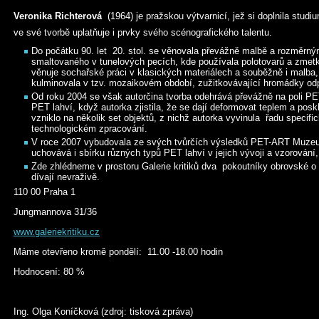
Veronika Richterová
(1964) je pražskou výtvarnicí, jež si doplnila studi
ve své tvorbě uplatňuje i prvky svého scénografického talentu.
Do počátku 90. let 20. stol. se věnovala převážně malbě a rozměrn
smaltovaného v tunelových pecích, kde používala polotovarů a zmet
věnuje sochařské práci v klasických materiálech a souběžně i malba
kulminovala v tzv. mozaikovém období, zužitkovávající hromádky odp
Od roku 2004 se však autorčina tvorba odehrává převážně na poli PE
PET lahví, když autorka zjistila, že se dají deformovat teplem a poskl
vzniklo na několik set objektů, z nichž autorka vyvinula řadu specific
technologickém zpracování.
V roce 2007 vybudovala ze svých tvůrčích výsledků PET-ART Muzeum,
uchovává i sbírku různých typů PET lahví v jejich vývoji a vzorování, 
Zde zhlédneme v prostoru Galerie kritiků dva pokoutníky obrovské o
dívají nevraživě.
110 00 Praha 1
Jungmannova 31/36
www.galeriekritiku.cz
Máme otevřeno kromě pondělí: 11.00 -18.00 hodin
Hodnocení: 80 %
Ing. Olga Koníčková (zdroj: tisková zpráva)