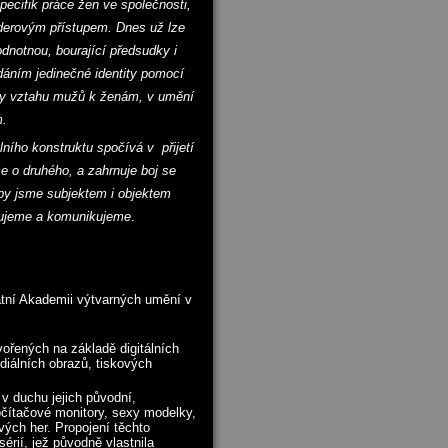
ecifik práce žen ve společnosti,
nderovým přístupem. Dnes už lze
odnotnou, bourající předsudky i
dáním jedinečné identity pomocí
ky vztahu mužů k ženám, v umění
m.
ního konstruktu spočívá v přijetí
če o druhého, a zahrnuje boj se
by jsme subjektem i objektem
ujeme a komunikujeme
.
tní Akademii výtvarných umění v
ořených na základě digitálních
ediálních obrazů, tiskových
v duchu jejich původní,
očítačové monitory, sexy modelky,
vých her. Propojení těchto
rií, jež původně vlastnila