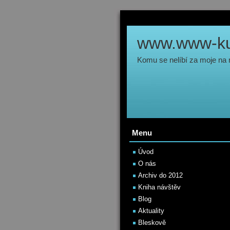
www.www-kul
Komu se nelíbí za moje na
Menu
Úvod
O nás
Archiv do 2012
Kniha návštěv
Blog
Aktuality
Bleskově