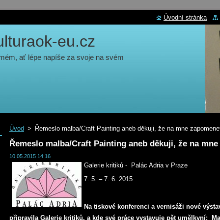
Úvodní stránka
turaok-eu.cz
 mém, ať lépe napíše za svoje na svém
Úvod
>
Řemeslo malba/Craft Painting aneb děkuji, že na mne zapomene
Řemeslo malba/Craft Painting aneb děkuji, že na mn
10.05.2015 14:16
Galerie kritiků - Palác Adria v Praze
7. 5. – 7. 6. 2015
Na tiskové konferenci a vernisáži nové výst
připravila Galerie kritiků, a kde své práce vystavuje pět umělkyní: 