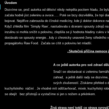
Úvodem
Dozvíme se, proč autorka od dětství nikdy netrpěla pocitem hladu, že byl
začala hodně jíst zeleninu a ovoce….. Poté se brzy dozvěděla, že trpí di
bojovat. Nejdříve zabrousila do čínské medicíny, kde jí doktor dokonce nap
Když zhlédla film ´Simply Raw´, nastudovala s dcerami spousty zdrojů na 
inzulinu si mohla snížit o polovinu, zlepšila se jí hodnota hladiny cukru v
dostávalo se spousty energie…kdy z chronicky unavené ženy středního v
propagátorku Raw Food. Začala se cítit o polovinu let mladší.
„Skutečná příčina nemoce je
A co ještě autorka pro své zdraví děl
Snaží se obstarávat si zeleninu farmá
zahrad, a ještě další rady se dozvím
svých zkušeností. Získáme přehled o
kuchyňského náčiní . Je vhodné mít odšťavňovač, mixér, kuchyňský robot
se obejít bez přístrojů a vystačíme si jen s nožem a prkénkem.
Živá strava není totéž co strava syrová