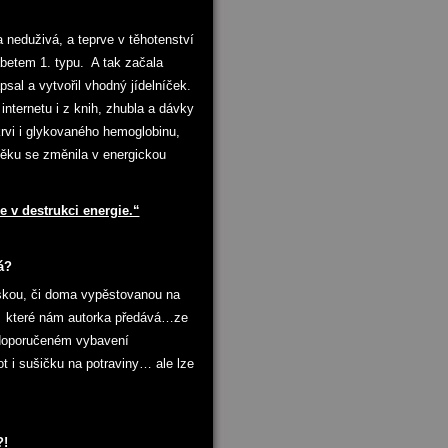
a neduživá, a teprve v těhotenství
abetem 1. typu. A tak začala
sal a vytvořil vhodný jídelníček.
internetu i z knih, zhubla a dávky
 krvi i glykovaného hemoglobinu,
ěku se změnila v energickou
 v destrukci energie.“
á?
řskou, či doma vypěstovanou na
e, které nám autorka předává…ze
 doporučeném vybavení
 i sušičku na potraviny… ale lze
?!