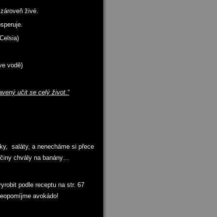
 zároveň živé.
osperuje.
Celsia)
ve vodě)
avený učit se celý život.“
čky, saláty, a nenecháme si přece
rčiny chvály na banány…
obit podle receptu na str. 67
ů…neopomíjme avokádo!