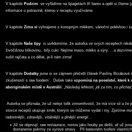
V kapitole
Podzim
se vyřádíme na špagetách tří barev a opět si čteme
informace o potravině, kterou v receptu využíváme.
V kapitole
Zima si
vyhrajeme s konopným mlékem, vánoční polévkou i s
V kapitole
Naše tipy
si uvědomíme, že autorka ve svých receptech nik
živočišnou bílkovinu, bílý cukr. Nejíme maso, mléko a sýry, …a dozvíme
sušit rajčata a co dělat, je-li nám zima!
V kapitole
Dodatky
jsme si se zájmem přečetli článek Pavlíny Brzákov
zkušeností s raw foodem´. Dušek také
vzpomíná na poselství, které k
aboriginském místě v Austrálii
:
„Následuj lehkost, jdi za tím, co přichá
Autorka se přiznala, že už netrpí tolik zimomřivostí, že má více sil a že 
stovce receptů ukazuje směr, kterým se můžeme vydat i my. Zjistíme možn
radostnější, zdravější, vitálnější a plnější energií…
Již se objevují raw restaurace, rostou jako houby po dešti, ať už jso
dostaneme pokrmy ze syrové stravy. Při barevném tvoření vlastních