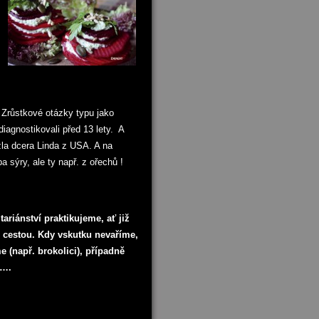
 Zrůstkové otázky typu jako
 diagnostikovali před 13 lety. A
ezla dcera Linda z USA. A na
a sýry, ale ty např. z ořechů !
tariánství praktikujeme, ať již
í cestou. Kdy vskutku nevaříme,
e (např. brokolici), případně
e….