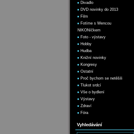
Divadlo
DVD novinky do 2013
Film
Fotíme s Wencou
NIKONíčkem
Foto - výstavy
Hobby
Hudba
Knižní novinky
Kongresy
Ostatní
Proč bychom se netěšili
Tlukot srdcí
Vše o bydlení
Výstavy
Zdraví
Fóra
Vyhledávání