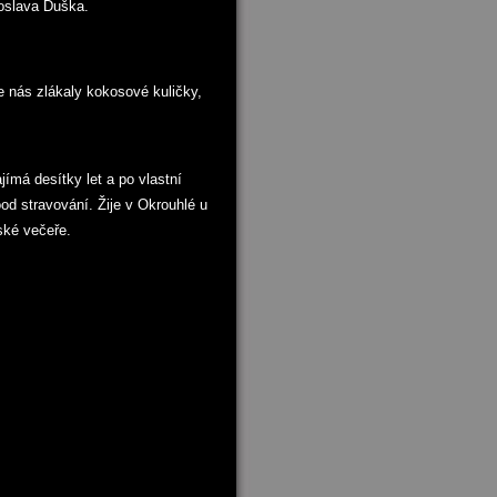
roslava Duška.
ce nás zlákaly kokosové kuličky,
jímá desítky let a po vlastní
d stravování. Žije v Okrouhlé u
ské večeře.