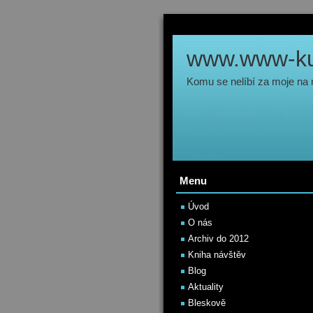
www.www-kul
Komu se nelíbí za moje na
Menu
Úvod
O nás
Archiv do 2012
Kniha návštěv
Blog
Aktuality
Bleskově