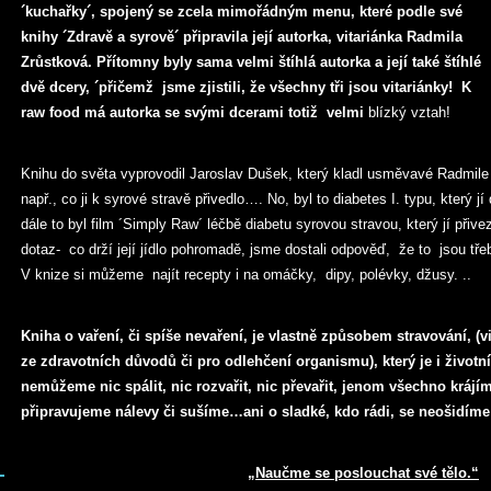
´kuchařky´, spojený se zcela mimořádným menu, které podle své
knihy ´Zdravě a syrově´ připravila její autorka, vitariánka Radmila
Zrůstková. Přítomny byly sama velmi štíhlá autorka a její také štíhlé
dvě dcery, ´přičemž jsme zjistili, že všechny tři jsou vitariánky! K
raw food má autorka se svými dcerami totiž velmi
blízký vztah!
Knihu do světa vyprovodil Jaroslav Dušek, který kladl usměvavé Radmile
např., co ji k syrové stravě přivedlo…. No, byl to diabetes I. typu, který jí
dále to byl film ´Simply Raw´ léčbě diabetu syrovou stravou, který jí přiv
dotaz- co drží její jídlo pohromadě, jsme dostali odpověď, že to jsou třeb
V knize si můžeme najít recepty i na omáčky, dipy, polévky, džusy. ..
Kniha o vaření, či spíše nevaření, je vlastně způsobem stravování, (vi
ze zdravotních důvodů či pro odlehčení organismu), který je i životn
nemůžeme nic spálit, nic rozvařit, nic převařit, jenom všechno krájím
připravujeme nálevy či sušíme…ani o sladké, kdo rádi, se neošidím
„Naučme se poslouchat své tělo.“