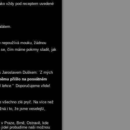
 jako vždy pod receptem uvedené
alátem.
de nepoužívá mouku, žádnou
 se, čím máme pokrmy sladit, jak
é s Jaroslavem Duškem: ´Z mých
 němu přišlo na posvátném
zí lehce.“
Doporučujeme vřele!
je všechno zlé pryč. Na více než
á i to, že jsme veselejší,
u v Praze, Brně, Ostravě, kde
 jídel probudíme naši možnou