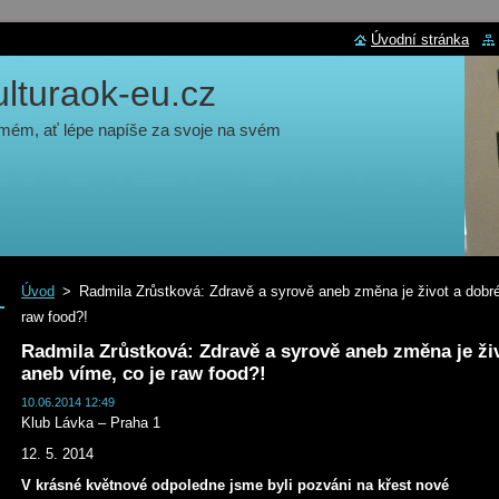
Úvodní stránka
turaok-eu.cz
 mém, ať lépe napíše za svoje na svém
Úvod
>
Radmila Zrůstková: Zdravě a syrově aneb změna je život a dobré 
raw food?!
Radmila Zrůstková: Zdravě a syrově aneb změna je živo
aneb víme, co je raw food?!
10.06.2014 12:49
Klub Lávka – Praha 1
12. 5. 2014
V krásné květnové odpoledne jsme byli pozváni na křest nové