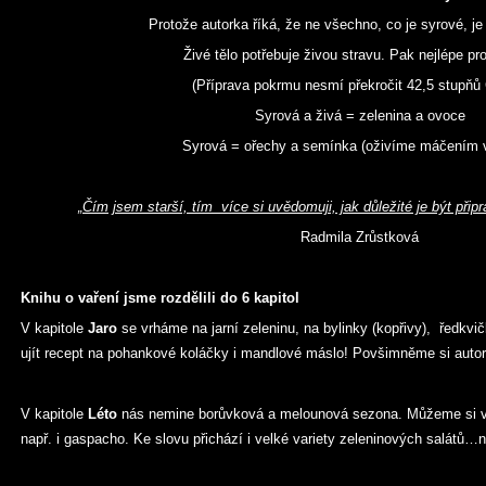
Protože autorka říká, že ne všechno, co je syrové, je
Živé tělo potřebuje živou stravu. Pak nejlépe pr
(Příprava pokrmu nesmí překročit 42,5 stupňů 
Syrová a živá = zelenina a ovoce
Syrová = ořechy a semínka (oživíme máčením 
„Čím
jsem starší, tím více si uvědomuji, jak důležité je být připr
Radmila Zrůstková
Knihu o vaření jsme rozdělili do 6 kapitol
V kapitole
Jaro
se vrháme na jarní zeleninu, na bylinky (kopřivy), ředkvi
ujít recept na pohankové koláčky i mandlové máslo! Povšimněme si auto
V kapitole
Léto
nás nemine borůvková a melounová sezona. Můžeme si vyr
např. i gaspacho. Ke slovu přichází i velké variety zeleninových salát