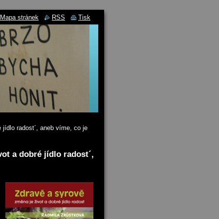
Mapa stránek
RSS
Tisk
jídlo radost´, aneb víme, co je
t a dobré jídlo radost´,