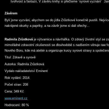
tvořivost a fantazii, V závěru knihy si přečteme ´syrové vyznání´ Ja
Závěrem
Byli jsme vyzváni, abychom se do jídla Zrůstkové konečně pustili. Nejví
nakrájené okurky a papriky, a na závěr jsme si dali ořechy…
Radmi
la Zrůstková
je výtvarnice a návrhářka. O zdravý životní styl se za
mimořádné zdravotní zkušenosti se dlouhodobě s nadšením věnuje raw foo
Nového Boru, kde má ateliér a organizuje kurzy syrové stravy a společen
Titul: Zdravě a syrově
Autorka: Radmila Zrůstková
Vydalo nakladatelství Eminent
Rok vydání: 2014
Počet stran: 208
Cena: 349 Kč
www.eminent.cz
Hodnocení: 80 %