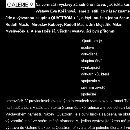
Na vernisáži výstavy záhadného názvu, jak řekla kur
výstavy Eva Kořánová, jsme zjistili, co název zname
Jde o výtvarnou skupinu QUATTROM + 1, o čtyři muže a jednu ženu:
Rudolf Mach, Miroslav Kubový, Rudolf Mach, Jiří Mejstřík, Milan
Mysliveček a Alena Hořejší. Všichni vystavující byli přítomni.
Quattrom je
účelově
vytvořená
skupina čtyř
vynikajících
výtvarníků, které
spojovalo v
civilním životě
společné
pracoviště. V pravidelných dvouletých intervalech vystavovali v rámci Tv
na Hradčanech, v sále architektů Staroměstské radnice a v posledních l
Václavském náměstí. Název ´Quattrom´ je slovní hříčka založená na skute
výtvarníků mají ve svém jméně písmeno M, jediná vystavující žena má j
výstavu do Galerie 9 skupina Quattrom přizvala ještě jednoho člena z Tvů