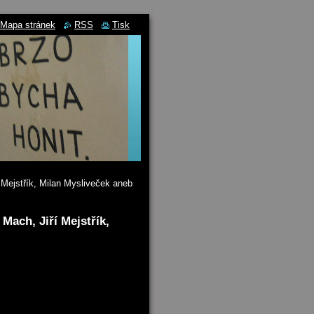
Mapa stránek
RSS
Tisk
 Mejstřík, Milan Mysliveček aneb
Mach, Jiří Mejstřík,