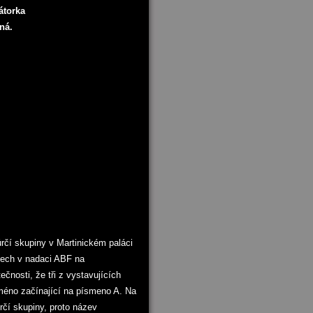
átorka
ná.
ůrčí skupiny v Martinickém paláci
etech v nadaci ABF na
čnosti, že tři z vystavujících
méno začínající na písmeno A. Na
rčí skupiny, proto název