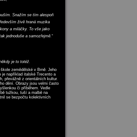
kouším. Snažím se tím alespoň
 především živě hraná muzika
ikony a miláčky. To vše jako
á tak jednoduše a samozřejmě.
“
ěkdy je to totéž.
é škole zemědělské v Brně. Jeho
je například italské Trecento a
, převážně z orientálních kultur.
ho dění. Obrazy jsou velmi často
yšlenkou či příběhem. Vedle
sbě tužkou, tuší a malbě na
nil se bezpočtu kolektivních