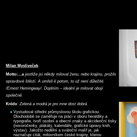
Milan Mysliveček
Motto:…
a
jestliže jsi někdy miloval ženu, nebo krajinu, prožils
opravdové štěstí. A umřeš-li potom, to už není důležité.
/Ernest Hemingway/. Doplním – ideální je milovat obojí
společně.
Krédo
: Zelená a modrá je pro mne dost dobrá.
Vystudoval střední průmyslovou školu grafickou.
Dlouhodobě se zaměřuje na práci v oboru heraldiky a
typografie, tvoří osobní a obecní znaky a akcidenční tisky
(novoročenky, plakáty, kalendáře, grafické úpravy knih,
výstav). Jakožto nedělní a sváteční malíř je, jak
naznačuje citát, milovníkem české krajiny, kterou