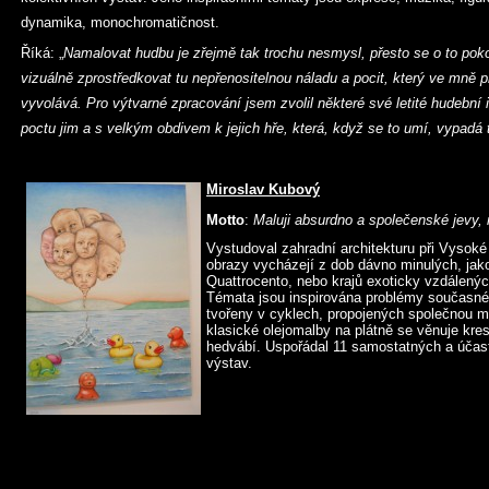
dynamika, monochromatičnost.
Říká: „
Namalovat hudbu je zřejmě tak trochu nesmysl, přesto se o to po
vizuálně zprostředkovat tu nepřenositelnou náladu a pocit, který ve mně
vyvolává. Pro výtvarné zpracování jsem zvolil některé své letité hudební 
poctu jim a s velkým obdivem k jejich hře, která, když se to umí, vypad
Miroslav Kubový
Motto
:
Maluji absurdno a společenské jevy, n
Vystudoval zahradní architekturu při Vysok
obrazy vycházejí z dob dávno minulých, jako 
Quattrocento, nebo krajů exoticky vzdálených
Témata jsou inspirována problémy současné
tvořeny v cyklech, propojených společnou m
klasické olejomalby na plátně se věnuje kre
hedvábí. Uspořádal 11 samostatných a účast
výstav.