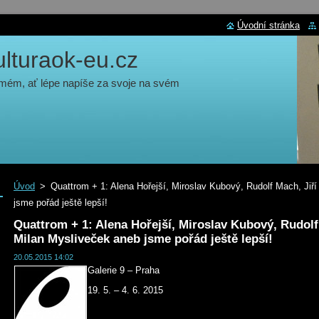
Úvodní stránka
turaok-eu.cz
 mém, ať lépe napíše za svoje na svém
Úvod
>
Quattrom + 1: Alena Hořejší, Miroslav Kubový, Rudolf Mach, Jiří
jsme pořád ještě lepší!
Quattrom + 1: Alena Hořejší, Miroslav Kubový, Rudolf 
Milan Mysliveček aneb jsme pořád ještě lepší!
20.05.2015 14:02
Galerie 9 – Praha
19. 5. – 4. 6. 2015