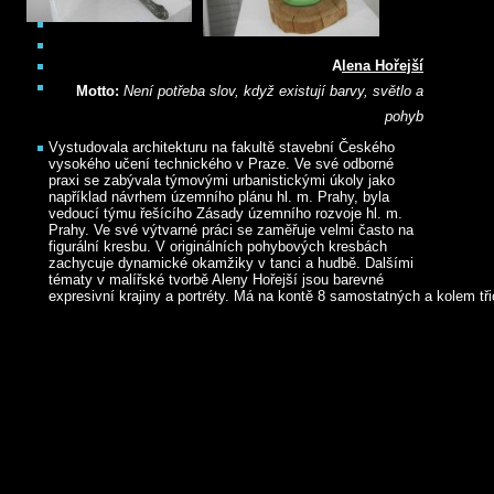
A
lena Hořejší
Motto:
Není potřeba slov, když existují barvy, světlo a
pohyb
Vystudovala architekturu na fakultě stavební Českého
vysokého učení technického v Praze. Ve své odborné
praxi se zabývala týmovými urbanistickými úkoly jako
například návrhem územního plánu hl. m. Prahy, byla
vedoucí týmu řešícího Zásady územního rozvoje hl. m.
Prahy. Ve své výtvarné práci se zaměřuje velmi často na
figurální kresbu. V originálních pohybových kresbách
zachycuje dynamické okamžiky v tanci a hudbě. Dalšími
tématy v malířské tvorbě Aleny Hořejší jsou barevné
expresivní krajiny a portréty. Má na kontě 8 samostatných a kolem tři