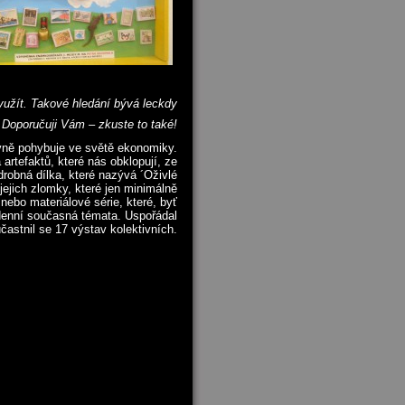
využít. Takové hledání bývá leckdy
 Doporučuji Vám – zkuste to také!
vně pohybuje ve světě ekonomiky.
artefaktů, které nás obklopují, ze
drobná dílka, které nazývá ´Oživlé
ejich zlomky, které jen minimálně
nebo materiálové série, které, byť
denní současná témata. Uspořádal
astnil se 17 výstav kolektivních.