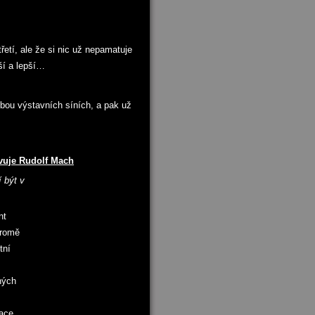
řetí, ale že si nic už nepamatuje
ší a lepší…
 obou výstavních síních, a pak už
vuje Rudolf Mach
 být v
nt
kromě
tní
ných
ace,