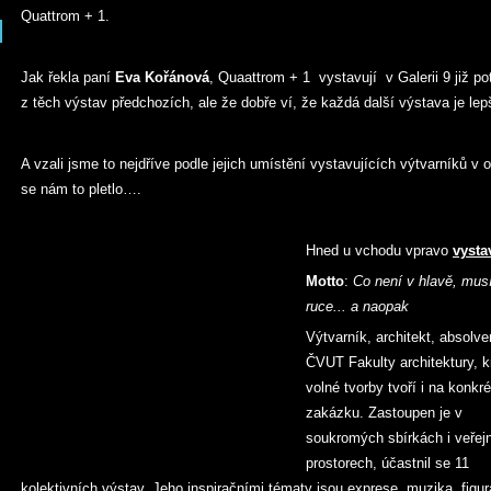
Quattrom + 1.
Jak řekla paní
Eva Kořánová
, Quaattrom + 1 vystavují v Galerii 9 již pot
z těch výstav předchozích, ale že dobře ví, že každá další výstava je lep
A vzali jsme to nejdříve podle jejich umístění vystavujících výtvarníků v
se nám to pletlo….
Hned u vchodu vpravo
vysta
Motto
:
Co není v hlavě, musí
ruce... a naopak
Výtvarník, architekt, absolve
ČVUT Fakulty architektury, 
volné tvorby tvoří i na konkré
zakázku. Zastoupen je v
soukromých sbírkách i veřej
prostorech, účastnil se 11
kolektivních výstav. Jeho inspiračními tématy jsou exprese, muzika, figur