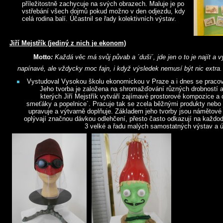
příležitostně zachycuje na svých obrazech. Maluje je po
vstřebání všech dojmů pokud možno v den odjezdu, kdy
celá rodina balí. Účastnil se řady kolektivních výstav.
Jiří Mejstřík (jediný z nich je ekonom)
Motto
:
Každá věc má svůj půvab a ´duši´, jde jen o to je najít a 
napínavé, ale vždycky moc fajn, i když výsledek nemusí být nic extra.
Vystudoval Vysokou školu ekonomickou v Praze a i dnes se praco
Jeho tvorba je založena na shromažďování různých drobností a 
kterých Jiří Mejstřík vytváří zajímavé prostorové kompozice a 
smeťáky a popelnice´. Pracuje tak se zcela běžnými produkty nebo j
upravuje a výtvarně doplňuje. Základem jeho tvorby jsou námětové 
oplývají značnou dávkou odlehčení, přesto často odkazují na každo
3 velké a řadu malých samostatných výstav a úč