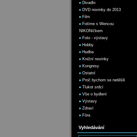
Divadlo
DVD novinky do 2013
Film
Fotíme s Wencou
NIKONíčkem
Foto - výstavy
Hobby
Hudba
Knižní novinky
Kongresy
Ostatní
Proč bychom se netěšili
Tlukot srdcí
Vše o bydlení
Výstavy
Zdraví
Fóra
Vyhledávání