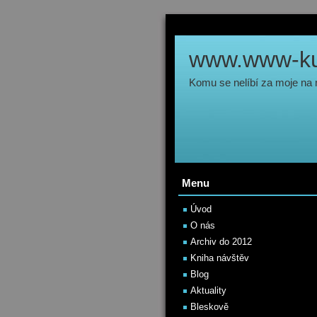
www.www-kul
Komu se nelíbí za moje na
Menu
Úvod
O nás
Archiv do 2012
Kniha návštěv
Blog
Aktuality
Bleskově