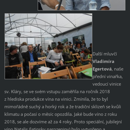
Další mluvčí
Vladimíra
Egertová
, naše
přední vinařka,
vedoucí vinice
sv. Kláry, se ve svém vstupu zaměřila na ročník 2018
z hlediska produkce vína na vinici. Zmínila, že to byl
mimořádně suchý a horký rok a že tradiční sklizeň se kvůli
klimatu a počasí o měsíc opozdila. Jaké bude víno z roku
2018, se ale dozvíme až za 4 roky. Proto speciální, jubilejní
víno
Natalis (
latinsky narozeniny) bylo vytvořeno a