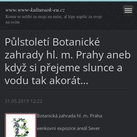
www.www-kulturaok-eu.cz
Komu se nelíbí za moje na mém, ať lépe napíše za svoje
na svém
Půlstoletí Botanické
zahrady hl. m. Prahy aneb
když si přejeme slunce a
vodu tak akorát…
31.05.2019 12:22
Botanická zahrada hl. m. Praha
venkovní expozice areál Sever