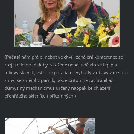
(Počasí
nám přálo, neboť ve chvíli zahájení konference se
rozjasnilo do té doby zatažené nebe, udělalo se teplo a
foliový skleník, vstřícně pořadateli vyhřátý z obavy z deště a
zimy, se změnil v pařník, takže přítomné zachránil až
důmyslný mechanizmus určený naopak ke chlazení
přehřátého skleníku i přítomných.)