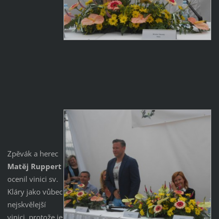
Zpěvák a herec
Matěj Ruppert
ocenil vinici sv.
Kláry jako vůbec
nejskvělejší
vinici, protože je