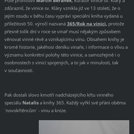
Poté promluvil
Martin Beránek
, kurátor vinice sv. Kláry a
zdůraznil, že vinice sv. Kláry vznikla již ve 13 století, že o
jejím osudu v běhu času vypráví speciální kniha vydaná u
příležitosti 50. výročí nazvaná
365/Rok na vinici,
protože
přesně tolik dní v roce se vinař musí nějakým způsobem
věnovat vinné révě a vznikajícímu vínu. Obsahem knihy je
kromě historie, jakéhosi deníku vinaře, i informace o vlivu a
významu konkrétní polohy této vinice, a samozřejmě i o
osobnostech s vinicí spojených, a to jak v minulosti, tak
v současnosti.
Pak dostali slovo kmotři nadcházejícího křtu vinného
speciálu
Natalis
a knihy 365. Každý vyřkl své přání oběma
´novokřtěncům´ - vínu a knize.