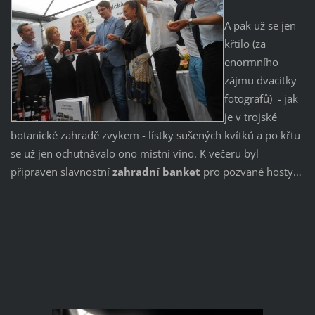
A pak už se jen
křtilo (za
enormního
zájmu dvacítky
fotografů) - jak
je v trojské
botanické zahradě zvykem - lístky sušených kvítků a po křtu
se už jen ochutnávalo ono místní víno. K večeru byl
připraven slavnostní
zahradní banket
pro pozvané hosty…