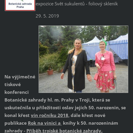
expozice Svět sukulentů - foliový skleník
29. 5. 2019
Na výjimečné
tiskové
konferenci
Botanické zahrady hl. m. Prahy v Troji, která se
uskutečnila u příležitosti oslav jejích 50. narozenin, se
konal křest
vín ročníku 2018,
dále křest nové
publikace
Rok na vinici a
knihy k 50. narozeninám
zahrady -
Příběh trojské botanické zahrady.