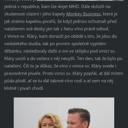
jediná v republice, kam lze dojet MHD. Dále doložil na
zkušenosti vlastní i jeho kapely
Monkey Business
, která je
jak známo kapelou pivařů, že když jednou ochutnali před
natáčením své desky jen tak z hecu víno právě odtud,
z Vinice sv. Kláry, kam dorazili po obědě s tím, že jdou do
nedalekého studia, tak po prvním společně vypitém
džbánku, následovaly další a oni ve sklípku pod vinicí sv.
Kláry uvízli a do večera z něj nevyšli. Ten den, tak že bylo po
natáčení. Čili to je důkaz, že víno z vinice sv. Kláry svede i
pravověrné pivaře. Proto vinici sv. Kláry popřál, ať dál místní
půda plodí, ať se tu dál takové víno rodí a ať sem na něj
klidně i pivaři chodí.