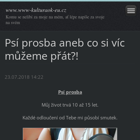
www.www-kulturaok-eu.cz
Komu se nelíbí za moje na mém, ať lépe napíše za svoje
na svém
Psí prosba aneb co si víc
můžeme přát?!
23.07.2018 14:22
Psí prosba
Můj život trvá 10 až 15 let.
Každé odloučení od Tebe mi působí smutek.