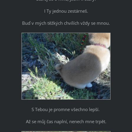
I Ty jednou zestárneš.
Buď v mých těžkých chvílích vždy se mnou.
S Tebou je promne všechno lepší.
Až se můj čas naplní, nenech mne trpět.