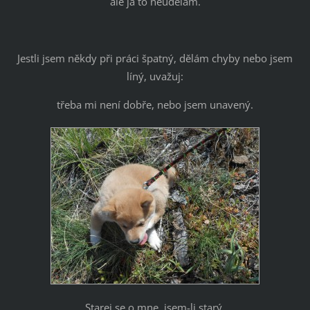
ale já to neudělám.
Jestli jsem někdy při práci špatný, dělám chyby nebo jsem
líný, uvažuj:
třeba mi není dobře, nebo jsem unavený.
Starej se o mne, jsem-li starý.