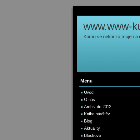
www.www-kul
Komu se nelíbí za moje na
Menu
Úvod
O nás
Archiv do 2012
Kniha návštěv
Blog
Aktuality
Bleskově