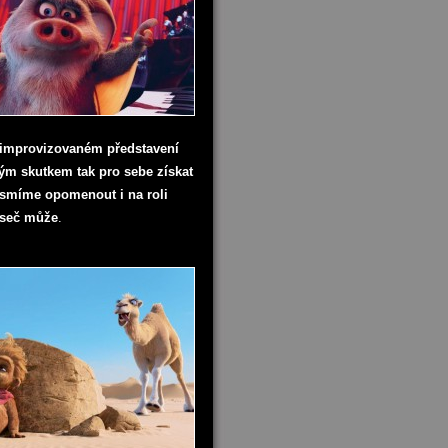
 improvizovaném představení
lým skutkem tak pro sebe získat
nesmíme opomenout i na roli
 seč může
.