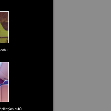
odobu.
h špičatých zubů…