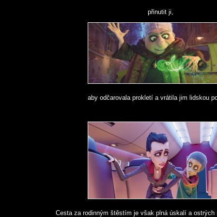
přinutit ji,
aby odčarovala prokletí a vrátila jim lidskou p
Cesta za rodinným štěstím je však plná úskalí a ostrýc