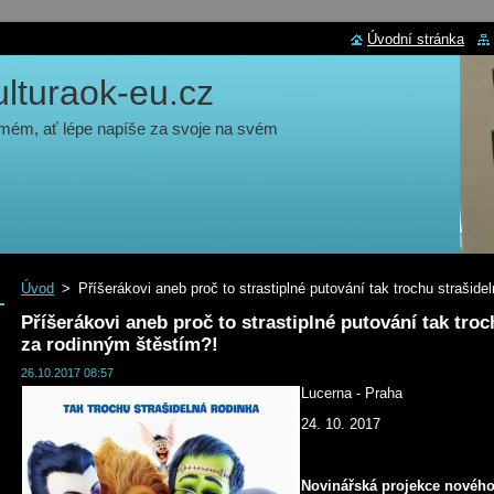
Úvodní stránka
turaok-eu.cz
 mém, ať lépe napíše za svoje na svém
Úvod
>
Příšerákovi aneb proč to strastiplné putování tak trochu strašide
Příšerákovi aneb proč to strastiplné putování tak troc
za rodinným štěstím?!
26.10.2017 08:57
Lucerna - Praha
24. 10. 2017
Novinářská projekce novéh