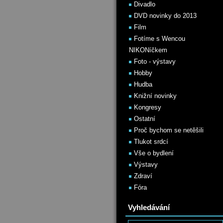
Divadlo
DVD novinky do 2013
Film
Fotíme s Wencou
NIKONíčkem
Foto - výstavy
Hobby
Hudba
Knižní novinky
Kongresy
Ostatní
Proč bychom se netěšili
Tlukot srdcí
Vše o bydlení
Výstavy
Zdraví
Fóra
Vyhledávání