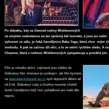
Po debaklu, kdy se členové rodiny Wishbonových
se omylem nedostanou na ten správný bál monster, a jsou po svém
vyhozeni ze sálu, je čeká čarodějnice Baba Yaga, která chce svým z
svobodu. A pak se začnou dít věci, a to ve velmi rychlém sledu. A 
Cheynne, která s rodinou Wishbonových sympatizuje a pomáhá jim,
Film je vskutku akční, zajímavé jsou záběry do
Drákulovy říše. Animace je vynikající, ale film bychom
na
www.www-kulturaok-eu.cz
spíš doporučili dětem až
od 6 let. Drákulovy zuby a čtveřice monster včetně
tlusté čarodějnice totiž moc pohádkové pro malé děti
nejsou.