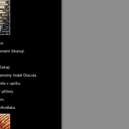
ka.
tatní šikanují.
čekají.
amotný hrabě Dracula.
la v upírku.
 příšery.
em,
lkodlaka.