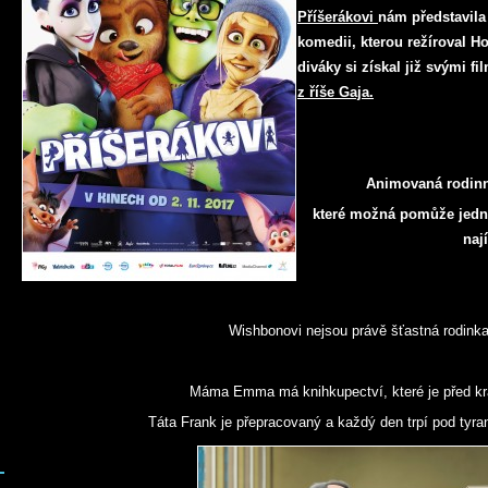
Příšerákovi
nám představil
komedii, kterou režíroval H
diváky si získal již svými f
z říše Gaja.
Animovaná rodinn
které možná pomůže jedn
nají
Wishbonovi nejsou právě šťastná rodinka
Máma Emma má knihkupectví, které je před k
Táta Frank je přepracovaný a každý den trpí pod tyr