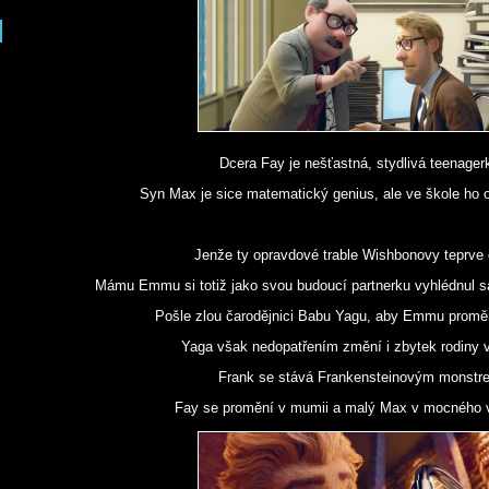
Dcera Fay je nešťastná, stydlivá teenager
Syn Max je sice matematický genius, ale ve škole ho os
Jenže ty opravdové trable Wishbonovy teprve 
Mámu Emmu si totiž jako svou budoucí partnerku vyhlédnul s
Pošle zlou čarodějnici Babu Yagu, aby Emmu proměni
Yaga však nedopatřením změní i zbytek rodiny v
Frank se stává Frankensteinovým monstr
Fay se promění v mumii a malý Max v mocného v