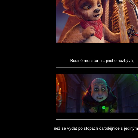
Rodině monster nic jiného nezbývá,
než se vydat po stopách čarodějnice s jediným