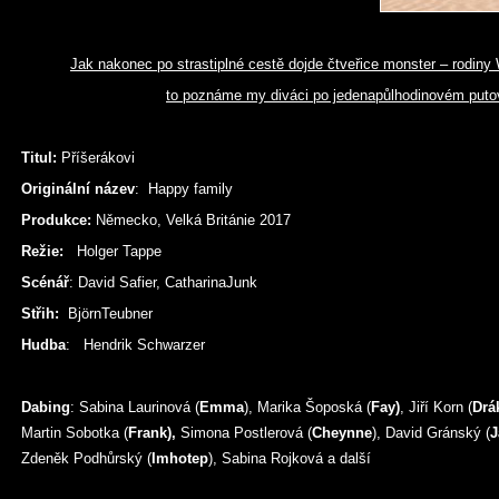
Jak nakonec po strastiplné cestě dojde čtveřice monster – rodiny
to poznáme my diváci po jedenapůlhodinovém putov
Titul:
Příšerákovi
Originální název
: Happy family
Produkce:
Německo, Velká Británie 2017
Režie:
Holger Tappe
Scénář
: David Safier, CatharinaJunk
Střih:
BjörnTeubner
Hudba
: Hendrik Schwarzer
Dabing
: Sabina Laurinová (
Emma
), Marika Šoposká (
Fay)
, Jiří Korn (
Drá
Martin Sobotka (
Frank),
Simona Postlerová (
Cheynne
), David Gránský (
J
Zdeněk Podhůrský (
Imhotep
), Sabina Rojková a další