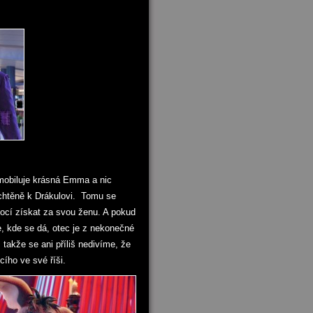
 mobiluje krásná Emma a nic
chtěně k Drákulovi. Tomu se
mocí získat za svou ženu. A pokud
e, kde se dá, otec je z nekonečné
takže se ani příliš nedivíme, že
ího ve své říši.