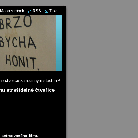
Mapa stránek
RSS
Tisk
lné čtveřice za rodinným štěstím?!
hu strašidelné čtveřice
o animovaného filmu