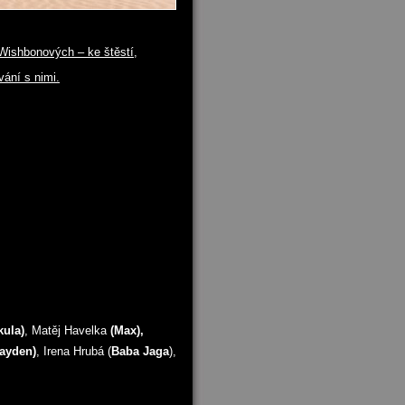
 Wishbonových – ke štěstí,
ání s nimi.
kula)
, Matěj Havelka
(Max),
ayden)
, Irena Hrubá (
Baba Jaga
),