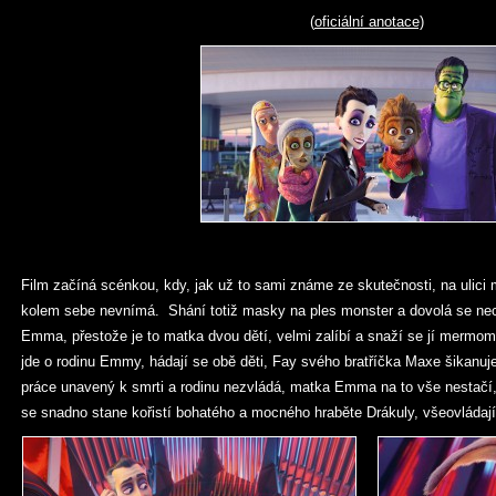
(
oficiální anotace)
Film začíná scénkou, kdy, jak už to sami známe ze skutečnosti, na ulici
kolem sebe nevnímá. Shání totiž masky na ples monster a dovolá se ne
Emma, přestože je to matka dvou dětí, velmi zalíbí a snaží se jí mermo
jde o rodinu Emmy, hádají se obě děti, Fay svého bratříčka Maxe šikanuj
práce unavený k smrti a rodinu nezvládá, matka Emma na to vše nestačí, 
se snadno stane kořistí bohatého a mocného hraběte Drákuly, všeovládajíc