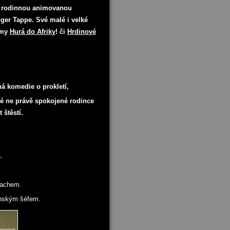
a rodinnou animovanou
oger Tappe. Své malé i velké
ilmy
Hurá do Afriky
! či
Hrdinové
á komedie o prokletí,
é ne právě spokojené rodince
t štěstí.
.
rachem.
anským šéfem.