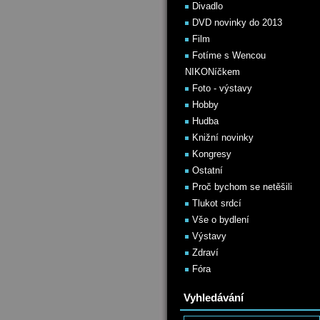
Divadlo
DVD novinky do 2013
Film
Fotíme s Wencou
NIKONíčkem
Foto - výstavy
Hobby
Hudba
Knižní novinky
Kongresy
Ostatní
Proč bychom se netěšili
Tlukot srdcí
Vše o bydlení
Výstavy
Zdraví
Fóra
Vyhledávání