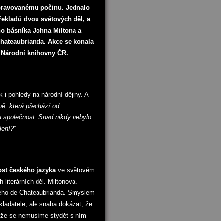
ipravovanému počinu. Jednalo
ekladů dvou světových děl, a
ho básníka Johna Miltona a
Chateaubrianda. Akce se konala
 Národní knihovny ČR.
k i pohledy na národní dějiny. A
ě, která přechází od
u společnost. Snad nikdy nebylo
lení?“
ost českého jazyka
ve světovém
 literárních děl. Miltonova,
ého de Chateaubrianda. Smyslem
kladatele, ale snaha dokázat, že
a že se nemusíme stydět s ním