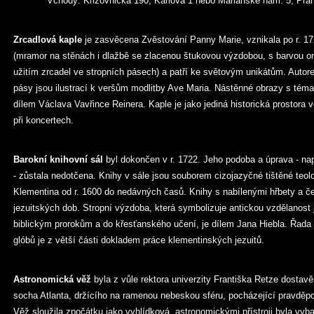
Vchody: Křižovnická 190, Karlova 1 nebo Mariánské nám. 5, Pra
Zrcadlová kaple
je zasvěcena Zvěstování Panny Marie, vznikala po r. 17
(mramor na stěnách i dlažbě se zlacenou štukovou výzdobou, s barvou omí
užitím zrcadel ve stropních pásech) a patří ke světovým unikátům. Autorem
pásy jsou ilustrací k veršům modlitby Ave Maria. Nástěnné obrazy s téma
dílem Václava Vavřince Reinera. Kaple je jako jediná historická prostora 
při koncertech.
Barokní knihovní sál
byl dokončen v r. 1722. Jeho podoba a úprava - nap
- zůstala nedotčena. Knihy v sále jsou souborem cizojazyčné tištěné teolog
Klementina od r. 1600 do nedávných časů. Knihy s nabílenými hřbety a č
jezuitských dob. Stropní výzdoba, která symbolizuje antickou vzdělanost 
biblickým prorokům a do křesťanského učení, je dílem Jana Hiebla. Řada
glóbů je z větší části dokladem práce klementinských jezuitů.
Astronomická věž
byla z vůle rektora univerzity Františka Retze dostavěn
socha Atlanta, držícího na ramenou nebeskou sféru, pocházející pravděp
Věž sloužila zpočátku jako vyhlídková, astronomickými přístroji byla vyba