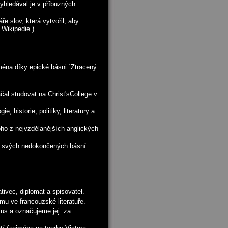
 vyhledával je v příbuzných
e slov, která vytvořil, aby
 Wikipedie )
jména díky epické básni ´Ztracený
čal studovat na Christ'sCollege v
, historie, politiky, literatury a
oho z nejvzdělanějších anglických
sti svých nedokončených básní
tivec, diplomat a spisovatel.
u ve francouzské literatuře.
mus a označujeme jej za