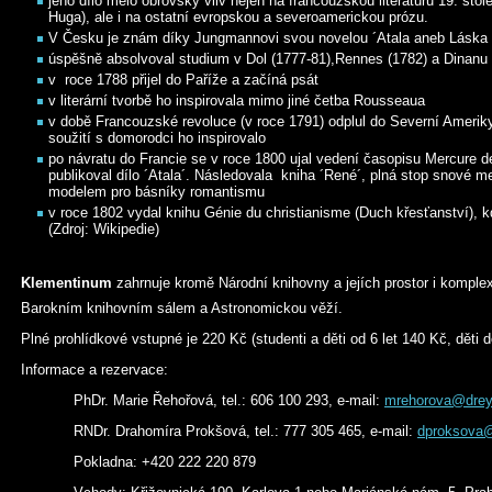
jeho dílo mělo obrovský vliv nejen na francouzskou literaturu 19. stol
Huga), ale i na ostatní evropskou a severoamerickou prózu.
V Česku je znám díky Jungmannovi svou novelou ´Atala aneb Láska d
úspěšně absolvoval studium v Dol (1777-81),Rennes (1782) a Dinanu 
v roce 1788 přijel do Paříže a začíná psát
v literární tvorbě ho inspirovala mimo jiné četba Rousseaua
v době Francouzské revoluce (v roce 1791) odplul do Severní Ameriky
soužití s domorodci ho inspirovalo
po návratu do Francie se v roce 1800 ujal vedení časopisu Mercure d
publikoval dílo ´Atala´. Následovala kniha ´René´, plná stop snové me
modelem pro básníky romantismu
v roce 1802 vydal knihu Génie du christianisme (Duch křesťanství), kd
(Zdroj: Wikipedie)
Klementinum
zahrnuje kromě Národní knihovny a jejích prostor i komplex
Barokním knihovním sálem a Astronomickou věží.
Plné prohlídkové vstupné je 220 Kč (studenti a děti od 6 let 140 Kč, děti d
Informace a rezervace:
PhDr. Marie Řehořová, tel.: 606 100 293, e-mail:
mrehorova@drey
RNDr. Drahomíra Prokšová, tel.: 777 305 465, e-mail:
dproksova@
Pokladna: +420 222 220 879