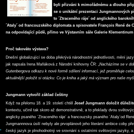
byli přizváni k mimořádnému a dlouho př
se o unikátní prezentaci Jungmannových př
to ´Ztraceného ráje´ od anglického barokní
´Ataly´ od francouzského diplomata a spisovatele François René de 
na odpovídající půdě, přímo ve Výstavním sále Galerie Klementinum
Proč takováto výstava?
Dnešní globalizující se doba překrývá národnostní jednotlivosti, mění jazy
jak napsala Irena Maňáková z Národní knihovny ČR: „
Nacházíme se v dob
Gutenbergova odkazu k nové formě sdílení informací, jež proměňuje celo
aktuálnější položit si otázku: Co je kniha a jaký má význam pro naše myš
Jungmann vytvořil základ češtiny
Když na přelomu 18. a 19. století chtěl
Josef Jungmann doložit důležit
kontextu, učinil tak skoro až demonstrativně, a to překlady dvou světových
anglicky psaného ´Ztraceného ráje´ a francouzsky ps
aného ´Ataly´od Ren
Jungmannnova úsilí nebyly ale prvoplánově jeho literární ambice coby pře
český jazyk je plnohodnotný ve srovnání s ostatními světovými jazyky, 