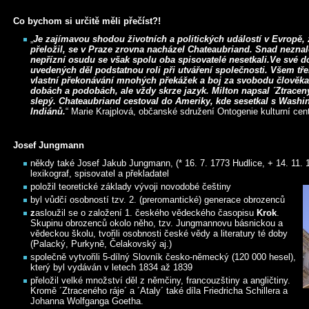
Co bychom si určitě měli přečíst?!
„
Je zajímavou shodou životních a politických událostí v Evropě,
přeložil, se v Praze zrovna nacházel Chateaubriand. Snad nezna
nepřízní osudu se však spolu oba spisovatelé nesetkali.Ve své d
uvedených děl podstatnou roli při utváření společnosti. Všem 
vlastní překonávání mnohých překážek a boj za svobodu člověka 
dobách a podobách, ale vždy skrze jazyk. Milton napsal ´Ztracený
slepý. Chateaubriand cestoval do Ameriky, kde sesetkal s Washi
Indiánů.
“ Marie Krajplová, občanské sdružení Ontogenie kulturní ce
Josef Jungmann
někdy také Josef Jakub Jungmann, (* 16. 7. 1773 Hudlice, + 14. 11. 1
lexikograf, spisovatel a překladatel
položil teoretické základy vývoji novodobé češtiny
byl vůdčí osobností tzv. 2. (preromantické) generace obrozenců
z
asloužil se o založení 1. českého vědeckého časopisu
Krok
.
Skupinu obrozenců okolo něho, tzv. Jungmannovu básnickou a
vědeckou školu, tvořili osobnosti české vědy a literatury té doby
(Palacký, Purkyně, Čelakovský aj.)
společně vytvořili 5-dílný Slovník česko-německý (120 000 hesel),
který byl vydáván v letech 1834 až 1839
přeložil velké množství děl z němčiny, francouzštiny a angličtiny.
Kromě ´Ztraceného ráje´ a ´Ataly´ také díla Friedricha Schillera a
Johanna Wolfganga Goetha.