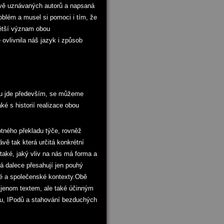
tově uznávaných autorů a napsaná
blém a musel si pomoci i tím, že
větší význam obou
ovlivnila náš jazyk i způsob
 tu jde především, se můžeme
é s historií realizace obou
tného překladu týče, rovněž
ávě tak která určitá konkrétní
také, jaký vliv na nás má forma a
rá dalece přesahují jen pouhý
nné a společenské kontexty.Obě
 jenom textem, ale také účinným
netu, IPodů a stahování bezduchých