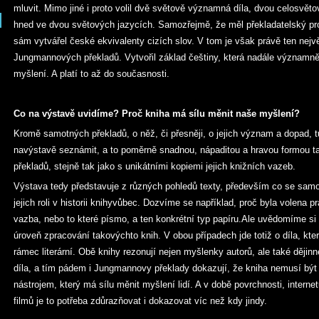
mluvit. Mimo jiné i proto volil dvě světově významná díla, dvou celosvě
hned ve dvou světových jazycích. Samozřejmě, že měl překladatelský pro
sám vytvářel české ekvivalenty cizích slov. V tom je však právě ten nej
Jungmannových překladů. Vytvořil základ češtiny, která nadále významně 
myšlení. A platí to až do současnosti.
Co na výstavě uvidíme? Proč kniha má sílu měnit naše myšlení?
Kromě samotných překladů, o něž, či přesněji, o jejich význam a dopad,
navýstavě seznámit, a to poměrně snadnou, nápaditou a hravou formou tak
překladů, stejně tak jako s unikátními kopiemi jejich knižních vazeb.
Výstava tedy představuje z různých pohledů texty, především co se samo
jejich roli v historii knihyvůbec. Dozvíme se například, proč byla volena pr
vazba, nebo to které písmo, a ten konkrétní typ papíru.Ale uvědomíme si 
úroveň zpracování takovýchto knih. V obou případech jde totiž o díla, kte
rámec literární. Obě knihy rezonují nejen myšlenky autorů, ale také ději
díla, a tím pádem i Jungmannovy překlady dokazují, že kniha nemusí být
nástrojem, který má sílu měnit myšlení lidí. A v době povrchnosti, inter
filmů je to potřeba zdůrazňovat i dokazovat víc než kdy jindy.