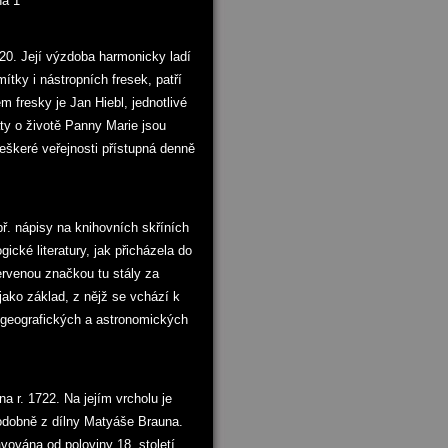
ha 1
20. Její výzdoba harmonicky ladí
tky i nástropních fresek, patří
 fresky je Jan Hiebl, jednotlivé
ty o životě Panny Marie jsou
veškeré veřejnosti přístupná denně
ř. nápisy na knihovních skříních
ické literatury, jak přicházela do
ervenou značkou tu stály za
jako základ, z nějž se vchází k
 geografických a astronomických
a r. 1722. Na jejím vrcholu je
odobně z dílny Matyáše Brauna.
vována od poloviny 18. století.