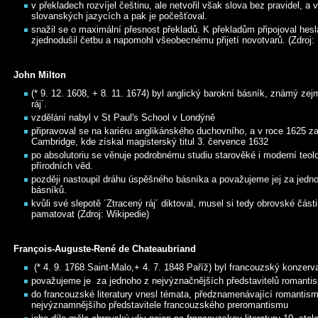
v překladech rozvíjel češtinu, ale netvořil však slova bez pravidel, a
slovanských jazycích a pak je počešťoval.
snažil se o maximální přesnost překladů. K překladům připojoval heslář
zjednodušil četbu a napomohl všeobecnému přijetí novotvarů. (Zdroj:
John Milton
(* 9. 12. 1608, + 8. 11. 1674) byl anglický barokní básník, známý ze
ráj´.
vzdělání nabyl v St Paul's School v Londýně
připravoval se na kariéru anglikánského duchovního, a v roce 1625 za
Cambridge, kde získal magisterský titul 3. července 1632
po absolutoriu se věnuje podrobnému studiu starověké i moderní teologie
přírodních věd.
později nastoupil dráhu úspěšného básníka a považujeme jej za jedn
básníků.
kvůli své slepotě ´Ztracený ráj´ diktoval, musel si tedy obrovské čá
pamatovat (Zdroj: Wikipedie)
François-Auguste-René de Chateaubriand
(* 4. 9. 1768 Saint-Malo,+ 4. 7. 1848 Paříž) byl francouzský konzerva
považujeme je za jednoho z nejvýznačnějších představitelů romantism
do francouzské literatury vnesl témata, předznamenávající romantis
nejvýznamnějšího představitele francouzského preromantismu