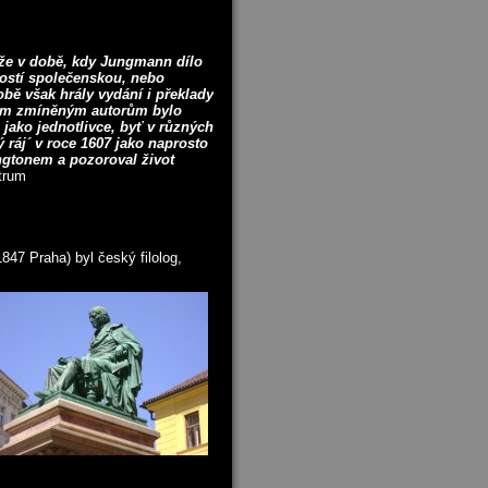
 že v době, kdy Jungmann dílo
lostí společenskou, nebo
obě však hrály vydání i překlady
třem zmíněným autorům bylo
jako jednotlivce, byť v různých
 ráj´ v roce 1607 jako naprosto
ngtonem a pozoroval život
ntrum
847 Praha) byl český filolog,