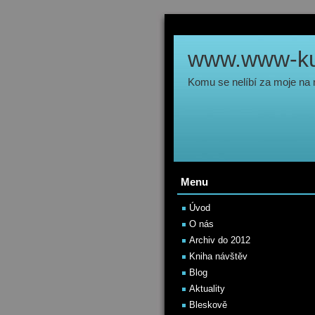
www.www-kul
Komu se nelíbí za moje na
Menu
Úvod
O nás
Archiv do 2012
Kniha návštěv
Blog
Aktuality
Bleskově