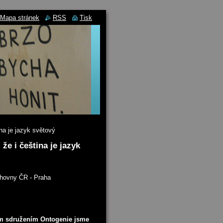
Mapa stránek
RSS
Tisk
na je jazyk světový
že i čeština je jazyk
ihovny ČR - Praha
m sdružením Ontogenie jsme