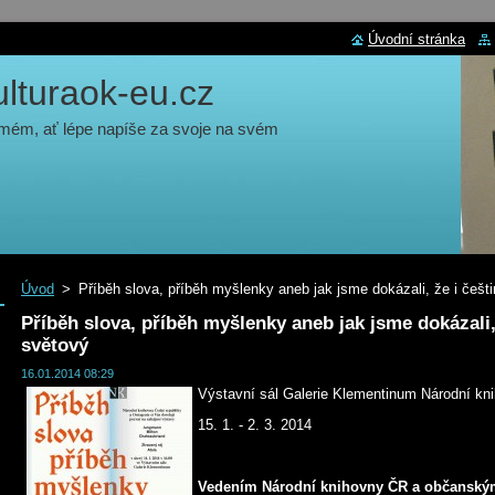
Úvodní stránka
turaok-eu.cz
 mém, ať lépe napíše za svoje na svém
Úvod
>
Příběh slova, příběh myšlenky aneb jak jsme dokázali, že i češti
Příběh slova, příběh myšlenky aneb jak jsme dokázali, 
světový
16.01.2014 08:29
Výstavní sál Galerie Klementinum Národní kn
15. 1. - 2. 3. 2014
Vedením Národní knihovny ČR a občanský