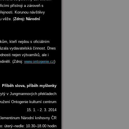
cími přístroji a zároveň s
eřejnosti. Korunou návštěvy
u věže. (
Zdroj: Národní
kům, kteří nejdou s oficiálním
ázala vydavatelská činnost. Dnes
dnosti nejen výtvarníků, ale i
dinělí. (Zdroj:
www.ontogenie.cz
)
Příběh slova, příběh myšlenky
rytý v Jungmannových překladech
užení Ontogenie kulturní centrum
15. 1. - 2. 3. 2014
 Klementinum Národní knihovny ČR
: úterý–nedle: 10.30–18.00 hodin