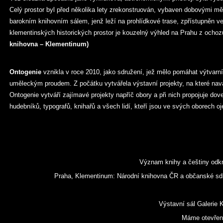
Celý prostor byl před několika lety zrekonstruován, vybaven dobovými měři
barokním knihovním sálem, jenž leží na prohlídkové trase, zpřístupněn v
klementinských historických prostor je kouzelný výhled na Prahu z ochoz
knihovna – Klementinum)
Ontogenie
vznikla v roce 2010, jako sdružení, jež mělo pomáhat výtvarní
uměleckým proudem. Z počátku vytvářela výstavní projekty, na které nav
Ontogenie vytváří zajímavé projekty napříč obory a při nich propojuje dove
hudebníků, typografů, knihařů a všech lidí, kteří jsou ve svých oborech oje
Význam knihy a češtiny odk
Praha, Klementinum: Národní knihovna ČR a občanské sdr
Výstavní sál Galerie
Máme otevřeno