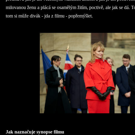
milovanou ženu a plácá se osamělým žitím, poctivě, ale jak se dá. To
tom si může divák - jda z filmu - popřemýšlet.
Jak naznačuje synopse filmu