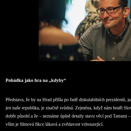
Pohádka jako hra na „kdyby“
Představa, že by na Hrad přišla po řadě diskutabilních prezidentů, 
jen naše republika, je značně svůdná. Zejména, když nám bratři Slová
dobře působí a že – neznáme úplně detaily stavu věcí pod Tatrami – a
vším je filmová fikce lákavá a zvědavost vzbouzející.