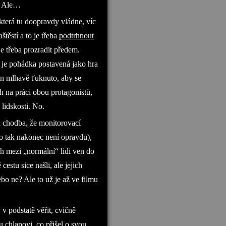
e. Ale…
 která tu doopravdy vládne, víc
štěstí a to je třeba
podtrhnout
 je třeba prozradit předem.
o je pohádka postavená jako hra
jen mlhavě ťuknuto, aby se
ch na práci obou protagonistů,
 lidskosti. No.
á chodba, že monitorovací
to tak nakonec není opravdu),
h mezi „normální“ lidi ven do
cestu sice našli, ale jejich
ebo ne? Ale to už je až ve filmu
y v podstatě věřit, cvičně
u chlapovi, co přišel o svou