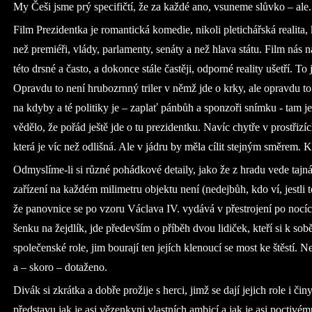
My Češi jsme prý specifičtí, že za každé ano, vsuneme slůvko – al
Film Prezidentka je romantická komedie, nikoli pletichářská realita,
než premiéři, vlády, parlamenty, senáty a než hlava státu. Film nás na
této drsné a často, a dokonce stále častěji, odporné reality ušetří. To
Opravdu to není hrubozrnný triler v němž jde o krky, ale opravdu t
na kdyby a té politiky je – zaplať pánbůh a sponzoři snímku - tam 
vědělo, že pořád ještě jde o tu prezidentku. Navíc chytře v prostřizí
která je víc než odlišná. Ale v jádru by měla cílit stejným směrem. K
Odmyslíme-li si různé pohádkové detaily, jako že z hradu vede tajn
zařízení na každém milimetru objektu není (nedejbůh, kdo ví, jestli 
že panovnice se po vzoru Václava IV. vydává v přestrojení po nocíc
šenku na žejdlík, jde především o příběh dvou lidiček, kteří si k sobě 
společenské role, jim bourají ten jejích klenoucí se most ke štěstí. N
a – skoro – dotaženo.
Divák si zkrátka a dobře prožije s herci, jimž se dají jejich role i čin
představu jak je asi vězenkyni vlastních ambicí a jak je asi poctivém