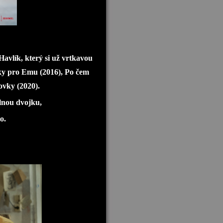
Havlík, který si už vrtkavou
dky pro Emu (2016), Po čem
ovky (2020).
lnou dvojku,
o.