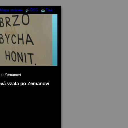
Mapa stránek
RSS
Tisk
 po Zemanovi
ová vzala po Zemanovi