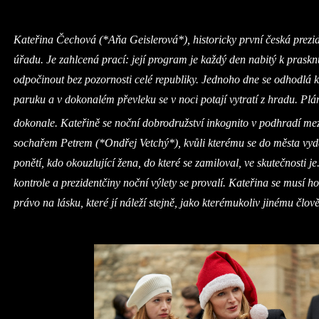
Kateřina Čechová (*Aňa Geislerová*), historicky první česká prezi
úřadu. Je zahlcená prací: její program je každý den nabitý k prasknu
odpočinout bez pozornosti celé republiky. Jednoho dne se odhodlá 
paruku a v dokonalém převleku se v noci potají vytratí z hradu. Plán
dokonale. Kateřině se noční dobrodružství inkognito v podhradí mezi
sochařem Petrem (*Ondřej Vetchý*), kvůli kterému se do města vy
ponětí, kdo okouzlující žena, do které se zamiloval, ve skutečnosti j
kontrole a prezidentčiny noční výlety se provalí. Kateřina se musí h
právo na lásku, které jí náleží stejně, jako kterémukoliv jinému člov