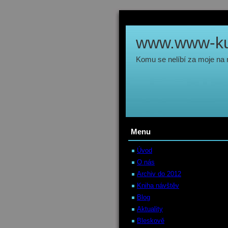
www.www-kul
Komu se nelíbí za moje na
Menu
Úvod
O nás
Archiv do 2012
Kniha návštěv
Blog
Aktuality
Bleskově