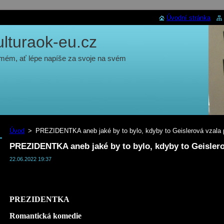
Úvodní stránka
turaok-eu.cz
 mém, ať lépe napíše za svoje na svém
Úvod
>
PREZIDENTKA aneb jaké by to bylo, kdyby to Geislerová vzala
PREZIDENTKA aneb jaké by to bylo, kdyby to Geisler
22.06.2022 19:37
PREZIDENTKA
Romantická komedie