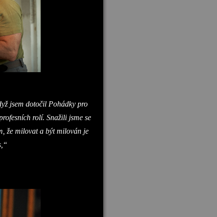
když jsem dotočil Pohádky pro
ofesních rolí. Snažili jsme se
m, že milovat a být milován je
s,“