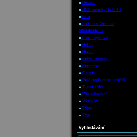
Divadlo
DVD novinky do 2013
Film
Fotíme s Wencou
NIKONíčkem
Foto - výstavy
Hobby
Hudba
Knižní novinky
Kongresy
Ostatní
Proč bychom se netěšili
Tlukot srdcí
Vše o bydlení
Výstavy
Zdraví
Fóra
Vyhledávání