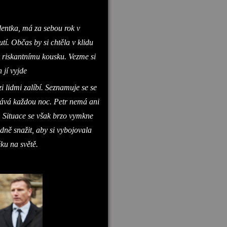
dentka, má za sebou rok v
tí. Občas by si chtěla v klidu
k riskantnímu kousku. Vezme si
 jí vyjde
 lidmi zalíbí. Seznamuje se se
dává každou noc. Petr nemá ani
e. Situace se však brzo vymkne
odně snažit, aby si vybojovala
ěku na světě.