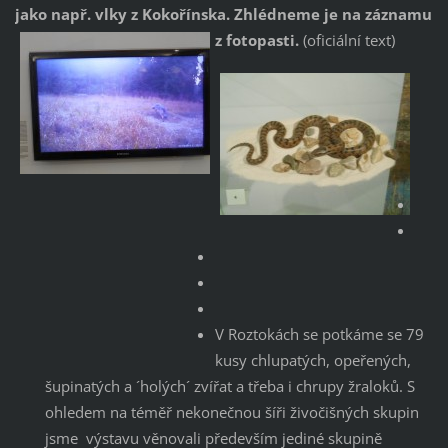
jako např. vlky z Kokořínska. Zhlédneme je na záznamu
z fotopasti.
(oficiální text)
V Roztokách se potkáme se 79
kusy chlupatých, opeřených,
šupinatých a ´holých´ zvířat a třeba i chrupy žraloků. S
ohledem na téměř nekonečnou šíři živočišných skupin
jsme výstavu věnovali především jediné skupině