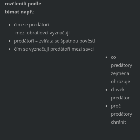
rozčlenili podle
témat např.
:
čím se predátoři
mezi obratlovci vyznačují
predátoři – zvířata se špatnou pověstí
čím se vyznačují
predátoři mezi savci
co
predátory
zejména
ohrožuje
člověk
predátor
proč
predátory
chránit