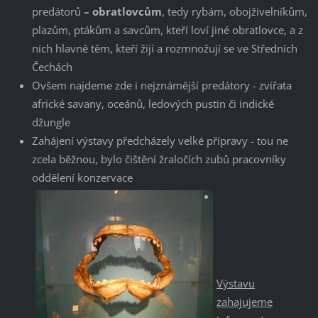
predátorů
– obratlovcům
, tedy rybám, obojživelníkům,
plazům, ptákům a savcům, kteří loví jiné obratlovce, a z
nich hlavně těm, kteří žijí a rozmnožují se ve Středních
Čechách
Ovšem najdeme zde i nejznámější predátory - zvířata
africké savany, oceánů, ledových pustin či indické
džungle
Zahájení výstavy předcházely velké přípravy - tou ne
zcela běžnou, bylo čištění žraločích zubů pracovníky
oddělení konzervace
Výstavu
zahajujeme