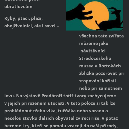
obratlovcům
Ryby, ptáci, plazi,
obojživelníci, ale i savci –
všechna tato zvířata
můžeme jako
návštěvníci
Středočeského
muzea v Roztokách
zblízka pozorovat při
stopování kořisti
nebo při samotném
lovu. Na výstavě Predátoři totiž tvory zachycujeme
v jejich přirozeném útočišti. V této poloze si tak lze
prohlédnout třeba vlka, tučňáka nebo varana a
necelou stovku dalších obyvatel zvířecí říše. V potaz
bereme i ty, kteří se pomalu vracejí do naší přírody,