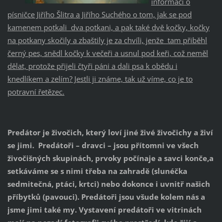
informací o
písničce Jiřího Šlitra a Jiřího Suchého o tom, jak se pod
kamenem potkali dva potkani, a pak také dvě kočky, kočky
na potkany skočily a zbaštily je za chvíli, jenže tam přiběhl
černý pes, snědl kočky k večeři a usnul pod keři, což neměl
dělat, protože přijeli čtyři páni a dali psa k obědu i
knedlíkem a zelím? Jestli ji známe, tak už víme, co je to
potravní řetězec.
Predátor je živočich, který loví jiné živé živočichy a živí
se jimi. Predátoři – dravci – jsou přítomni ve všech
živočišných skupinách, prvoky počínaje a savci konče,a
setkáváme se s nimi třeba na zahradě (slunéčka
sedmitečná, ptáci, krtci) nebo dokonce i uvnitř našich
příbytků (pavouci). Predátoři jsou všude kolem nás a
jsme jimi také my. Vystavení predátoři ve vitrinách