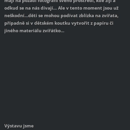
mají na pozadí fotografii svého prostředí, kde žijí a
odkud se na nás dívají… Ale v tento moment jsou už
neškodní…děti se mohou podívat zblízka na zvířata,
případně si v dětském koutku vytvořit z papíru či
jiného materiálu zvířátko…
Výstavu jsme