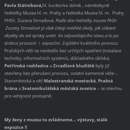
Pavla Státníková,
hl. kurátorka sbírek , náměstkyně
ředitelky Muzea hl. m. Prahy a ředitelka Muzea hl. m. Prahy
PHDr. Zuzana Strnadová.
Podle slov ředitelky muzea PhDr.
Zuzany Strnadové je však čekají nelehké úkoly, jak získané
objekty do své správy uvést do odpovídajícího stavu,a to po
stránce provozní i expoziční.
Zajištění kvalitního provozu
Pražských věží se neobešlo bez určitých opatření (instalace
techniky, informačních systémů, důkladného úklidu).
Petřínská rozhledna
a
Zrcadlové bludiště
byly již
otevřeny bez přerušení provozu, ostatní kamenné věže –
Staroměstská a věž
Malostranská mostecká
,
Prašná
brána
a
Svatomikulášská městská zvonice
– se otevřou
pro veřejnost postupně.
My ženy z muzea to zvládneme… výstavy, stálé
expozice !!