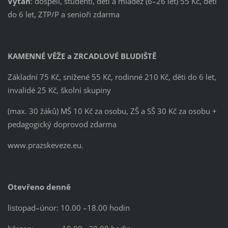
Výtah
: dospělí, studenti, děti a mládež (6–26 let) 55 Kč, děti
do 6 let, ZTP/P a senioři zdarma
KAMENNÉ VĚŽE a ZRCADLOVÉ BLUDIŠTĚ
Základní 75 Kč, snížené 55 Kč, rodinné 210 Kč, děti do 6 let,
invalidé 25 Kč, školní skupiny
(max. 30 žáků) MŠ 10 Kč za osobu, ZŠ a SŠ 30 Kč za osobu +
pedagogický doprovod zdarma
www.prazskeveze.eu.
Otevřeno denně
listopad–únor: 10.00 –18.00 hodin