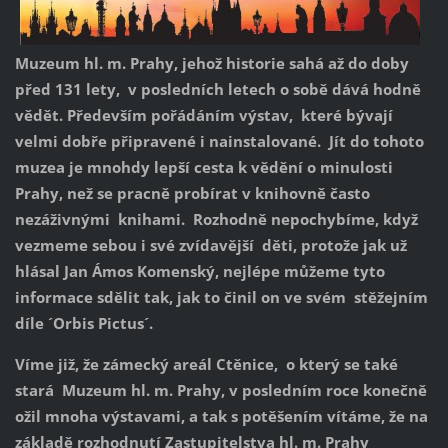
Muzeum hl. m. Prahy, jehož historie sahá až do doby
před 131 lety, v posledních letech o sobě dává hodně
vědět. Především pořádáním výstav, které bývají
velmi dobře připravené i nainstalované. Jít do tohoto
muzea je mnohdy lepší cesta k vědění o minulosti
Prahy, než se pracně probírat v knihovně často
nezáživnými knihami. Rozhodně nepochybíme, když
vezmeme sebou i své zvídavější děti, protože jak už
hlásal Jan Ámos Komenský, nejlépe můžeme tyto
informace sdělit tak, jak to činil on ve svém stěžejním
díle ´Orbis Pictus´.
Víme již, že zámecký areál Ctěnice, o který se také
stará Muzeum hl. m. Prahy, v posledním roce konečně
ožil mnoha výstavami, a tak s potěšením vítáme, že na
základě rozhodnutí Zastupitelstva hl. m. Prahy