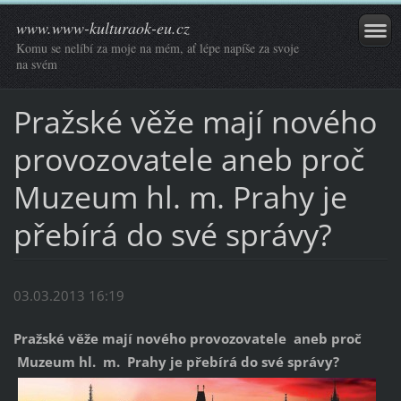
www.www-kulturaok-eu.cz
Komu se nelíbí za moje na mém, ať lépe napíše za svoje
na svém
Pražské věže mají nového
provozovatele aneb proč
Muzeum hl. m. Prahy je
přebírá do své správy?
03.03.2013 16:19
Pražské věže mají nového provozovatele aneb proč
Muzeum hl. m. Prahy je přebírá do své správy?