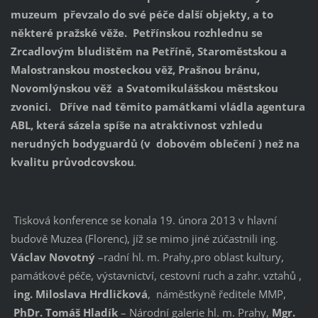
muzeum převzalo do své péče další objekty, a to
některé pražské věže. Petřínskou rozhlednu se
Zrcadlovým bludištěm na Petříně, Staroměstskou a
Malostranskou mosteckou věž, Prašnou bránu,
Novomlýnskou věž a Svatomikulášskou městskou
zvonici. Dříve nad těmito památkami vládla agentura
ABL, která sázela spíše na atraktivnost vzhledu
nerudných bodyguardů (v dobovém oblečení ) než na
kvalitu průvodcovskou
.
Tisková konference se konala 19. února 2013 v hlavní
budově Muzea (Florenc), jíž se mimo jiné zúčastnili ing.
Václav Novotný
–radní hl. m. Prahy,pro oblast kultury,
památkové péče, výstavnictví, cestovní ruch a zahr. vztahů ,
ing. Miloslava Hrdličková
, náměstkyně ředitele MMP,
PhDr. Tomáš Hladík
– Národní galerie hl. m. Prahy,
Mgr.