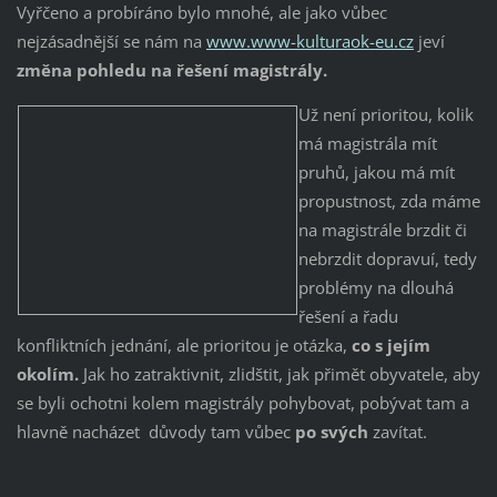
Vyřčeno a probíráno bylo mnohé, ale jako vůbec
nejzásadnější se nám na
www.www-kulturaok-eu.cz
jeví
změna pohledu na řešení magistrály.
Už není prioritou, kolik
má magistrála mít
pruhů, jakou má mít
propustnost, zda máme
na magistrále brzdit či
nebrzdit dopravuí, tedy
problémy na dlouhá
řešení a řadu
konfliktních jednání, ale prioritou je otázka,
co s jejím
okolím.
Jak ho zatraktivnit, zlidštit, jak přimět obyvatele, aby
se byli ochotni kolem magistrály pohybovat, pobývat tam a
hlavně nacházet důvody tam vůbec
po svých
zavítat.