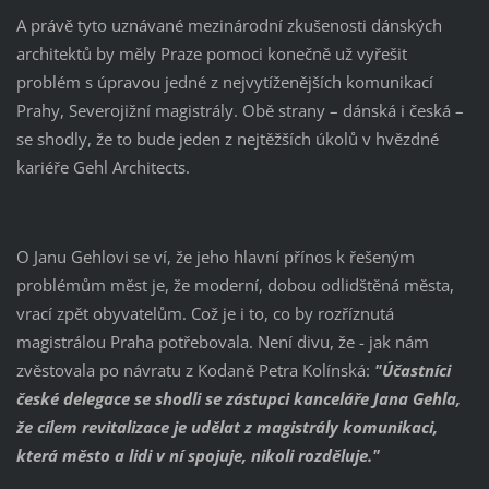
A právě tyto uznávané mezinárodní zkušenosti dánských
architektů by měly Praze pomoci konečně už vyřešit
problém s úpravou jedné z nejvytíženějších komunikací
Prahy, Severojižní magistrály. Obě strany – dánská i česká –
se shodly, že to bude jeden z nejtěžších úkolů v hvězdné
kariéře Gehl Architects.
O Janu Gehlovi se ví, že jeho hlavní přínos k řešeným
problémům měst je, že moderní, dobou odlidštěná města,
vrací zpět obyvatelům. Což je i to, co by rozříznutá
magistrálou Praha potřebovala. Není divu, že - jak nám
zvěstovala po návratu z Kodaně Petra Kolínská:
"Účastníci
české delegace se shodli se zástupci kanceláře Jana Gehla,
že cílem revitalizace je udělat z magistrály komunikaci,
která město a lidi v ní spojuje, nikoli rozděluje."