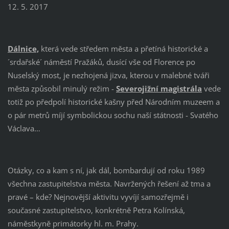
12. 5. 2017
Dálnice,
která vede středem města a přetíná historické a
´srdařské´ náměstí Pražáků, dusící vše od Florence po
Nuselský most, je nezhojená jizva, kterou v malebné tváři
města způsobil minulý režim -
Severojižní magistrála
vede
totiž po předpolí historické kašny před Národním muzeem a
o pár metrů míjí symbolickou sochu naší státnosti - Svatého
Václava…
Otázky, co a kam s ní, jak dál, bombardují od roku 1989
všechna zastupitelstva města. Navržených řešení až tma a
pravé – kde? Nejnovější aktivitu vyvíjí samozřejmě i
současné zastupitelstvo, konkrétně Petra Kolínská,
náměstkyně primátorky hl. m. Prahy.