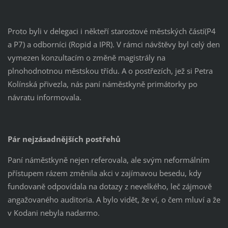
Proto byli v delegaci i někteří starostové městských částí(P4
a P7) a odborníci (Ropid a IPR). V rámci návštěvy byl celý den
vymezen konzultacím o změně magistrály na
plnohodnotnou městskou třídu. A o postřezích, jež si Petra
Kolínská přivezla, nás paní náměstkyně primátorky po
návratu informovala.
Pár nejzásadnějších postřehů
Paní náměstkyně nejen referovala, ale svým neformálním
přístupem rázem změnila akci v zajímavou besedu, kdy
fundovaně odpovídala na dotazy z nevelkého, leč zájmově
angažovaného auditoria. A bylo vidět, že ví, o čem mluví a že
v Kodani nebyla nadarmo.