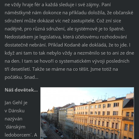
ne vždy hraje fér a každá sleduje i své zájmy. Paní
náměstkyně nám dokonce na příkladu doložila, že občanské
sdružení může dokázat víc než zastupitelé. Což zní sice
nadějně, pro různá sdružení, ale systémově je to špatně.
Nedostatkem je legislativa, která účelovému rozhodování
dostatečně nebrání. Příklad Kodaně ale dokládá, že to jde. I
když ani tam to tak nebylo vždy a nezměnilo se to ani ze dne
na den. I tam se hovoří o systematickém vývoji posledních
tří desetiletí. Takže se máme na co těšit. Jsme totiž na
počátku. Snad…
Náš dovětek…
Jan Gehl je
v Dánsku
nazýván
´dánským
ledoborcem´. A