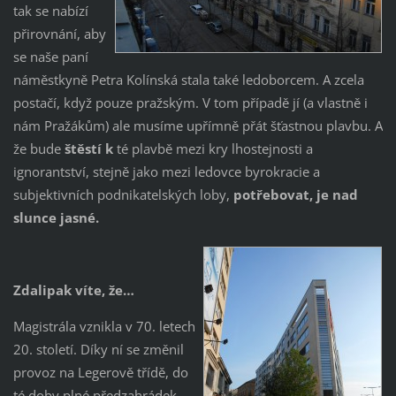
tak se nabízí
přirovnání, aby
se naše paní
náměstkyně Petra Kolínská stala také ledoborcem. A zcela
postačí, když pouze pražským. V tom případě jí (a vlastně i
nám Pražákům) ale musíme upřímně přát šťastnou plavbu. A
že bude
štěstí k
té plavbě mezi kry lhostejnosti a
ignorantství, stejně jako mezi ledovce byrokracie a
subjektivních podnikatelských loby,
potřebovat, je nad
slunce jasné.
Zdalipak víte, že…
Magistrála vznikla v 70. letech
20. století. Díky ní se změnil
provoz na Legerově třídě, do
té doby plné předzahrádek