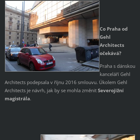
Co Praha od
Gehl
Architects
očekává?
Praha s dánskou
kanceláří Gehl
Architects podepsala v říjnu 2016 smlouvu. Úkolem Gehl
Architects je návrh, jak by se mohla změnit
Severojižní
magistrála
.