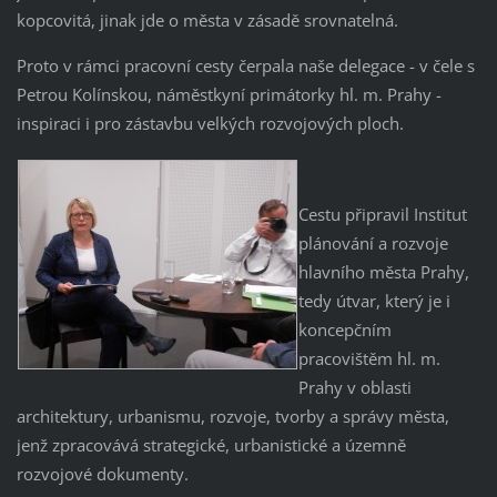
kopcovitá, jinak jde o města v zásadě srovnatelná.
Proto v rámci pracovní cesty čerpala naše delegace - v čele s
Petrou Kolínskou, náměstkyní primátorky hl. m. Prahy -
inspiraci i pro zástavbu velkých rozvojových ploch.
Cestu připravil Institut
plánování a rozvoje
hlavního města Prahy,
tedy útvar, který je i
koncepčním
pracovištěm hl. m.
Prahy v oblasti
architektury, urbanismu, rozvoje, tvorby a správy města,
jenž zpracovává strategické, urbanistické a územně
rozvojové dokumenty.