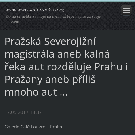
www.www-kulturaok-eu.cz
Komu se nelíbí za moje na mém, ať lépe napíše za svoje
na svém
Pražská Severojižní
magistrála aneb kalná
řeka aut rozděluje Prahu i
Pražany aneb příliš
mnoho aut ...
17.05.2017 18:37
Galerie Café Louvre – Praha