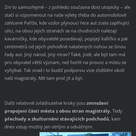
Zní to samozřejmě – z pohledu současna dost utopicky – ale
stačí si vzpomenout na naše výlety třeba do automobilově
zahlcené Paříže, kde vzdor plynoucí řece aut zcela zaplňující
ulici, na obou jejích stranách se na chodnících nalézají
kavárničky, kde obyvatelé posedávají, popíjejí kafíčko a pár
centimetrů od jejich pohodlně natažených nohou se šinou
řady aut. Jiný národ, jiný mrav? Také, jistě, ale být tam má
pro obyvatel větší význam, než horlit na provoz a místu se
vyhýbat. Tak snad i to budiž podporou vize zlidštění okolí
naší magistrály. Mít tam proč jít a být.
Další relativně zvládnutelné kroky jsou
zmnožení
propojení částí města z obou stran magistrály.
Tedy
přechody a zkulturnění stávajících podchodů
, kam
dnes vstup možný jen otrlým a odvážným.