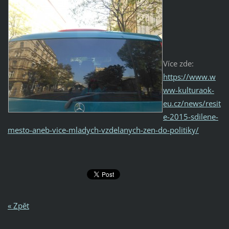
Více zde:
https://www.w
ww-kulturaok-
eu.cz/news/resit
e-2015-sdilene-
mesto-aneb-vice-mladych-vzdelanych-zen-do-politiky/
« Zpět