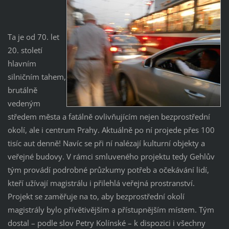
Ta je od 70. let
20. století
hlavním
silničním tahem,
brutálně
vedeným
středem města a fatálně ovlivňujícím nejen bezprostřední
okolí, ale i centrum Prahy. Aktuálně po ní projede přes 100
tisíc aut denně! Navíc se při ní nalézají kulturní objekty a
veřejné budovy. V rámci smluveného projektu tedy Gehlův
tým provádí podrobné průzkumy potřeb a očekávání lidí,
kteří užívají magistrálu i přilehlá veřejná prostranství.
Projekt se zaměřuje na to, aby bezprostřední okolí
magistrály bylo přívětivějším a přístupnějším místem. Tým
dostal – podle slov Petry Kolínské – k dispozici i všechny