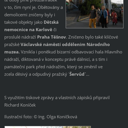
v to, čím nyní je. Obětovány a
demolicemi zničeny byly i
takové objekty jako
Dětská
nemocnice na Karlově
či
proslulé nádraží
Praha Těšnov
. Zničeno bylo také klíčové
pražské
Václavské náměstí oddělením Národního
muzea.
Vznikla i poněkud bizarní odbavovací hala Hlavního
nádraží, diktovaná v konceptu právě dálnicí, a s tím i
památeční park před nádražím, který se změnil ve
zcela děsivý a odpudivý pražský ´
Šervůd´
…
S využitím tiskové zprávy a vlastních zápisků připravil
Richard Koníček
Ilustrační foto: © Ing. Olga Koníčková