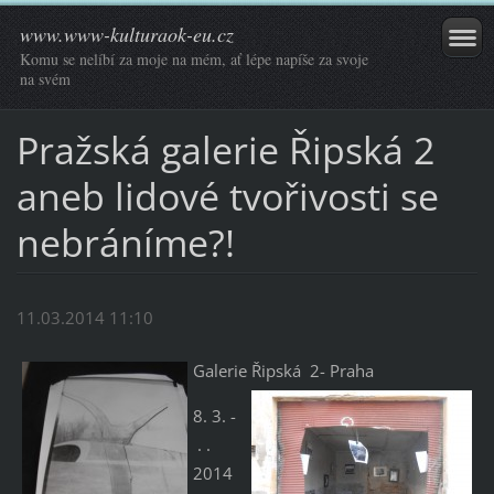
www.www-kulturaok-eu.cz
Komu se nelíbí za moje na mém, ať lépe napíše za svoje
na svém
Pražská galerie Řipská 2
aneb lidové tvořivosti se
nebráníme?!
11.03.2014 11:10
Galerie Řipská 2- Praha
8. 3. -
. .
2014