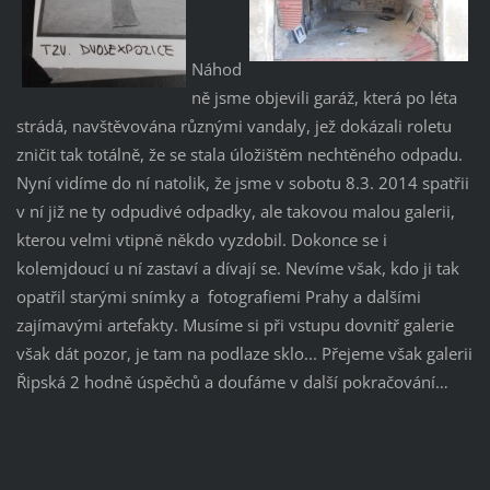
Náhod
ně jsme objevili garáž, která po léta
strádá, navštěvována různými vandaly, jež dokázali roletu
zničit tak totálně, že se stala úložištěm nechtěného odpadu.
Nyní vidíme do ní natolik, že jsme v sobotu 8.3. 2014 spatřii
v ní již ne ty odpudivé odpadky, ale takovou malou galerii,
kterou velmi vtipně někdo vyzdobil. Dokonce se i
kolemjdoucí u ní zastaví a dívají se. Nevíme však, kdo ji tak
opatřil starými snímky a fotografiemi Prahy a dalšími
zajímavými artefakty. Musíme si při vstupu dovnitř galerie
však dát pozor, je tam na podlaze sklo... Přejeme však galerii
Řipská 2 hodně úspěchů a doufáme v další pokračování…