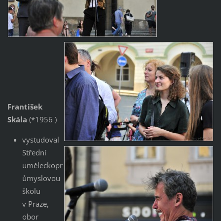
František
Skála
(*1956 )
vystudoval
Střední
uměleckopr
ůmyslovou
školu
v Praze,
obor