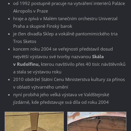
od 1992 postupně pracuje na vytváření interiérů Paláce
Akropolis v Praze
hraje a zpívá v Malém tanečním orchestru Univerzal
Praha a skupině Finský barok
je člen divadla Sklep a vokálně pantomimického tria
Tros Sketos
koncem roku 2004 se veřejnosti představil dosud
největší výstavou své tvorby nazvanou
Skála
v Rudolfinu,
kterou navštívilo přes 40 tisíc návštěvníků
a stala se výstavou roku
2010 obdržel Státní Cenu Ministerstva kultury za přínos
v oblasti výtvarného umění
nyní probíhá jeho velká výstava ve Valdštejnské
jízdárně, kde představuje svá díla od roku 2004