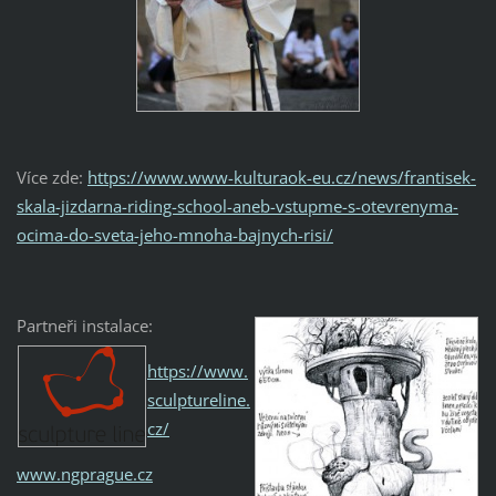
Více zde:
https://www.www-kulturaok-eu.cz/news/frantisek-
skala-jizdarna-riding-school-aneb-vstupme-s-otevrenyma-
ocima-do-sveta-jeho-mnoha-bajnych-risi/
Partneři instalace:
https://www.
sculptureline.
cz/
www.ngprague.cz