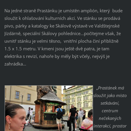
Na jedné straně Prastánku je umístěn amplión, který bude
sloužit k ohlašování kulturních akcí. Ve stánku se prodává
pivo, párky a katalogy ke Skálově výstavě ve Valdštejnské
Jízdárně, speciální Skálovy pohlednice…počítejme však, že
uvnitř stánku je velmi těsno, vnitřní plocha činí přibližně
1.5 x 1.5 metru. V kmeni jsou ještě dvě patra, je tam
elektrika s revizí, nahoře by měly být včely, nejvýš je
zahrádka…
„
Prastánek má
sloužit jako místo
setkávání,
centrum
nečekaných
interakcí, prostor