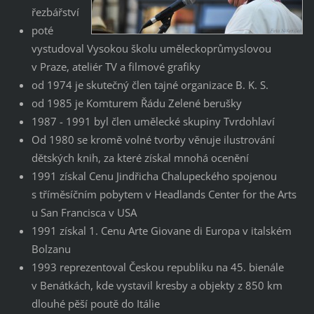
řezbářství
poté
vystudoval Vysokou školu uměleckoprůmyslovou
v Praze, ateliér TV a filmové grafiky
od 1974 je skutečný člen tajné organizace B. K. S.
od 1985 je Komturem Řádu Zelené berušky
1987 - 1991 byl člen umělecké skupiny Tvrdohlaví
Od 1980 se kromě volné tvorby věnuje ilustrování
dětských knih, za které získal mnohá ocenění
1991 získal Cenu Jindřicha Chalupeckého spojenou
s tříměsíčním pobytem v Headlands Center for the Arts
u San Francisca v USA
1991 získal 1. Cenu Arte Giovane di Europa v italském
Bolzanu
1993 reprezentoval Českou republiku na 45. bienále
v Benátkách, kde vystavil kresby a objekty z 850 km
dlouhé pěší poutě do Itálie