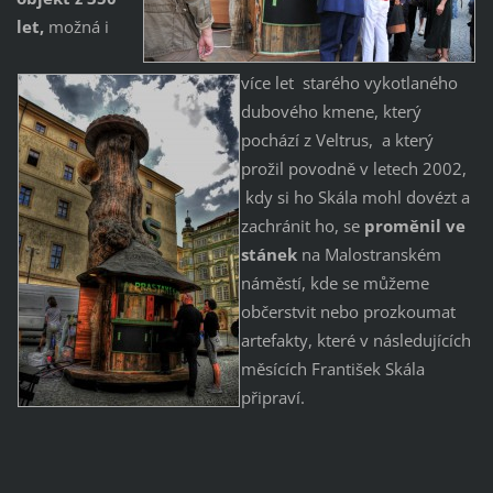
let,
možná i
více let starého vykotlaného
dubového kmene, který
pochází z Veltrus, a který
prožil povodně v letech 2002,
kdy si ho Skála mohl dovézt a
zachránit ho, se
proměnil ve
stánek
na Malostranském
náměstí, kde se můžeme
občerstvit nebo prozkoumat
artefakty, které v následujících
měsících František Skála
připraví.