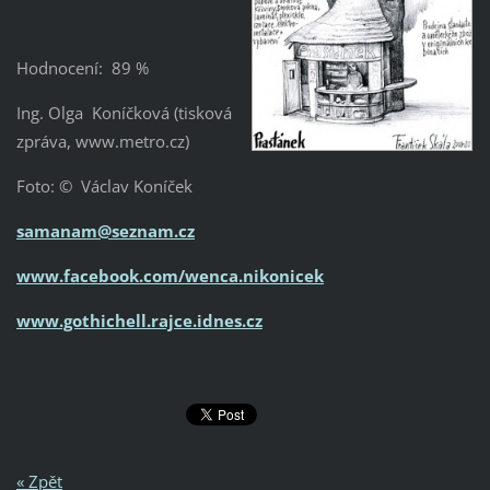
Hodnocení: 89 %
Ing. Olga Koníčková (tisková
zpráva, www.metro.cz)
Foto: © Václav Koníček
samanam@seznam.cz
www.facebook.com/wenca.nikonicek
www.gothichell.rajce.idnes.cz
« Zpět