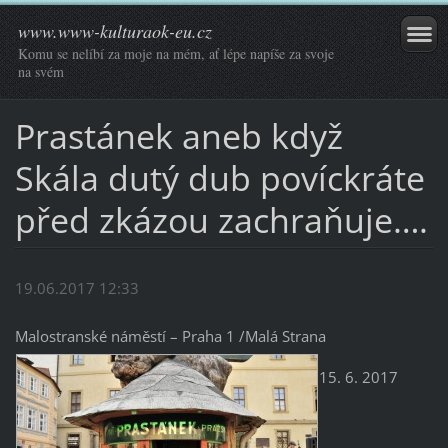
www.www-kulturaok-eu.cz
Komu se nelíbí za moje na mém, ať lépe napíše za svoje
na svém
Prastánek aneb když
Skála dutý dub povíckráte
před zkázou zachraňuje….
19.06.2017 12:33
Malostranské náměstí – Praha 1 /Malá Strana
15. 6. 2017