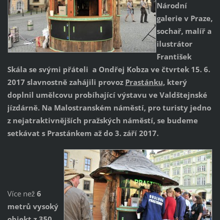
Národní
galerie v Praze,
sochař, malíř a
ilustrátor
František
Skála se svými přáteli a Ondřej Kobza ve čtvrtek 15. 6.
2017 slavnostně zahájili provoz
Prastánku,
který
doplnil umělcovu probíhající výstavu ve Valdštejnské
jízdárně. Na Malostranském náměstí, pro turisty jedno
z nejatraktivnějších pražských náměstí, se budeme
setkávat s Prastánkem až do 3. září 2017.
Více než
6
metrů vysoký
objekt z 350