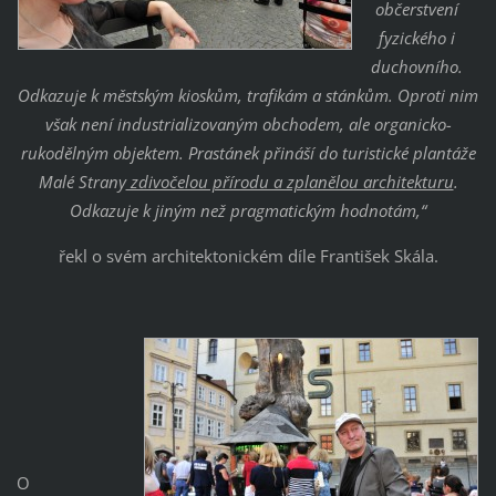
občerstvení
fyzického i
duchovního.
Odkazuje k městským kioskům, trafikám a stánkům. Oproti nim
však není industrializovaným obchodem, ale organicko-
rukodělným objektem. Prastánek přináší do turistické plantáže
Malé Strany
zdivočelou přírodu a zplanělou architekturu
.
Odkazuje k jiným než pragmatickým hodnotám,“
řekl o svém architektonickém díle František Skála.
O