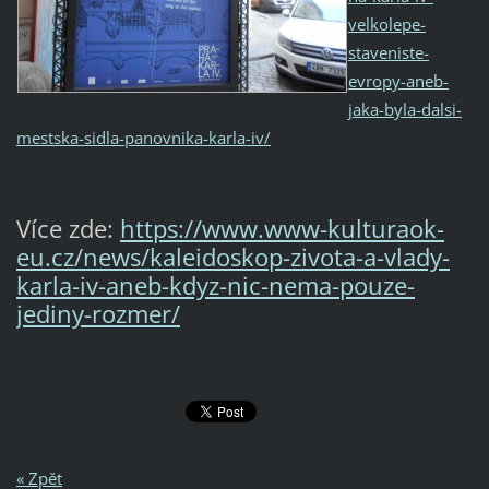
velkolepe-
staveniste-
evropy-aneb-
jaka-byla-dalsi-
mestska-sidla-panovnika-karla-iv/
Více zde:
https://www.www-kulturaok-
eu.cz/news/kaleidoskop-zivota-a-vlady-
karla-iv-aneb-kdyz-nic-nema-pouze-
jediny-rozmer/
« Zpět