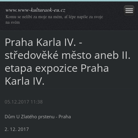
www.www-kulturaok-eu.cz
Komu se nelíbí za moje na mém, ať lépe napíše za svoje
na svém
Praha Karla IV. -
středověké město aneb II.
etapa expozice Praha
Karla IV.
05.12.2017 11:38
Dům U Zlatého prstenu - Praha
2. 12. 2017