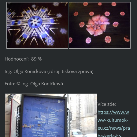
Hodnocení: 89 %
Ing. Olga Koníčková (zdroj: tisková zpráva)
Foto: © Ing. Olga Koníčková
Více zde:
https://www.w
ww-kulturaok-
eu.cz/news/pra
ha-karla-iv-