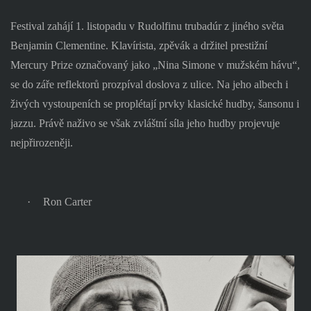
Festival zahájí 1. listopadu v Rudolfinu trubadúr z jiného světa
Benjamin Clementine. Klavírista, zpěvák a držitel prestižní
Mercury Prize označovaný jako „Nina Simone v mužském hávu“,
se do záře reflektorů prozpíval doslova z ulice. Na jeho albech i
živých vystoupeních se proplétají prvky klasické hudby, šansonu i
jazzu. Právě naživo se však zvláštní síla jeho hudby projevuje
nejpřirozeněji.
·
Ron Carter