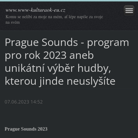
www.www-kulturaok-eu.cz
Komu se nelíbí za moje na mém, ať lépe napíše za svoje
na svém
Prague Sounds - program
pro rok 2023 aneb
unikátní výběr hudby,
kterou jinde neuslyšíte
07.06.2023 14:52
Prague Sounds 2023