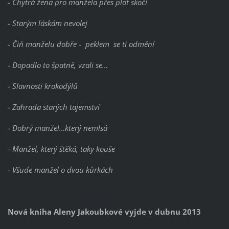
- Chytrá žena pro manžela přes plot skočí
- Starým láskám nevolej
- Čiň manželu dobře - peklem se ti odmění
- Dopadlo to špatně, vzali se…
- Slavnosti krokodýlů
- Zahrada starých tajemství
- Dobrý manžel…který nemlsá
- Manžel, který štěká, taky kouše
- Všude manžel o dvou kůrkách
Nová kniha Aleny Jakoubkové vyjde v dubnu 2013