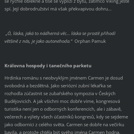
se rychle oblékne a tiše se vyplíží z bytu, zatímco Viking ještě
spí. Její dobrodružství má však překvapivou dohru...
„Ó, láska, jaká to nádherná věc… láska se prostě přihodí
většině z nás, je jako autonehoda.“
Orphan Pamuk
Královna hospody i tanečního parketu
Hrdinka románu s neobvyklým jménem Carmen je dosud
svobodná a bezdětná. Jako seriózní zubní lékařka se
rozhodla zúčastnit se zubařského sympozia v Českých
Budějovicích. A jak všichni moc dobře víme, kongresová
turistika není jen o odborných konferencích, ale i zábavě,
večerech a výlety všech účastníků kongresů, kdy se sejdeme
jako odborníci z celého světa. Carmen se dobře na večírku
bavila, a protože chtěla být svého jména Carmen hodna,