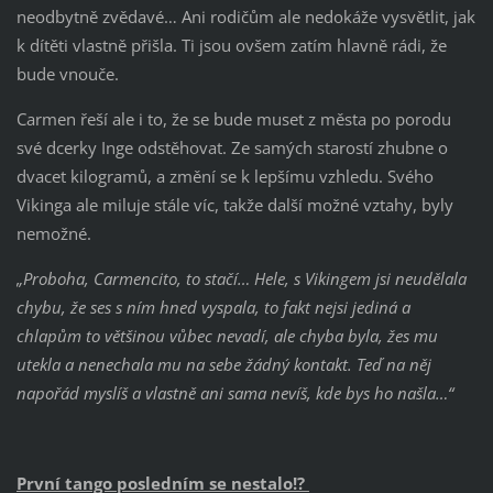
neodbytně zvědavé… Ani rodičům ale nedokáže vysvětlit, jak
k dítěti vlastně přišla. Ti jsou ovšem zatím hlavně rádi, že
bude vnouče.
Carmen řeší ale i to, že se bude muset z města po porodu
své dcerky Inge odstěhovat. Ze samých starostí zhubne o
dvacet kilogramů, a změní se k lepšímu vzhledu. Svého
Vikinga ale miluje stále víc, takže další možné vztahy, byly
nemožné.
„Proboha, Carmencito, to stačí… Hele, s Vikingem jsi neudělala
chybu, že ses s ním hned vyspala, to fakt nejsi jediná a
chlapům to většinou vůbec nevadí, ale chyba byla, žes mu
utekla a nenechala mu na sebe žádný kontakt. Teď na něj
napořád myslíš a vlastně ani sama nevíš, kde bys ho našla…“
První tango posledním se nestalo!?