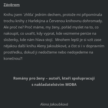
Závěrem
Knihu jsem ´zhltla´ jedním dechem, protože mi připomínala
trochu knihy z Harlekýna a Červenou knihovnu dohromady.
Ale proč ne? Proč máme, my ženy, pořád myslet na to, co
nakoupit, co uvařit, kdy vyprat, kde vezmeme peníze na
složenky, kde nám hlava stojí. Mnohem lepší je si vzít zase
nějakou další knihu Aleny Jakoubkové, a číst si i v dopravním
prostředku, dokud ji nedočteme nebo nedojedeme na
konečnou?!
Romány pro ženy – autoři, kteří spolupracují
s nakladatelstvím MOBA
Alena Jakoubková