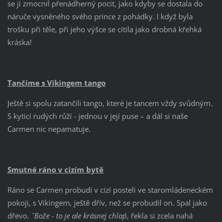
se jí zmocnil přenádherný pocit, jako kdyby se dostala do
náruče vysněného svého prince z pohádky. I když byla
trošku při těle, při jeho výšce se cítila jako drobná křehká
kráska!
Tančíme s Vikingem tango
Ještě si spolu zatančili tango, které je tancem vždy svůdným.
S kyticí rudých růží - jednou v její puse – a dál si naše
Carmen nic nepamatuje.
Smutné ráno v cizím bytě
Ráno se Carmen probudí v cizí posteli ve staromládeneckém
pokoji, s Vikingem, ještě dřív, než se probudil on. Spal jako
dřevo.
ˇ´Bože - to je ale krásnej chlap´´
, řekla si zcela nahá