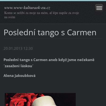
www.www-kulturaok-eu.cz
Komu se nelíbí za moje na mém, ať lépe napíše za svoje
na svém
Poslední tango s Carmen
20.01.2013 12:30
Poslední tango s Carmen aneb
když jsme nečekaně
´zasaženi láskou´
Alena Jakoubková