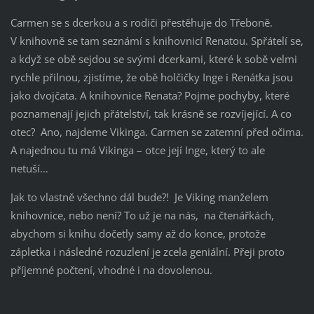
Carmen se s dcerkou a s rodiči přestěhuje do Třeboně.
V knihovně se tam seznámí s knihovnicí Renatou. Spřátelí se,
a když se obě sejdou se svými dcerkami, které k sobě velmi
rychle přilnou, zjistíme, že obě holčičky Inge i Renátka jsou
jako dvojčata. A knihovnice Renata? Pojme pochyby, které
poznamenají jejich přátelství, tak krásně se rozvíjející. A co
otec? Ano, najdeme Vikinga. Carmen se zatemní před očima.
A najednou tu má Vikinga – otce její Inge, který to ale
netuší…
Jak to vlastně všechno dál bude?! Je Viking manželem
knihovnice, nebo není? To už je na nás, na čtenářkách,
abychom si knihu dočetly samy až do konce, protože
zápletka i následné rozuzlení je zcela geniální. Přeji proto
příjemné počtení, vhodné i na dovolenou.