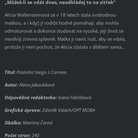
„Můžeš-li se vdát dnes, neodkládej to na zítřek“
Alicia Wallensteinová se v 18 letech stala svobodnou
matkou, a i když jí rodiče hodně pomáhají, aby mohla
odmaturovat a dokonce studovat na vysoké, její život se
neodvíjí zrovna splavně. Matka ji navíc nutí, aby se vdala,
protože jí není pochuti, že Alicia zůstala s dítětem sama…
Titul:
Poslední tango s Carmen
Autor:
Alena Jakoubková
Odpovědná redaktorka:
Ivana Fabišiková
Grafická úprava:
Zdeněk Valach/OPT MOBA
Obálka:
Martina Černá
Počet stran:
240