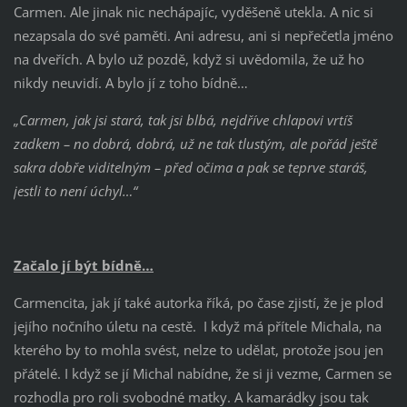
Carmen. Ale jinak nic nechápajíc, vyděšeně utekla. A nic si
nezapsala do své paměti. Ani adresu, ani si nepřečetla jméno
na dveřích. A bylo už pozdě, když si uvědomila, že už ho
nikdy neuvidí. A bylo jí z toho bídně…
„Carmen, jak jsi stará, tak jsi blbá, nejdříve chlapovi vrtíš
zadkem – no dobrá, dobrá, už ne tak tlustým, ale pořád ještě
sakra dobře viditelným – před očima a pak se teprve staráš,
jestli to není úchyl…“
Začalo jí být bídně…
Carmencita, jak jí také autorka říká, po čase zjistí, že je plod
jejího nočního úletu na cestě. I když má přítele Michala, na
kterého by to mohla svést, nelze to udělat, protože jsou jen
přátelé. I když se jí Michal nabídne, že si ji vezme, Carmen se
rozhodla pro roli svobodné matky. A kamarádky jsou tak