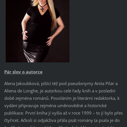
Pár slov o autorce
Alena Jakoubková, píšící též pod pseudonymy Anita Pilar a
Aliena de Longhe, je autorkou celé řady knih a v poslední
době zejména románů. Povoláním je literární redaktorka, k
vydání připravuje zejména uměnovědné a historické
publikace. První kniha jí vyšla až v roce 1999 – to jí bylo přes
čtyřicet. Ačkoli si odjakživa přála psát romány (a psala je do