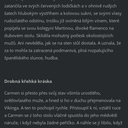
zatančila ve svých červených lodičkách a v ohnivě rudých
šatech hlubokým výstřihem a kolovou sukní, se svými vlasy
rudozlatého odstínu, trošku již ovíněná bílým vínem, které
popíjela se svou kolegyní Martinou, divoké flamenco na
dubovém stolu. Sklidila mohutný potlesk okolostojících
mužů. Ani nevěděla, jak se na sten stůl dostala. A uznala, že
za to mohla ta zatracená podmanivá, plná rozpalujícího
španělského slunce, hudba.
Drobná křehká kráska
Carmen si přesto přes svůj stav všimla urostlého,
světlovlasého muže, a hned si ho v duchu přejmenovala na
Vikinga. A ten to pochopil rychle. Přistoupil k ní, vztáhl ruce
a Carmen se z toho stolu vláčně spustila do jeho mědvědí
náruče, i když nebyla žádné peříčko. A náhle se jí libilo, když