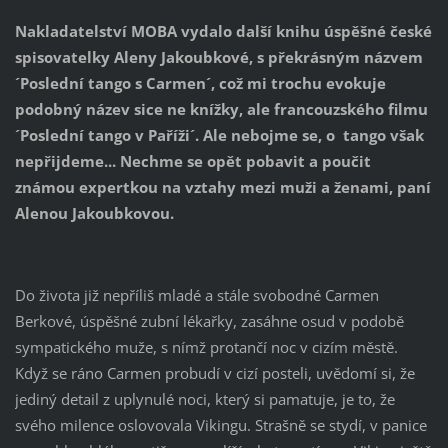
Nakladatelství MOBA vydalo další knihu úspěšné české
spisovatelky Aleny Jakoubkové, s překrásným názvem
´Poslední tango s Carmen´, což mi trochu evokuje
podobný název sice ne knížky, ale francouzského filmu
´Poslední tango v Paříži´. Ale nebojme se, o tango však
nepřijdeme... Nechme se opět pobavit a poučit
známou expertkou na vztahy mezi muži a ženami, paní
Alenou Jakoubkovou.
Do života již nepříliš mladé a stále svobodné Carmen
Berkové, úspěšné zubní lékařky, zasáhne osud v podobě
sympatického muže, s nímž protančí noc v cizím městě.
Když se ráno Carmen probudí v cizí posteli, uvědomí si, že
jediný detail z uplynulé noci, který si pamatuje, je to, že
svého milence oslovovala Vikingu. Strašně se stydí, v panice