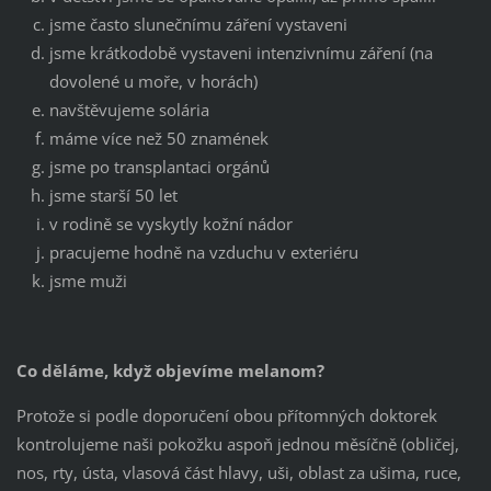
jsme často slunečnímu záření vystaveni
jsme krátkodobě vystaveni intenzivnímu záření (na
dovolené u moře, v horách)
navštěvujeme solária
máme více než 50 znamének
jsme po transplantaci orgánů
jsme starší 50 let
v rodině se vyskytly kožní nádor
pracujeme hodně na vzduchu v exteriéru
jsme muži
Co děláme, když objevíme melanom?
Protože si podle doporučení obou přítomných doktorek
kontrolujeme naši pokožku aspoň jednou měsíčně (obličej,
nos, rty, ústa, vlasová část hlavy, uši, oblast za ušima, ruce,