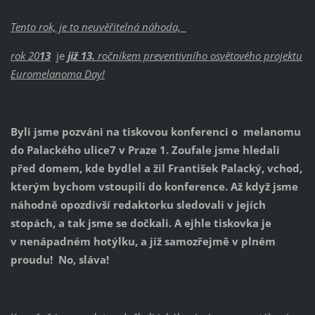
Tento rok, je to neuvěřitelná náhoda,
rok 20
13
je
již 13.
ročníkem preventivního osvětového projektu
Euromelanoma Day!
Byli jsme pozváni na tiskovou konferenci o melanomu
do Palackého ulice7 v Praze 1. Zoufale jsme hledali
před domem, kde bydlel a žil František Palacký, vchod,
kterým bychom vstoupili do konference. Až když jsme
náhodně opozdivší redaktorku sledovali v jejích
stopách, a tak jsme se dočkali. A ejhle tiskovka je
v nenápadném hotýlku, a již samozřejmě v plném
proudu! No, sláva!