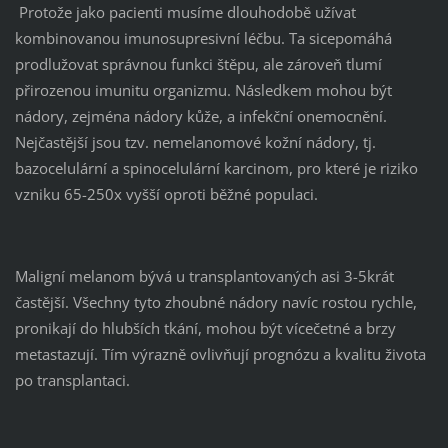
Protože jako pacienti musíme dlouhodobě užívat
kombinovanou imunosupresivní léčbu. Ta sicepomáhá
prodlužovat správnou funkci štěpu, ale zároveň tlumí
přirozenou imunitu organizmu. Následkem mohou být
nádory, zejména nádory kůže, a infekční onemocnění.
Nejčastější jsou tzv. nemelanomové kožní nádory, tj.
bazocelulární a spinocelulární karcinom, pro které je riziko
vzniku 65-250x vyšší oproti běžné populaci.
Maligní melanom bývá u transplantovaných asi 3-5krát
častější. Všechny tyto zhoubné nádory navíc rostou rychle,
pronikají do hlubších tkání, mohou být vícečetné a brzy
metastazují. Tím výrazně ovlivňují prognózu a kvalitu života
po transplantaci.