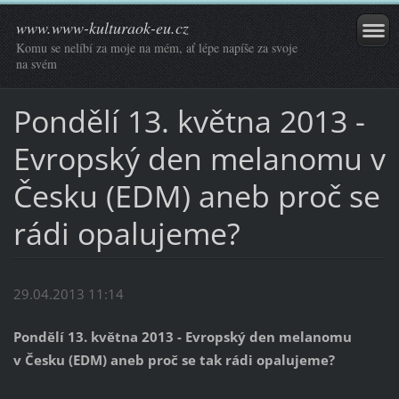
www.www-kulturaok-eu.cz
Komu se nelíbí za moje na mém, ať lépe napíše za svoje
na svém
Pondělí 13. května 2013 -
Evropský den melanomu v
Česku (EDM) aneb proč se
rádi opalujeme?
29.04.2013 11:14
Pondělí 13. května 2013 - Evropský den melanomu
v Česku (EDM) aneb proč se tak rádi opalujeme?