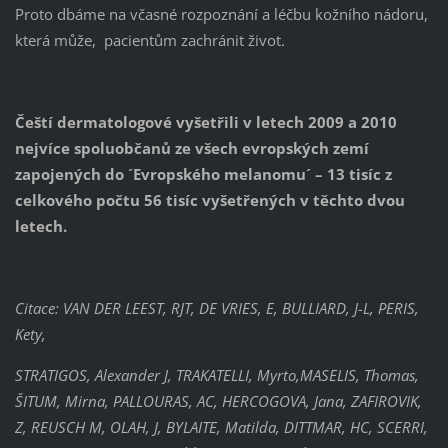
Proto dbáme na včasné rozpoznání a léčbu kožního nádoru,
která může, pacientům zachránit život.
Čeští dermatologové vyšetřili v letech 2009 a 2010
nejvíce spoluobčanů ze všech evropských zemí
zapojených do ´Evropského melanomu´ – 13 tisíc z
celkového počtu 56 tisíc vyšetřených v těchto dvou
letech.
Citace: VAN DER LEEST, RJT, DE VRIES, E, BULLIARD, J-L, PERIS,
Kety,
STRATIGOS, Alexander J, TRAKATELLI, Myrto,MASELIS, Thomas,
ŠITUM, Mirna, PALLOURAS, AC, HERCOGOVA, Jana, ZAFIROVIK,
Z, REUSCH M, OLAH, J, BYLAITE, Matilda, DITTMAR, HC, SCERRI,