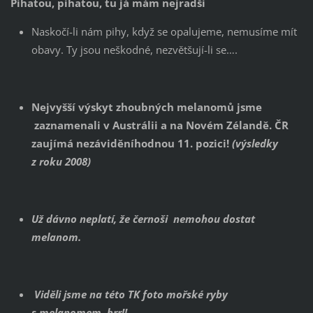
Pihatou, pihatou, tu já mám nejradši
Naskočí-li nám pihy, když se opalujeme, nemusíme mít
obavy. Ty jsou neškodné, nezvětšují-li se….
Nejvyšší výskyt zhoubných melanomů jsme
zaznamenali v Austrálii a na Novém Zélandě. ČR
zaujímá nezáviděníhodnou 11. pozici!
(výsledky
z roku 2008)
Už dávno neplatí, že černoši nemohou dostat
melanom.
Viděli jsme na této TK foto mořské ryby
s melanomem..brr!!