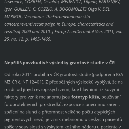
Lawrence, CORREIA, Osvaldo, MEDENICA, Liljana, BARTENJEV,
Igor, GUILLEN, C, COZZIO, A, BOGOMOLETS Olga V, DEL
MARMOL, Veronique. TheEuromelanoma skin
cancerpreventivecampaign in Europe: characteristics and
resultsof 2009 and 2010. J Europ AcadDermatol Ven, 2011, vol.
25, no. 12, p. 1455-1465.
Nepříliš povzbudivé výsledky grantové studie v ČR
Od roku 2011 probíhá v ČR grantová studie (podpořená IGA
MZ ČR č. NT 12401). Z předběžných výsledků vyplývá, že na
rozdíl od jiných evropských zemí, kde hlavními rizikovými
faktory pro vznik melanomu jsou
fototyp kůže
, používání
fotoprotektivních prostředků, expozice slunečnímu záření,
spálení na slunci a přítomnost velkého počtu atypických
pigmentových névů, je vznik melanomu u českých pacientů
spíše v souvislosti s výskytem kožního nádoru u pacienta v