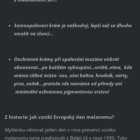
Samoopalovací krém je neškodný, lepší než se dlouho
smažit na slunci…
Oochranné krémy při opalování musíme víckrát
obnovovat…po každém vykoupání…určitě..víme, kde
máme citlivá místa- nos, ušní boltce, hrudník, nárty,
prsa, zadek…protože zde nemáme od přírody ani
minimální ochrannou pigmentovou vrstvu!
Z historie: jak vznikl Evropský den melanomu?
Myšlenku věnovat jeden den v roce prevenci vzniku
melanomu jsme zrealizovali v Belgii již v roce 1999. Tuto