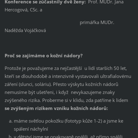
Konference se zúčastnily dvě ženy:
Prof. MUDr. Jana
Hercogová, CSc. a
primářka MUDr.
Naděžda Vojáčková
Proč se zajímáme o kožní nádory?
Protože je považujeme za nejčastější u lidí starších 50 let,
kteří se dlouhodobě a intenzivně vystavovali ultrafialovému
záření (slunci, soláriu). Přesto výskytu kožních nádorů
nemusíme být ušetřeni, i když nevykazujeme znaky
zvýšeného rizika. Proberme si v klidu, zda patříme k lidem
se zvýšeným rizikem vzniku kožních nádorů:
máme světlou pokožku (fototyp kůže 1-2) a jsme ke
spálení náchylní
v dětství jsme se opakovaně opálili, až přímo spálili