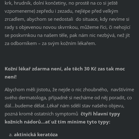
krk, hrudník, dolní končetiny, no prostě na co si ještě
vzpomeneme) zepředu i zezadu, nejlépe před velkým
zrcadlem, abychom se nedostali do situace, kdy nevíme si
rady s objevenou novou skvrnkou, můžeme říci, či nehojící
se poskvrnkou na našem těle, pak nám nic nezbývá, než jít
za odborníkem – za svým kožním lékařem.
Kožní lékař zdarma není, ale těch 30 Kč zas tak moc
není!
Abychom měli jistotu, že nejde o nic zhoubného, navštívíme
svého dermatologa, případně si necháme od něj poradit, co
dál…budeme dělat..Lékař nám sdělí stav našeho objevu,
pozná kromě ostatních symptomů
čtyři hlavní typy
kožních nádorů…ať už tím míníme tyto typy:
aktinická keratóza