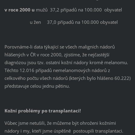
v roce 2000 u
mužů 37,2 případů na 100.000 obyvatel
u žen 37,0 případů na 100.000 obyvatel
Porovnáme-li data týkající se všech maligních nádorů
hlášených v ČR v roce 2000, zjistíme, že nejčastější
diagnózou jsou tzv. ostatní kožní nádory kromě melanomu.
Těchto 12.016 případů nemelanomových nádorů z
celkového počtu všech nádorů (kterých bylo hlášeno 60.222)
představuje celou jednu pětinu.
Kožní problémy po transplantaci!
Vůbec jsme netušili, že můžeme být ohroženi kožními
nádory i my, kteří jsme úspěšně postoupili transplantaci.