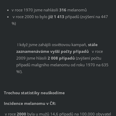
v roce 1970 jsme nahlásili
316
melanomů
v roce 2000 to bylo
již 1 413
případů (zvýšení na 447
%)
I když jsme zahájili osvětovou kampaň,
stále
zaznamenáváme vyšší počty případů
v roce
2009 jsme hlásili
2 008 případů
(zvýšení počtu
případů maligního melanomu od roku 1970 na 635
%!).
Trochou statistiky neuškodíme
Incidence melanomu v ČR:
v roce
2000
byla u mužů 14,6 případů na 100.000 obyvatel