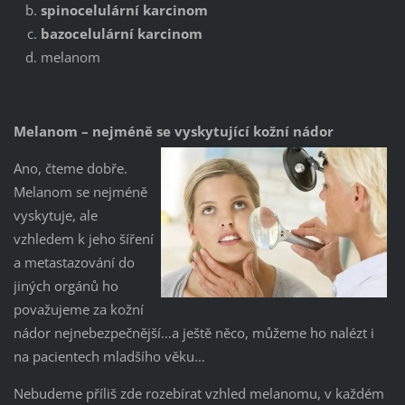
spinocelulární karcinom
bazocelulární karcinom
melanom
Melanom – nejméně se vyskytující kožní nádor
Ano, čteme dobře.
Melanom se nejméně
vyskytuje, ale
vzhledem k jeho šíření
a metastazování do
jiných orgánů ho
považujeme za kožní
nádor nejnebezpečnější…a ještě něco, můžeme ho nalézt i
na pacientech mladšího věku…
Nebudeme příliš zde rozebírat vzhled melanomu, v každém