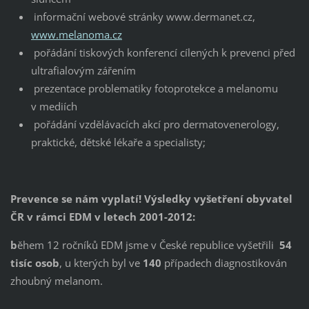
informační webové stránky www.dermanet.cz,
www.melanoma.cz
pořádání tiskových konferencí cílených k prevenci před
ultrafialovým zářením
prezentace problematiky fotoprotekce a melanomu
v mediích
pořádání vzdělávacích akcí pro dermatovenerology,
praktické, dětské lékaře a specialisty;
Prevence se nám vyplatí! Výsledky vyšetření obyvatel
ČR v rámci EDM v letech 2001-2012:
b
ěhem 12 ročníků EDM jsme v České republice vyšetřili
54
tisíc osob
, u kterých byl ve
140
případech diagnostikován
zhoubný melanom.