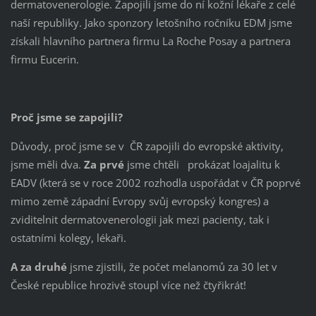
dermatovenerologie. Zapojili jsme do ní kožní lékaře z celé
naší republiky. Jako sponzory letošního ročníku EDM jsme
získali hlavního partnera firmu La Roche Posay a partnera
firmu Eucerin.
Proč jsme se zapojili?
Důvody, proč jsme se v ČR zapojili do evropské aktivity,
jsme měli dva.
Za prvé
jsme chtěli prokázat loajalitu k
EADV (která se v roce 2002 rozhodla uspořádat v ČR poprvé
mimo země západní Evropy svůj evropský kongres) a
zviditelnit dermatovenerologii jak mezi pacienty, tak i
ostatními kolegy, lékaři.
A za druhé
jsme zjistili, že počet melanomů za 30 let v
České republice hrozivě stoupl více než čtyřikrát!