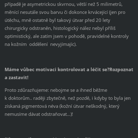
případě je asymetrickou skvrnou, větší než 5 milimetrů,
měnící nesutále svou barvu či dokonce krvácející (jen pro
útěchu, mně ostatně byl takový útvar před 20 lety
chirurgicky odstraněn, histologický nález nebyl příliš
optimistický, ale zatím jsem v pohodě, pravidelné kontroly
na kožním oddělení nevyjímajíc).
Máme vůbec motivaci kontrolovat a léčit se?Rozpoznat
a zastavit!
Proto zdůrazňujeme: nebojme se a ihned běžme
k doktorům.. raději zbytečně, než pozdě, i kdyby to byla jen
získaná pigmentová néva (kožní útvar neškodný, který
nemusíme dávat odstraňovat…)!