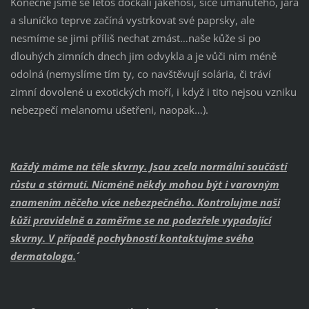
Konečně jsme se letos dočkali jakéhosi, sice umanutého, jara
a sluníčko teprve začíná vystrkovat své paprsky, ale
nesmíme se jimi příliš nechat zmást…naše kůže si po
dlouhých zimních dnech jim odvykla a je vůči nim méně
odolná (nemyslíme tím ty, co navštěvují solária, či tráví
zimní dovolené u exotických moří, i když i tito nejsou vzniku
nebezpečí melanomu ušetřeni, naopak…).
´Každý máme na těle skvrny. Jsou zcela normální součástí
růstu a stárnutí. Nicméně někdy mohou být i varovným
znamením něčeho více nebezpečného. Kontrolujme naši
kůži pravidelně a zaměřme se na podezřele vypadající
skvrny. V případě pochybností kontaktujme svého
dermatologa.´