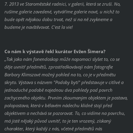
7. 2013 ve Staroměstské radnici, v galerii, která se zruší. No,
rušíme galerie zavedené, vytváříme galerie nové, u nichž to
bude opět nějakou dobu trvat, než si na ně zvykneme a
budeme je navštěvovat. C'est la vie!
Co nám k výstavě řekl kurátor Evžen Šimera?
„Tak jako nám fonendoskop může napomoci slyšet to, co se
děje uvnitř předmětů, zprostředkovávají nám fotografie
Barbory Klimszové možný pohled na to, co je v předmětu
skryto. Výstava s názvem "Podoby bytí" představuje v citlivé a
jednoduché podobě najednou dva pohledy pod povrch
zachyceného objektu. Prvním zkoumaným objektem je postava,
polopostava, která v bělavém nádechu klidně stojí před
objektivem a nechává se pozorovat. To, co vidíme na povrchu,
má jistě nějaký původ uvnitř, to je ten vrozený, získaný
charakter, který každý z nás, včetně předmětů nás