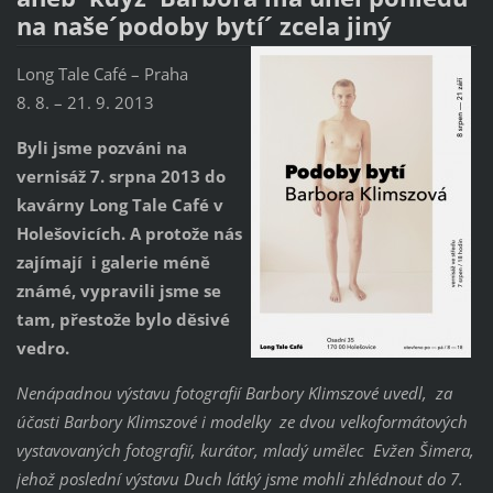
na naše´podoby bytí´ zcela jiný
Long Tale Café – Praha
8. 8. – 21. 9. 2013
Byli jsme pozváni na
vernisáž 7. srpna 2013 do
kavárny Long Tale Café v
Holešovicích. A protože nás
zajímají i galerie méně
známé, vypravili jsme se
tam, přestože bylo děsivé
vedro.
Nenápadnou výstavu fotografií Barbory Klimszové uvedl, za
účasti Barbory Klimszové i modelky ze dvou velkoformátových
vystavovaných fotografií, kurátor, mladý umělec Evžen Šimera,
jehož poslední výstavu ´Duch látky´ jsme mohli zhlédnout do 7.