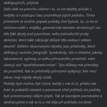
obklopujících, přijímá.
Dále však na povrchu vidíme i to, co na objekty působí z
vnějšku a v postupu času pozměňuje jejich podobu. Tímto
příměrem se snažím popsat podoby živé bytosti, to, co na ní
můžeme vidět z vnějšku, geometrické tetování ohraničující na
těle fakt skrytý pod povrchem, nebo jednoduché prvky
oblečení, které také zakrývají oblasti těla vedoucí někam
dovnitř. Dalšími zkoumanými objekty jsou předměty, které
obklopují autorku fotografií. Symbolicky, tiše a chladně, jakoby
laboratorně, vyjmuty ze svého přirozeného prostředí, nám
ukazují svá "opotřebovaná místa". Tyto důkazy nás přenášejí
do prostředí, kde se předměty přirozeně vyskytují, kde mezi
sebou mají nějaký skrytý vztah.
Podoby bytí mohou být různé, každý z nás to ví, přesto nás
baví se pokaždé zastavit a pozorovat úhel pohledu na podoby
bytí prezentovaný někým jiným. Tak se navzájem poznáváme a
obohacujeme a tak se to u mě děje při pohledu na tento