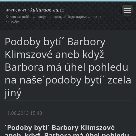
www.www-kulturaok-eu.cz
Komu se nelíbí za moje na mém, ať lépe napíše za svoje
na svém
Podoby bytí´ Barbory
Klimszové aneb když
Barbora má úhel pohledu
na naše´podoby bytí´ zcela
jiný
11.08.2013 15:43
´Podoby bytí´ Barbory Klimszové
aneb když Barbora má úhel pohledu