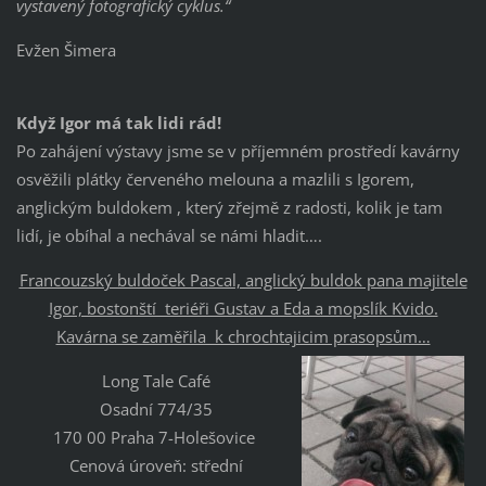
vystavený fotografický cyklus.“
Evžen Šimera
Když Igor má tak lidi rád!
Po zahájení výstavy jsme se v příjemném prostředí kavárny
osvěžili plátky červeného melouna a mazlili s Igorem,
anglickým buldokem , který zřejmě z radosti, kolik je tam
lidí, je obíhal a nechával se námi hladit….
Francouzský buldoček Pascal, anglický buldok pana majitele
Igor, bostonští teriéři Gustav a Eda a mopslík Kvido.
Kavárna se zaměřila k chrochtajicim prasopsům…
Long Tale Café
Osadní 774/35
170 00 Praha 7-Holešovice ‎
Cenová úroveň: střední