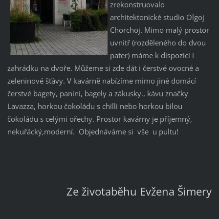
zrekonstruovalo
architektonické studio Olgoj
Chorchoj. Mimo malý prostor
uvnitř (rozděleného do dvou
pater) máme k dispozici i
zahrádku na dvoře. Můžeme si zde dát i čerstvé ovocné a
zeleninové šťávy. V kavárně nabízíme mimo jiné domácí
čerstvé bagety, panini, bagely a zákusky., kávu značky
Lavazza, horkou čokoládu s chilli nebo horkou bílou
čokoládu s celými ořechy. Prostor kavárny je příjemný,
nekuřácký,moderní. Objednáváme si vše u pultu!
Ze životaběhu Evžena Šimery