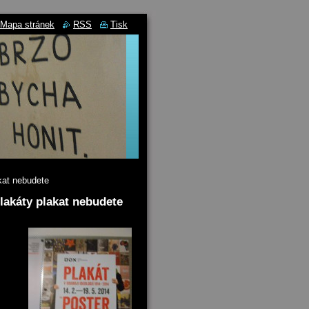
Mapa stránek
RSS
Tisk
akat nebudete
plakáty plakat nebudete