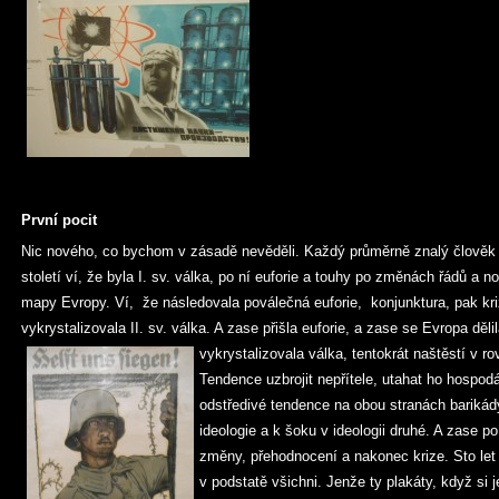
První pocit
Nic nového, co bychom v zásadě nevěděli. Každý průměrně znalý člověk or
století ví, že byla I. sv. válka, po ní euforie a touhy po změnách řádů a 
mapy Evropy. Ví, že následovala poválečná euforie, konjunktura, pak kri
vykrystalizovala II. sv. válka. A zase přišla euforie, a zase se Evropa děli
vykrystalizovala válka, tentokrát naštěstí v r
Tendence uzbrojit nepřítele, utahat ho hospod
odstředivé tendence na obou stranách barikád
ideologie a k šoku v ideologii druhé. A zase po
změny, přehodnocení a nakonec krize. Sto let
v podstatě všichni. Jenže ty plakáty, když si