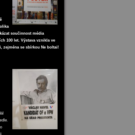
ě
olika
ukázat součinnost média
h 100 let. Výstava vznikla ve
, zejména se sbírkou Ne boltai!
ál
edle.
ro
i