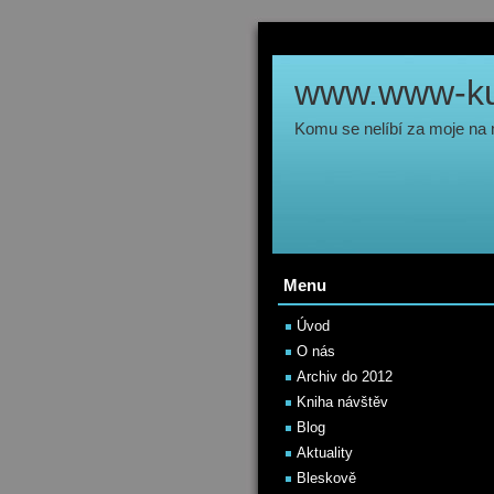
www.www-kul
Komu se nelíbí za moje na
Menu
Úvod
O nás
Archiv do 2012
Kniha návštěv
Blog
Aktuality
Bleskově