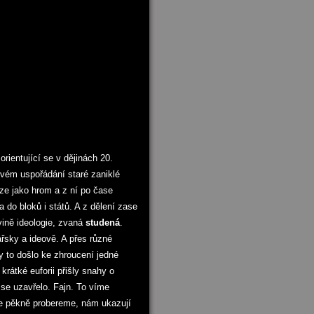
ientující se v dějinách 20.
novém uspořádání staré zaniklé
ze jako hrom a z ní po čase
la do bloků i států. A z dělení zase
ovině ideologie, zvaná
studená
.
ářsky a ideově. A přes různé
y to došlo ke zhroucení jedné
 krátké euforii přišly snahy o
 se uzavřelo. Fajn. To víme
 je pěkně probereme, nám ukazují