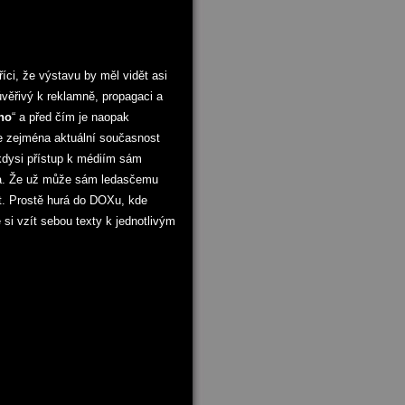
íci, že výstavu by měl vidět asi
ěřivý k reklamně, propagaci a
no
“ a před čím je naopak
je zejména aktuální současnost
kdysi přístup k médiím sám
dla. Že už může sám ledasčemu
it. Prostě hurá do DOXu, kde
si vzít sebou texty k jednotlivým