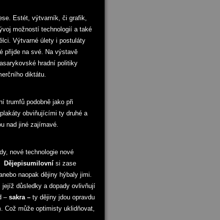
e. Estét, výtvarník, či grafik,
vývoj možností technologií a také
ci. Výtvarné úlety i postuláty
ké přijde na své. Na výstavě
asarykovské hradní politiky
erčního diktátu.
í trumfů podobně jako při
plakáty obviňujícími ty druhé a
u nad jiné zajímavé.
ndy, nové technologie nové
í.
Dějepisumilovní
si zase
anebo naopak dějiny hýbaly jimi.
 jejíž důsledky a dopady ovlivňují
d –
sakra –
ty dějiny jdou opravdu
. Což může optimisty uklidňovat,