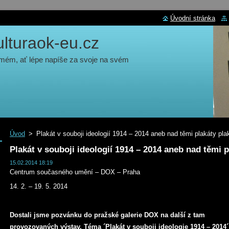
Úvodní stránka
turaok-eu.cz
 mém, ať lépe napíše za svoje na svém
Úvod
>
Plakát v souboji ideologií 1914 – 2014 aneb nad těmi plakáty pl
Plakát v souboji ideologií 1914 – 2014 aneb nad těmi 
15.02.2014 18:19
Centrum současného umění – DOX – Praha
14. 2. – 19. 5. 2014
Dostali jsme pozvánku do pražské galerie DOX na další z tam
provozovaných výstav. Téma ´Plakát v souboji ideologie 1914 – 2014´