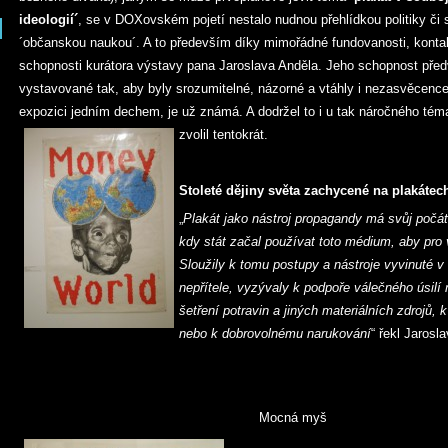
ideologií´
, se v DOXovském pojetí nestalo nudnou přehlídkou politiky či
´občanskou naukou´. A to především díky mimořádné fundovanosti, kontak
schopnosti kurátora výstavy pana Jaroslava Anděla. Jeho schopnost před
vystavované tak, aby byly srozumitelné, názorné a vtáhly i nezasvěcence 
expozici jedním dechem, je už známá. A dodržel to i u tak náročného téma
zvolil tentokrát.
Stoleté dějiny světa zachycené na plakátec
„
Plakát jako nástroj propagandy má svůj počát
kdy stát začal používat toto médium, aby pro 
Sloužily k tomu postupy a nástroje vyvinuté v
nepřítele, vyzývaly k podpoře válečného úsilí
šetření potravin a jiných materiálních zdrojů, k
nebo k dobrovolnému narukování
“ řekl Jarosl
Mocná myš