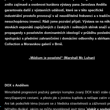
znělo zajímavě a osobnost kurátora výstavy pana Jaroslava Anděla
garantovala další z výstavních událostí, které se v této specifické
industriální prostoře provozují v až neuvěřitelné frekvenci a s tradičn
nesuchopárnou invencí. Rádi jsme pozvání přijali. Výstava se na něk
stovkách exponátů zapůjčených z českých i světových sbírek snaží 
propagandy s poselstvím dominantních ideologií v průběhu posledníc
spolupráci s předními zahraničními i domácími odborníky a sbírkami
Collection a Moravskou galerií v Brně.
„Médium je poselství“ (Marshall Mc Luhan)
DOX s Andělem
Mimořádně progresivní pražský galerijní komplex zvaný DOX kráčí stále d
nevyšlapanými cestami, a přesto jde s jistotou kupředu a nešlape zatím v
Ani tak podezřelé téma (rozumi se z hlediska stravitelnosti a záživnosti p
běžného diváka), jakým se může prvoplánově jevit téma
´plakát v souboj