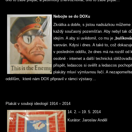
Nebojte se do DOXu
Zkrátka a dobře, s jistou nadsázkou můžeme ř
každý současný pozemšťan. Aby nebyl tak dův
idejím. A aby si uvědomil, co mu je „
bulíková
varován. Kdysi i dnes. A také to, což dokazu
v posledním oddílu, že dnes má na rozdíl od 
osobně - internet a další technická sbližova
přispět, ledascos si ověřit a ledascos pochop
plakáty mluví výmluvnou řečí. A nezapomeňte 
oddílům, které nám DOX připravil v rámci výstavy…
Plakát v souboji ideologií 1914 – 2014
14. 2. – 19. 5. 2014
Kurátor: Jaroslav Anděl