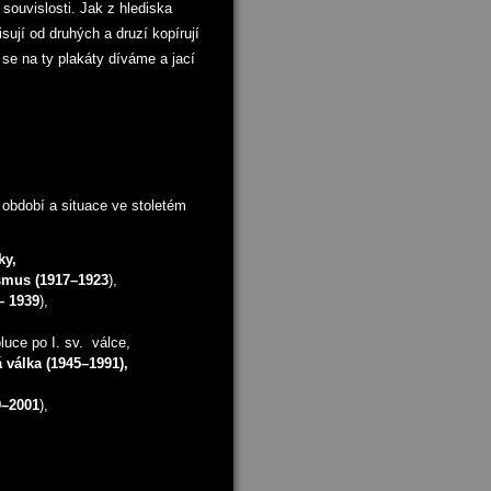
souvislosti. Jak z hlediska
isují od druhých a druzí kopírují
 se na ty plakáty díváme a jací
 období a situace ve stoletém
ky,
smus (1917–1923
),
– 1939
),
luce po I. sv. válce,
 válka (1945–1991),
9–2001
),