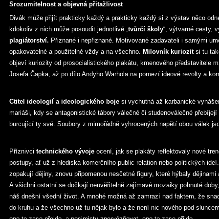
Srozumitelnost a objevná přitažlivost
Divák může přijít prakticky každý a prakticky každý si z výstav něco odnes
kdokoliv z nich může posoudit jednotlivé „
tvůrčí školy
“, výtvarné cesty, 
plagiátorství.
Přiznané i nepřiznané. Motivované zadavateli i samými uměl
opakovatelné a použitelné vždy a na všechno.
Milovník kuriozit
si tu ta
objeví kuriozity od prosocialistického plakátu, kmenového představitele m
Josefa Čapka, až po dílo Andyho Warhola na pomezí ideové revolty a kom
Ctitel ideologií a ideologického boje
si vychutná až karbanické vynášen
mariáši, kdy se antagonistické tábory válečné či studenoválečné přebíjejí 
burcující ty své. Soubory z mimořádně vyhrocených napětí obou válek jso
Příznivci
technického vývoje
ocení, jak se plakáty reflektovaly nové tre
postupy, ať už z hlediska komerčního public relation nebo politických ide
zopakují dějiny, znovu připomenou nesčetné figury, které hýbaly dějinami 
A všichni ostatní se dočkají neuvěřitelně zajímavé mozaiky pohnuté doby,
náš dnešní všední život. A mnohé možná až zamrazí nad faktem, že sna
do kruhu a že všechno už tu nějak bylo a že není nic nového pod sluncem
ono to zase přejde, a pesimisty znervózňovat, ono to zase přijde…