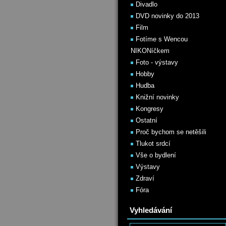
Divadlo
DVD novinky do 2013
Film
Fotíme s Wencou
NIKONíčkem
Foto - výstavy
Hobby
Hudba
Knižní novinky
Kongresy
Ostatní
Proč bychom se netěšili
Tlukot srdcí
Vše o bydlení
Výstavy
Zdraví
Fóra
Vyhledávání