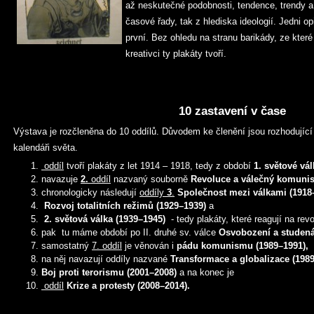
až neskutečné podobnosti, tendence, trendy a 
časové řady, tak z hlediska ideologií. Jedni op
první. Bez ohledu na stranu barikády, ze které
kreativci ty plakáty tvoří.
10 zastavení v čase
Výstava je rozčleněna do 10 oddílů. Důvodem ke členění jsou rozhodující
kalendáři světa.
oddíl
tvoří plakáty z let 1914 – 1918, tedy z období
1. světové vál
navazuje
2.
oddíl
nazvaný souborně
Revoluce a válečný komuni
chronologicky následují
oddíly
3
.
Společnost mezi válkami (1918
Rozvoj totalitních režimů (1929–1939)
a
2. světová válka (1939–1945)
- tedy plakáty, které reagují na revo
pak tu máme období po II. druhé sv. válce
Osvobození a studená
samostatný
7. oddíl
je věnován i
pádu komunismu (1989–1991),
na něj navazují oddíly nazvané
Transformace a globalizace (198
Boj proti terorismu (2001–2008)
a na konec je
oddíl
Krize a protesty (2008–2014).