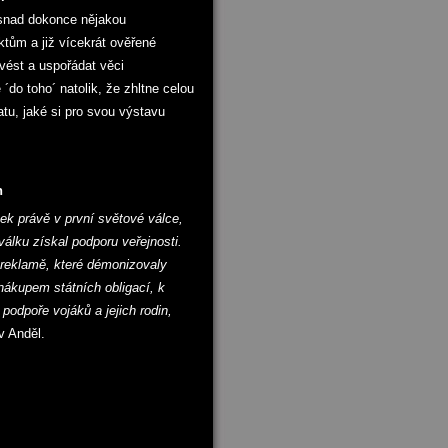
 snad dokonce nějakou
tům a již vícekrát ověřené
vést a uspořádat věci
´do toho´ natolik, že zhltne celou
tu, jaké si pro svou výstavu
h
ek právě v první světové válce,
válku získal podporu veřejnosti.
 reklamě, které démonizovaly
 nákupem státních obligací, k
 podpoře vojáků a jejich rodin,
av Anděl.