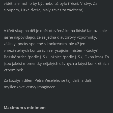
vidět, ale mohlo by být nebo už bylo (Těsní, Vrstvy, Za
sloupem, Úzké dveře, Malý závěs za závěsem).
A třetí skupina děl je opět otevřená kniha lidské fantazii, ale
jasně napovídající, že se jedná o autorovy vzpomínky,
zážitky, pocity spojené s konkrétním, ale už jen
v nezřetelných konturách se rýsujícím místem (Kuchyň
Božské srdce /podle J. Š./ Ložnice /podle J. Š./, Okna lesa). To
jsou jakési momentky nějakých dávných a kdysi konkrétních
vzpomínek.
Za každým dílem Petra Veselého se tají další a další
myšlenkové vrstvy imaginace.
Maximum s minimem