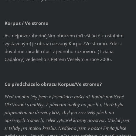
Korpus / Ve stromu
Asi nejpozoruhodnějším obrazem (při vší úctě k ostatním
vystaveným) je obraz nazvaný Korpus/Ve stromu. Zde si
dovolíme zařadit citaci z jednoho rozhovoru (Tiziana
Cadalory) vedeného s Petrem Veselým v roce 2006.
Co předcházelo obrazu Korpus/Ve stromu?
Před mnoha lety jsem v Jeseníkách našel už hodně poničené
Ukřižování s anděly. Z původní malby na plechu, která byla
připevněna na dřevěný kříž, zbyl jen zrezivělý plech na
opršených trámech, celek vytvářel krásný novotvar. Udělal jsem
si tehdy jen malou kresbu. Nedávno jsem v básni Emila Juliše