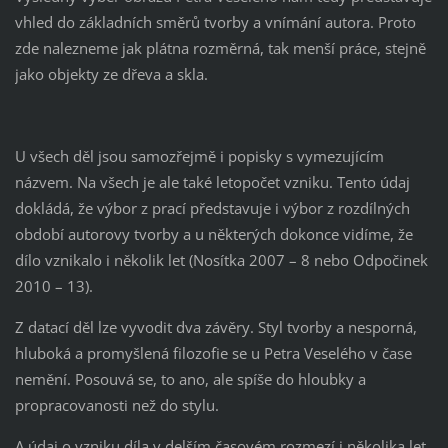
vhled do základních směrů tvorby a vnímání autora. Proto
zde nalezneme jak plátna rozměrná, tak menší práce, stejně
jako objekty ze dřeva a skla.
U všech děl jsou samozřejmě i popisky s vymezujícím
názvem. Na všech je ale také letopočet vzniku. Tento údaj
dokládá, že výbor z prací představuje i výbor z rozdílných
období autorovy tvorby a u některých dokonce vidíme, že
dílo vznikalo i několik let (Nosítka 2007 – 8 nebo Odpočinek
2010 – 13).
Z datací děl lze vyvodit dva závěry. Styl tvorby a nesporná,
hluboká a promyšlená filozofie se u Petra Veselého v čase
nemění. Posouvá se, to ano, ale spíše do hloubky a
propracovanosti než do stylu.
A údaj o vzniku díla v delším časovém rozmezí i několika let