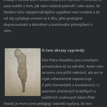
zase svědčí o tom, jak nám ostatně potvrdil i sám autor, že
hledání toho nejoptimálnějšího vyjádření není snadné a že
od něj vyžaduje vracení se k dílu, jeho postupné
dopracovávání a dotváření a kontinuální přemýšlení o
něm.
O čem obrazy vyprávějí
Díla Petra Veselého jsou mnohými
považována až za sakrální. Autor sám
se tomu sice příliš nebránil, ale ani to
nijak vehementně nepotvrzuje.
Z jeho komentářů a koneckonců i z
autorem přečtených kratičkých a
subtilních úvahových básní (Petr
Veselý je mimo jiné pedagog i básník) vyplývá, že sice