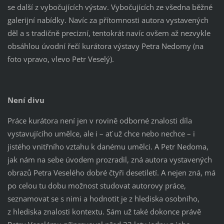
se další z vybočujících výstav. Vybočujících ze všedna běžné
galerijní nabídky. Navíc za přítomnosti autora vystavených
děl a s tradičně precizní, tentokrát navíc ovšem až nezvykle
obsáhlou úvodní řečí kurátora výstavy Petra Nedomy (na
foto vpravo, vlevo Petr Veselý).
Není divu
Práce kurátora není jen v rovině odborné znalosti díla
vystavujícího umělce, ale i – ať už chce nebo nechce – i
jistého vnitřního vztahu k danému umělci. A Petr Nedoma,
jak nám na sebe úvodem prozradil, zná autora vystavených
obrazů Petra Veselého dobré čtyři desetiletí. A nejen zná, má
po celou tu dobu možnost studovat autorovy práce,
seznamovat se s nimi a hodnotit je z hlediska osobního,
z hlediska znalosti kontextu. Sám už také dokonce právě