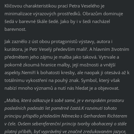
Klíčovou charakteristikou prací Petra Veselého je
minimalizace výrazových prostředků. Obrazům dominuje
šedá v barevné škále šedé. Jako by i v šedi nacházel
barevnost.
Jak zaznělo z úst obou protagonistů výstavy, autora i
kurátora, je Petr Veselý především malíř. A hlavním životním
předmětem jeho zájmu je malba jako taková. Vytrvale a
pokorně zkoumá hranice malby, její možnosti a vnější
aspekty.Nemíří k bohatosti kresby, ale naopak ji otesává až k
totálnímu vykostření na pouhý znak. Symbol, který však
nabízí mnoho významů a nutí nás hledat je a objevovat.
„Malba, která odkazuje k sobě samé, je v evropském prostoru
posledních padesáti let poměrně častá.K rozvinutí tohoto
principu přispělo především Německo s Gerhardem Richterem
v čele. Ovšem sebereferenční princip tvorby obohacený o stále
platný příběh, byť vyprávěný ve značně zredukovaném jazyce,