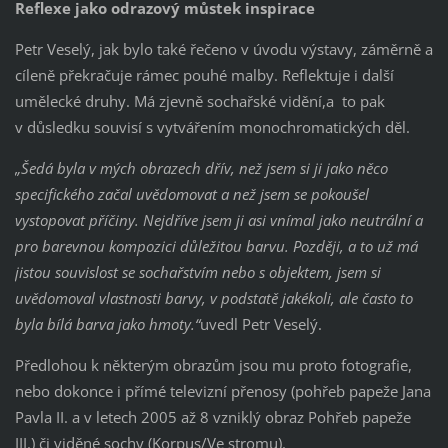
Reflexe jako odrazový můstek inspirace
Petr Veselý, jak bylo také řečeno v úvodu výstavy, záměrně a
cíleně překračuje rámec pouhé malby. Reflektuje i další
umělecké druhy. Má zjevně sochařské vidění,a to pak
v důsledku souvisí s vytvářením monochromatických děl.
„Šedá byla v mých obrazech dřív, než jsem si ji jako něco
specifického začal uvědomovat a než jsem se pokoušel
vystopovat příčiny. Nejdříve jsem ji asi vnímal jako neutrální a
pro barevnou kompozici důležitou barvu. Později, a to už má
jistou souvislost se sochařstvím nebo s objektem, jsem si
uvědomoval vlastnosti barvy, v podstatě jakékoli, ale často to
byla bílá barva jako hmoty.“
uvedl Petr Veselý.
Předlohou k některým obrazům jsou mu proto fotografie,
nebo dokonce i přímé televizní přenosy (pohřeb papeže Jana
Pavla II. a v letech 2005 až 8 vzniklý obraz Pohřeb papeže
III.) či viděné sochy (Korpus/Ve stromu).