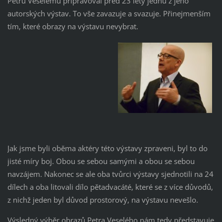
Petru Veselému připravoval před 23 lety jednu z jeho
autorských výstav. To vše zavazuje a svazuje. Přinejmenším
tím, které obrazy na výstavu nevybrat.
Jak jsme byli oběma aktéry této výstavy zpraveni, byl to do
jisté míry boj. Obou se sebou samými a obou se sebou
navzájem. Nakonec se ale oba tvůrci výstavy sjednotili na 24
dílech a oba litovali dílo pětadvacáté, které se z více důvodů,
z nichž jeden byl důvod prostorový, na výstavu nevešlo.
Výsledný výběr obrazů Petra Veselého nám tedy představuje