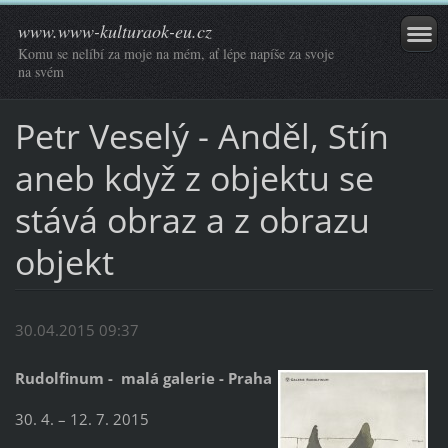
www.www-kulturaok-eu.cz
Komu se nelíbí za moje na mém, ať lépe napíše za svoje
na svém
Petr Veselý - Anděl, Stín
aneb když z objektu se
stává obraz a z obrazu
objekt
30.04.2015 09:37
Rudolfinum - malá galerie - Praha
30. 4. – 12. 7. 2015