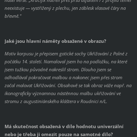
našel verše: „Krucifix natřeli přes prsa asfaltem / z profilu téměř
neexistuje — vystřižený z plechu, jen záblesk vlasové čáry na
břevně."
Jaké jsou hlavní náměty obsažené v obrazu?
Motiv korpusu je přepisem gotické sochy Ukřižování z Polné z
počátku 14. století. Namaloval jsem ho na podložku, na které
jsem tužkou původně nakreslil strom. Dlouho jsem se
odhodlával pokračovat malbou a nakonec jsem přes strom
začal malovat Ukřižování. Obsahově se tak obraz váže např. na
ikonograficky významnou nástěnnou malbu ukřižování ve
stromu z augustiniánského kláštera v Roudnici n/L.
Má skutečnost obsažená v díle hodnotu univerzální
nebo je třeba ji omezit pouze na samotné dílo?