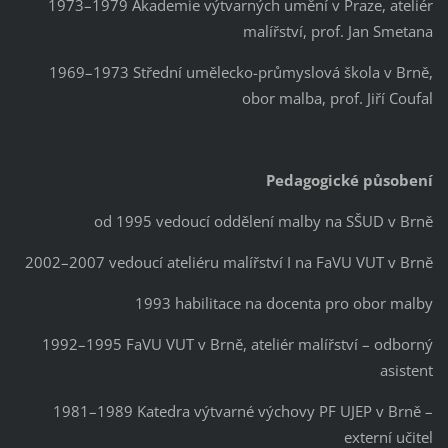
1973–1979 Akademie výtvarných umění v Praze, ateliér
malířství, prof. Jan Smetana
1969–1973 Střední umělecko-průmyslová škola v Brně,
obor malba, prof. Jiří Coufal
Pedagogické působení
od 1995 vedoucí oddělení malby na SŠUD v Brně
2002–2007 vedoucí ateliéru malířství I na FaVU VUT v Brně
1993 habilitace na docenta pro obor malby
1992–1995 FaVU VUT v Brně, ateliér malířství – odborný
asistent
1981–1989 Katedra výtvarné výchovy PF UJEP v Brně –
externí učitel