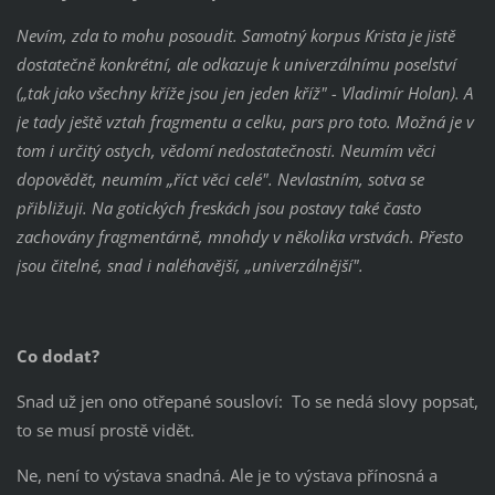
Nevím, zda to mohu posoudit. Samotný korpus Krista je jistě
dostatečně konkrétní, ale odkazuje k univerzálnímu poselství
(„tak jako všechny kříže jsou jen jeden kříž" - Vladimír Holan). A
je tady ještě vztah fragmentu a celku, pars pro toto. Možná je v
tom i určitý ostych, vědomí nedostatečnosti. Neumím věci
dopovědět, neumím „říct věci celé". Nevlastním, sotva se
přibližuji. Na gotických freskách jsou postavy také často
zachovány fragmentárně, mnohdy v několika vrstvách. Přesto
jsou čitelné, snad i naléhavější, „univerzálnější".
Co dodat?
Snad už jen ono otřepané sousloví: To se nedá slovy popsat,
to se musí prostě vidět.
Ne, není to výstava snadná. Ale je to výstava přínosná a