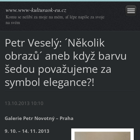
www.www-kulturaok-eu.cz
Komu se nelíbí za moje na mém, ať lépe napíše za svoje
na svém
Petr Veselý: ´Několik
obrazů´ aneb když barvu
šedou považujeme za
symbol elegance?!
13.10.2013 10:10
Galerie Petr Novotný – Praha
9. 10. – 14. 11. 2013