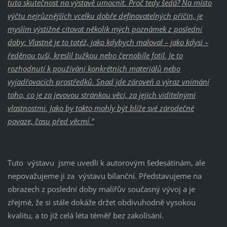
tuto skutečnost na výstavě umocnit. Proč tedy šedá? Na místo
výčtu nejrůznějších vcelku dobře definovatelných příčin, je
myslím výstižné citovat několik mých poznámek z poslední
doby: Vlastně je to totéž, jako kdybych maloval – jako kdysi –
ředěnou tuší, kreslil tužkou nebo černobíle fotil. Je to
rozhodnutí k používání konkrétních materiálů nebo
vyjadřovacích prostředků. Snad jde zároveň o výraz vnímání
toho, co je za jevovou stránkou věcí, za jejich viditelnými
vlastnostmi. Jako by takto mohly být blíže své zárodečné
povaze, ´času před věcmi´.”
Tuto výstavu jsme uvedli k autorovým šedesátinám, ale
nepovažujeme ji za výstavu bilanční. Představujeme na
obrazech z poslední doby malířův současný vývoj a je
zřejmé, že si stále dokáže držet obdivuhodně vysokou
kvalitu, a to již celá léta téměř bez zakolísání.