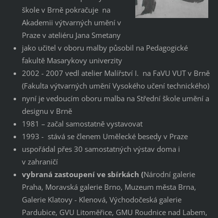
škole v Brně pokračuje na
Akademii výtvarných umění v
Praze v ateliéru Jana Smetany
jako učitel v oboru malby působil na Pedagogické
fakultě Masarykovy univerzity
2002 - 2007 vedl atelier Malířství I. na FaVU VUT v Brně
(Fakulta výtvarných umění Vysokého učení technického)
nyní je vedoucím oboru malba na Střední škole umění a
designu v Brně
1981 – začal samostatně vystavovat
1993 - stává se členem Umělecké besedy v Praze
uspořádal přes 30 samostatných výstav doma i
v zahraničí
vybraná zastoupení ve sbírkách (
Národní galerie
Praha, Moravská galerie Brno, Muzeum města Brna,
Galerie Klatovy - Klenová, Východočeská galerie
Pardubice, GVU Litoměřice, GMU Roudnice nad Labem,