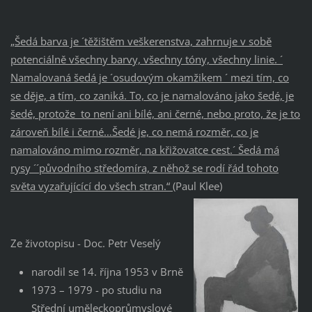
„
Šedá barva je ´těžištěm veškerenstva, zahrnuje v sobě
potenciálně všechny barvy, všechny tóny, všechny linie. ´
Namalovaná šedá je ´osudovým okamžikem ´ mezi tím, co
se děje, a tím, co zaniká. To, co je namalováno jako šedé, je
šedé, protože to není ani bílé, ani černé, nebo proto, že je to
zároveň bílé i černé…Šedé je, co nemá rozměr, co je
namalováno mimo rozměr, na křižovatce cest.´ Šedá má
rysy ´´původního středomíra, z něhož se rodí řád tohoto
světa vyzařujícící do všech stran.“
(Paul Klee)
Ze životopisu - Doc. Petr Veselý
narodil se 14. října 1953 v Brně
1973 – 1979 - po studiu na
Střední uměleckoprůmyslové