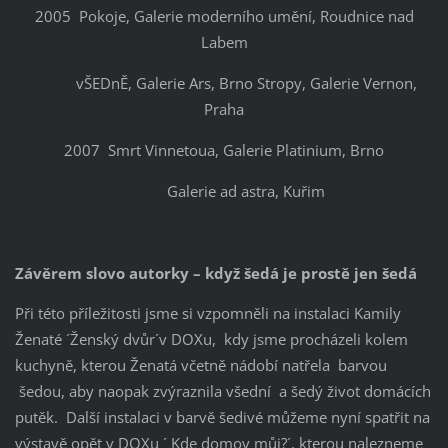
2005 Pokoje, Galerie moderního umění, Roudnice nad
Labem
vŠEDnĚ, Galerie Ars, Brno Stropy, Galerie Vernon,
Praha
2007 Smrt Vinnetoua, Galerie Platinium, Brno
Galerie ad astra, Kuřim
Závěrem slovo autorky – když šedá je prostě jen šedá
Při této příležitosti jsme si vzpomněli na instalaci Kamily
Ženaté ´Ženský dvůr´v DOXu, kdy jsme procházeli kolem
kuchyně, kterou Ženatá včetně nádobí natřela barvou
šedou, aby naopak zvýraznila všední a šedý život domácích
putěk. Další instalaci v barvě šedivé můžeme nyní spatřit na
výstavě opět v DOXu ´ Kde domov můj?´, kterou nalezneme