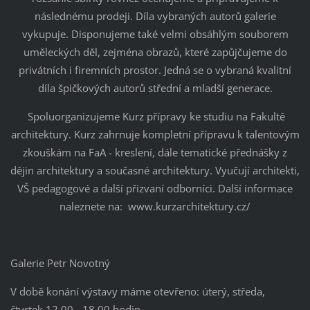
následnému prodeji. Díla vybraných autorů galerie
vykupuje. Disponujeme také velmi obsáhlým souborem
uměleckých děl, zejména obrazů, které zapůjčujeme do
privátních i firemních prostor. Jedná se o vybraná kvalitní
díla špičkových autorů střední a mladší generace.
Spoluorganizujeme Kurz přípravy ke studiu na Fakultě
architektury. Kurz zahrnuje kompletní přípravu k talentovým
zkouškám na FaA - kreslení, dále tematické přednášky z
dějin architektury a současné architektury. Vyučují architekti,
VŠ pedagogové a další přizvaní odborníci. Další informace
naleznete na: www.kurzarchitektury.cz/
Galerie Petr Novotný
V době konání výstavy máme otevřeno: úterý, středa,
čtvrtek 12.00 - 18.00 hodin