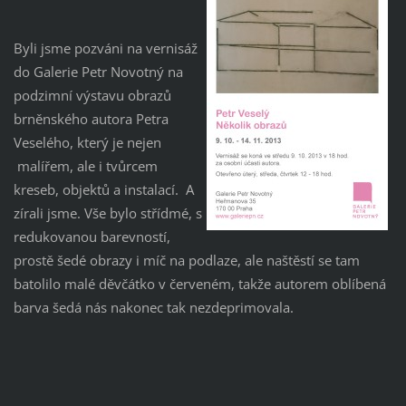
Byli jsme pozváni na vernisáž
do Galerie Petr Novotný na
podzimní výstavu obrazů
brněnského autora Petra
Veselého, který je nejen
malířem, ale i tvůrcem
kreseb, objektů a instalací. A
zírali jsme. Vše bylo střídmé, s
redukovanou barevností,
prostě šedé obrazy i míč na podlaze, ale naštěstí se tam
batolilo malé děvčátko v červeném, takže autorem oblíbená
barva šedá nás nakonec tak nezdeprimovala.