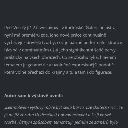
Petr Veselý již 2x vystavoval v kuřimské Galerii ad astra,
nyní má premiéru zde. Jeho nové práce kontinuálně
vycházejí z dřívější tvorby, což je patrné po formální stránce
hlavně v dominantním užití jeho signifikantní šedé barvy
prakticky na všech obrazech. Co se obsahu týká, hlavním
tématem je geometrie v uvolněné expresivnější podobě,
která volně přechází do krajiny a tu a tam i do figurace.
Autor sám k výstavě uvedl:
„
Leitmotivem výstavy může být šedá barva. Lze skutečně říci, že
je mi již zhruba tři desetiletí barvou erbovní a že ji ve své
tvorbě různým způsobem tematizuji
. Jedním ze záměrů bylo