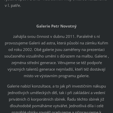
v l. patře.
Galerie Petr Novotný
zahájila svou činnost v dubnu 2011. Paralelně s ní
provozujeme Galerii ad astra, která působí na zámku Kuřim
od roku 2002. Obě galerie jsou zaměřeny na prezentaci
současného vizuálního umění s důrazem na malbu. Galerie ,
zejména střední generace. Věnujeme se též podpoře
výrazných talentů generace nejmladší, kteří též dostávají
místo ve výstavním programu galerie.
Galerie nabízí konzultace, a to jak při investičním nákupu
jednotlivých uměleckých děl, tak i při zakládání a vedení
privátních či korporátních sbírek. Řadu těchto sbírek již
dlouhodobě pomáháme vytvářet. Jednotlivá díla i celé
rozsáhlé sbírky rovněž oceňujeme a připravujeme k