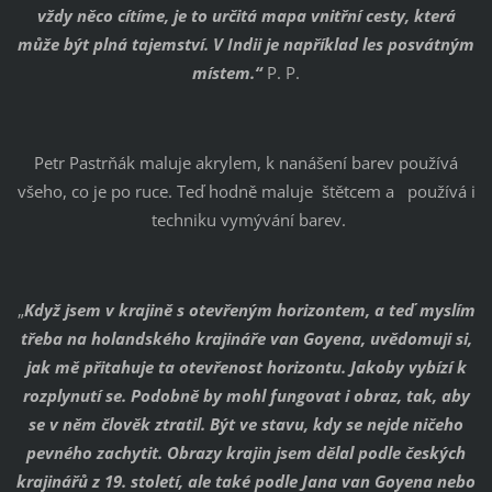
vždy něco cítíme, je to určitá mapa vnitřní cesty, která
může být plná tajemství. V Indii je například les posvátným
místem.“
P. P.
Petr Pastrňák maluje akrylem, k nanášení barev používá
všeho, co je po ruce. Teď hodně maluje štětcem a používá i
techniku vymývání barev.
„
Když jsem v krajině s otevřeným horizontem, a teď myslím
třeba na holandského krajináře van Goyena, uvědomuji si,
jak mě přitahuje ta otevřenost horizontu. Jakoby vybízí k
rozplynutí se. Podobně by mohl fungovat i obraz, tak, aby
se v něm člověk ztratil. Být ve stavu, kdy se nejde ničeho
pevného zachytit. Obrazy krajin jsem dělal podle českých
krajinářů z 19. století, ale také podle Jana van Goyena nebo