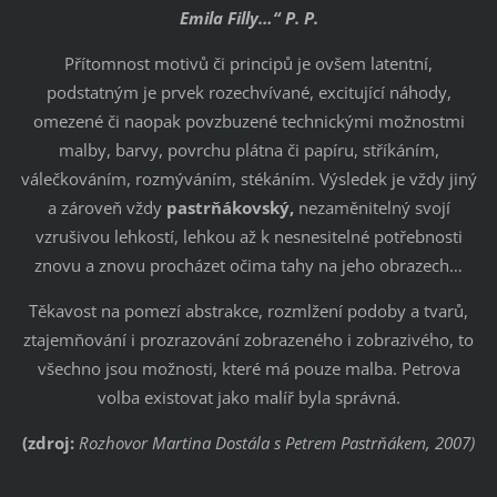
Emila Filly…“ P. P.
Přítomnost motivů či principů je ovšem latentní,
podstatným je prvek rozechvívané, excitující náhody,
omezené či naopak povzbuzené technickými možnostmi
malby, barvy, povrchu plátna či papíru, stříkáním,
válečkováním, rozmýváním, stékáním. Výsledek je vždy jiný
a zároveň vždy
pastrňákovský,
nezaměnitelný svojí
vzrušivou lehkostí, lehkou až k nesnesitelné potřebnosti
znovu a znovu procházet očima tahy na jeho obrazech…
Těkavost na pomezí abstrakce, rozmlžení podoby a tvarů,
ztajemňování i prozrazování zobrazeného i zobrazivého, to
všechno jsou možnosti, které má pouze malba. Petrova
volba existovat jako malíř byla správná.
(zdroj:
Rozhovor Martina Dostála s Petrem Pastrňákem, 2007)