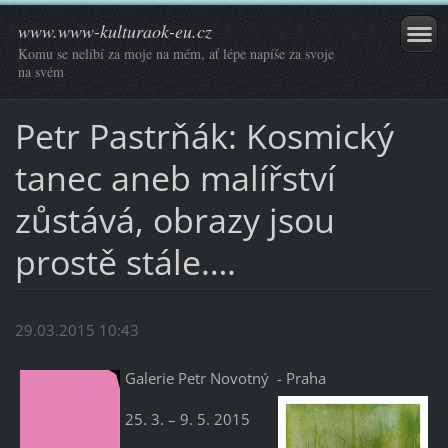
www.www-kulturaok-eu.cz
Komu se nelíbí za moje na mém, ať lépe napíše za svoje
na svém
Petr Pastrňák: Kosmický
tanec aneb malířství
zůstává, obrazy jsou
prostě stále….
29.03.2015 10:43
Galerie Petr Novotný - Praha
25. 3. – 9. 5. 2015