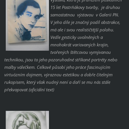
15 let Pastrňákovy tvorby, je druhou
samostatnou výstavou v Galerii PN.
V jeho díle je značný podíl abstrakce,
má ale i svou realističtější polohu.
Vedle gesticky uvolněných a
mnohokrát variovaných krajin,
tvořených štětcovou vymývanou
technikou, jsou to jeho pozoruhodné stříkané portréty nebo
malby válečkem. Celkově působí jeho práce fascinujícím
virtuózním dojmem, výraznou estetikou a dobře čitelným
rukopisem, který však nudný není a daří se mu nás stále
překvapovat (oficiální text)