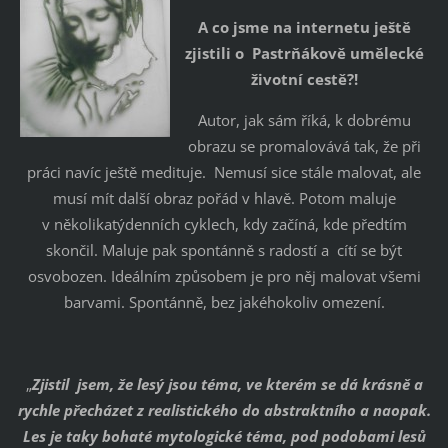
A co jsme na internetu ještě
zjistili o Pastrňákově umělecké
životní cestě?!
Autor, jak sám říká, k dobrému
obrazu se promalovává tak, že při
práci navíc ještě medituje. Nemusí sice stále malovat, ale
musí mít další obraz pořád v hlavě. Potom maluje
v několikatýdenních cyklech, kdy začíná, kde předtím
skončil. Maluje pak spontánně s radostí a cítí se být
osvobozen. Ideálním způsobem je pro něj malovat všemi
barvami. Spontánně, bez jakéhokoliv omezení.
„
Zjistil jsem, že ´lesy´ jsou téma, ve kterém se dá krásně a
rychle přecházet z realistického do abstraktního a naopak.
Les je taky bohaté mytologické téma, pod podobami lesů