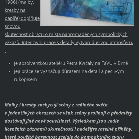
1986) (malby,
kresby na
papíře) doplňuje
snovou
skutečnost obrazu o místa nahromaděných symbolických
vzkazů. Intenzivní práce s detaily vytváří dusivou atmosféru.
je absolventkou ateliéru Petra Kvíčaly na FaVU v Brně
její práce se vyznačují důrazem na detail a pečlivým
rukopisem
Malby i kresby zachyc
ují scény z reálného světa,
v jednotlivých
obrazech se však scény prolínají a předměty
dostávají jiné nové souvislosti. Výsledkem jsou vedle
licenčních záznamů skutečnosti i nedešifrovatelné příběhy,
které použitá barevnost zceluje do kompaktního tvaru