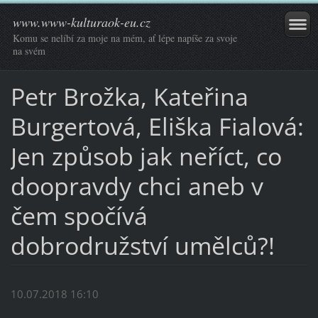
www.www-kulturaok-eu.cz
Komu se nelíbí za moje na mém, ať lépe napíše za svoje
na svém
Petr Brožka, Kateřina
Burgertová, Eliška Fialová:
Jen způsob jak neříct, co
doopravdy chci aneb v
čem spočívá
dobrodružství umělců?!
10.07.2018 16:10