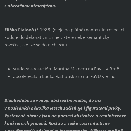
s přízračnou atmosférou.
Eliška Fialová
(* 1988) (oleje na plátně) naopak introspekci
kóduje do dekorativních her, které nelze sémanticky
rozečíst, ale lze se do nich vcítit
.
studovala v ateliéru Martina Mainera na FaVU v Brně
absolvovala u Luďka Rathouského na FaVU v Brně
Dlouhodobě se věnuje abstraktní malbě, do níž
v posledních několika letech začleňuje i figurativní prvky.
Vystavené obrazy jsou na pomezí abstrakce a r
eminiscence
konkrétních příběhů. Rostou z velké části intuitivně
s otevřeností k následným interpretacím. Některé mají až