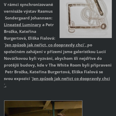
V rámci synchronizované
vernisáže výstav Rasmus
Sondergaard
Johannsen:
Lineated Luminary
a Petr
Brožka, Kateřina
Burgertová, Eliška Fialová:
´
Jen způsob jak neříct, co doopravdy chci´,
po
společném zahájení v přízemí jsme galeristkou Lucií
Nováčkovou byli vyzváni, abychom šli nejdříve do
protější budovy, kde v The White Room byli připraveni
Petr Brožka, Kateřina Burger
tová, Eliška Fialová se
svou expozicí ´
Jen způsob jak neříct co doopravdy chci
´.