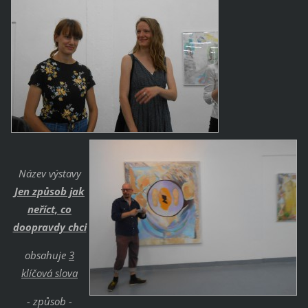
Název výstavy
Jen způsob jak
neříct, co
doopravdy chci
obsahuje
3
klíčová slova
- způsob -