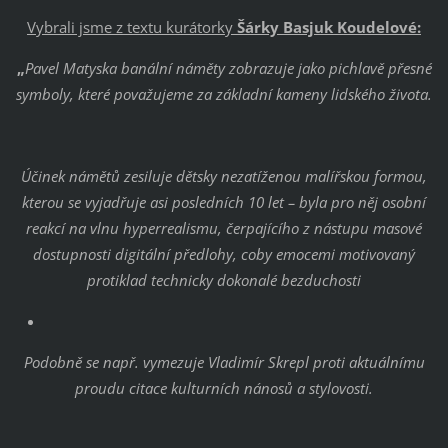
Vybrali jsme z textu kurátorky
Šárky Basjuk Koudelové:
„
Pavel Matyska banální náměty zobrazuje jako pichlavě přesné
symboly, které považujeme za základní kameny lidského života.
Účinek námětů zesiluje dětsky nezatíženou malířskou formou,
kterou se vyjadřuje asi posledních 10 let – byla pro něj osobní
reakcí na vlnu hyperrealismu, čerpajícího z nástupu masové
dostupnosti digitální předlohy, coby emocemi motivovaný
protiklad technicky dokonalé bezduchosti
Podobně se např. vymezuje Vladimír Skrepl proti aktuálnímu
proudu citace kulturních nánosů a stylovosti.