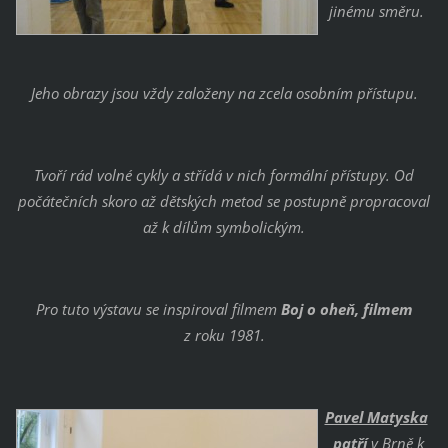
jinému směru.
Jeho obrazy jsou vždy založeny na zcela osobním přístupu.
Tvoří rád volné cykly a střídá v nich formální přístupy. Od
počátečních skoro až dětských metod se postupně propracoval
až k dílům symbolickým.
Pro tuto výstavu se inspiroval filmem
Boj o oheň, filmem
z roku 1981.
Pavel Matyska
patří
v Brně k