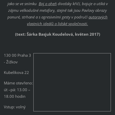
jako se ve snímku
Boj o oheň
divošsky křičí, bojuje a utíká v
zájmu velkodušné metafory, stejně tak jsou Pavlovy obrazy
ponuré, strhané a s agresivními gesty v područí
autorových
vlastních ideálů o lidské společnosti.
(text: Šárka Basjuk Koudelová, květen 2017)
130 00 Praha 3
- Žižkov
Kubelíkova 22
Máme otevřeno:
út –pá: 13.00 –
18.00 hodin
Vstup: volný