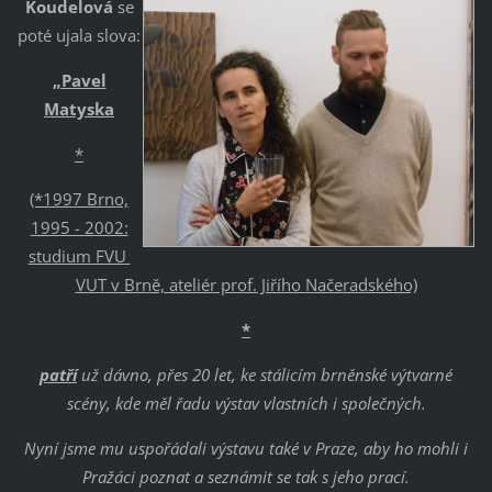
Koudelová
se
poté ujala slova:
„Pavel
Matyska
*
(*1997 Brno,
1995 - 2002:
studium FVU
VUT v Brně, ateliér prof. Jiřího Načeradského)
*
patří
už dávno, přes 20 let, ke stálicím brněnské výtvarné
scény, kde měl řadu výstav vlastních i společných.
Nyní jsme mu uspořádali výstavu také v Praze, aby ho mohli i
Pražáci poznat a seznámit se tak s jeho prací.