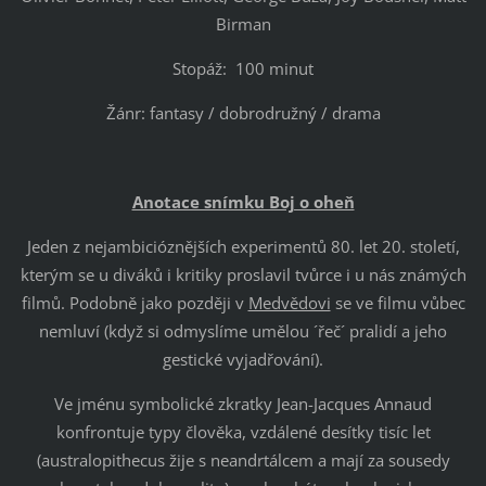
Birman
Stopáž: 100 minut
Žánr: fantasy / dobrodružný / drama
Anotace snímku Boj o oheň
Jeden z nejambicióznějších experimentů 80. let 20. století,
kterým se u diváků i kritiky proslavil tvůrce i u nás známých
filmů. Podobně jako později v
Medvědovi
se ve filmu vůbec
nemluví (když si odmyslíme umělou ´řeč´ pralidí a jeho
gestické vyjadřování).
Ve jménu symbolické zkratky Jean-Jacques Annaud
konfrontuje typy člověka, vzdálené desítky tisíc let
(australopithecus žije s neandrtálcem a mají za sousedy