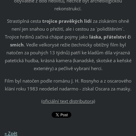
obyvatele z dob neolitu), nechce být archeologickou
rekonstrukcí.
Strastiplná cesta
trojice pravěkých lidí
za získáním ohně
není jen snahou o přežití, ale i cestou za ´polidštěním´.
Trojice hrdinů začíná chápat pojmy jako
láska,
přátelství č
i
smích
. Vedle velkorysé režie (technicky obtížný film byl
natočen za pouhých 13 týdnů) patří ke kladům díla výrazná
patetická hudba, krásná kamera (kanadské, skotské a keňské
exteriéry) a pečlivě vybraní herci.
Film byl natočen podle románu J. H. Rosnyho a z oscarového
klání roku 1983 neodešel nadarmo - získal Oscara za masky.
(oficiální text distributora)
« Zpět