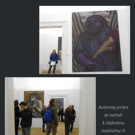
Autorovy práce
se neřadí
k žádnému
módnímu či