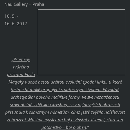
Nau Gallery – Praha
10. 5. -
16. 6. 2017
„Proměny
tvůrčího
přístupu Pavla
Matysky v sobě nesou určitou evoluční spodní linku, u které
tušíme hluboké propojení s autorovým životem. Původně
archetypální povaha malířské formy, ve své nezatíženosti
srovnatelné s dětskou kresbou, se v nejnovějších obrazech
přesunula k samotným námětům, čímž ještě zvýšila naléhavost
zobrazení. Musíme myslet na boj o vlastní existenci, starost o
potomstvo – boj o oheň
.“