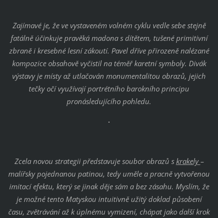
Zajímavé je, že ve vystaveném volném cyklu vedle sebe stejně
fatálně účinkuje pravěká madona s dítětem, tušené primitivní
zbraně i kresebné lesní zákoutí. Pavel dříve přirozeně nalézané
kompozice obsahově vyčistil na téměř karetní symboly. Divák
výstavy je místy až utlačován monumentalitou obrazů, jejich
tečky očí využívají portrétního barokního principu
pronásledujícího pohledu.
Zcela novou strategii představuje soubor obrazů s
krakely
–
malířsky pojednanou patinou, tedy uměle a pracně vytvořenou
imitací efektu, který se jinak děje sám a bez zásahu. Myslím, že
je možné tento Matyskou intuitivně užitý doklad působení
času, zvětrávání až k úplnému vymizení, chápat jako další krok