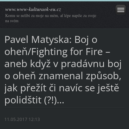
www.www-kulturaok-eu.cz
Komu se nelíbí za moje na mém, ať lépe napíše za svoje
na svém
Pavel Matyska: Boj o
oheň/Fighting for Fire –
aneb když v pradávnu boj
o oheň znamenal způsob,
jak přežít či navíc se ještě
polidštit (?!)…
11.05.2017 12:13