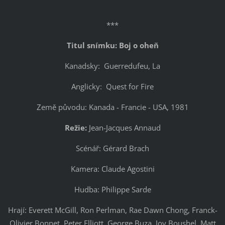
***
Titul snímku: Boj o oheň
Kanadsky: Guerredufeu, La
Anglicky: Quest for Fire
Země původu: Kanada - Francie - USA, 1981
Režie:
Jean-Jacques Annaud
Scénář: Gérard Brach
Kamera: Claude Agostini
Hudba: Philippe Sarde
Hrají: Everett McGill, Ron Perlman, Rae Dawn Chong, Franck-
Olivier Bonnet, Peter Elliott, George Buza, Joy Boushel, Matt