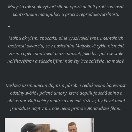
Matyska tak spoluvytváří silnou opoziční linii proti současné
kontextuální manipulaci a práci s reprodukovatelností.
Malba akrylem, zpočátku plně využívající experimentálních
možností akvarelu, se v posledním Matyskově cyklu nicméně
začíná opět zahušťovat a uzemňovat, jako by spolu se stále
naléhavějšími a zásadnějšími náměty ´více záleželo´ na malbě.
Doslova uzemňujícím dojmem působí i redukovaná barevnost:
odstíny světlé i pálené umbry, které doplňuje šedá špína a
občas narušují valéry modré a lomené růžové, by Pavel mohl
jednoduše najít v přírodě nebo přímo v Annaudově filmu.