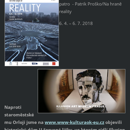
patro - Patrik Proško/Na hraně
reality
6. 4. – 6. 7. 2018
Naproti
staroměstské
mu Orloji jsme na
www.www-kulturaok-eu.cz
objevili
historický dům U červené lišky, ve kterém sídlí
Illusion