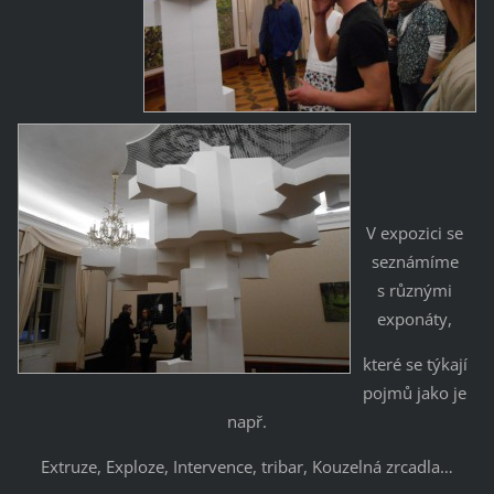
V expozici se
seznámíme
s různými
exponáty,
které se týkají
pojmů jako je
např.
Extruze, Exploze, Intervence, tribar, Kouzelná zrcadla…