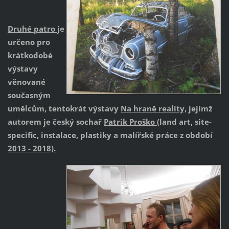
Druhé patro
je
určeno pro
krátkodobé
výstavy
věnované
současným
umělcům, tentokrát výstavy
Na hraně reality,
jejímž
autorem je český sochař
Patrik Proško (
land art, site-
specific, instalace, plastiky a malířské práce z období
2013 - 2018).