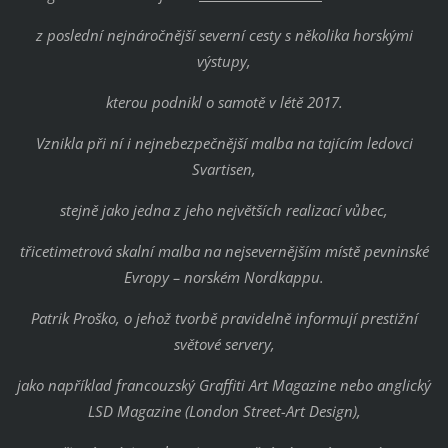
z poslední nejnáročnější severní cesty s několika horskými
výstupy,
kterou podnikl o samotě v létě 2017.
Vznikla při ní i nejnebezpečnější malba na tajícím ledovci
Svartisen,
stejně jako jedna z jeho největších realizací vůbec,
třicetimetrová skalní malba na nejsevernějším místě pevninské
Evropy – norském Nordkappu.
Patrik Proško, o jehož tvorbě pravidelně informují prestižní
světové servery,
jako například francouzský Graffiti Art Magazine nebo anglický
LSD Magazine (London Street-Art Design),