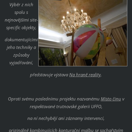
Výběr z nich
spolu s
nejnovějšími site-
specific objekty,
dokumentujícími
jeho techniky a
způsoby
vyjadřování,
představuje výstava
Na hraně reality
.
Oproti svému poslednímu projektu nazvanému
Místo činu
v
respektované trutnovské galerii UFFO,
na ní nechybějí ani záznamy intervencí,
originálně kombinujících
konturační malbu
se sochařstvím