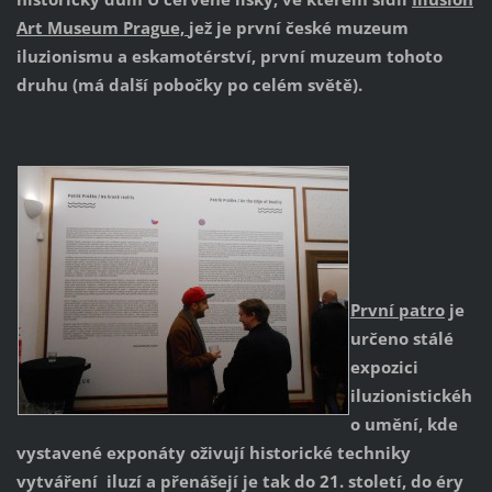
Art Museum Prague,
jež je první české muzeum
iluzionismu a eskamotérství, první muzeum tohoto
druhu (má další pobočky po celém světě).
První patro
je
určeno stálé
expozici
iluzionistickéh
o umění, kde
vystavené exponáty oživují historické techniky
vytváření iluzí a přenášejí je tak do 21. století, do éry