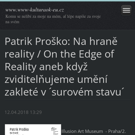
www.www-kulturaok-eu.cz
Komu se nelíbí za moje na mém, ať lépe napíše za svoje
na svém
Patrik Proško: Na hraně
reality / On the Edge of
Reality aneb když
zviditelňujeme umění
zakleté v ´surovém stavu´
12.04.2018 13:29
Illusion Art Museum - Praha/2.