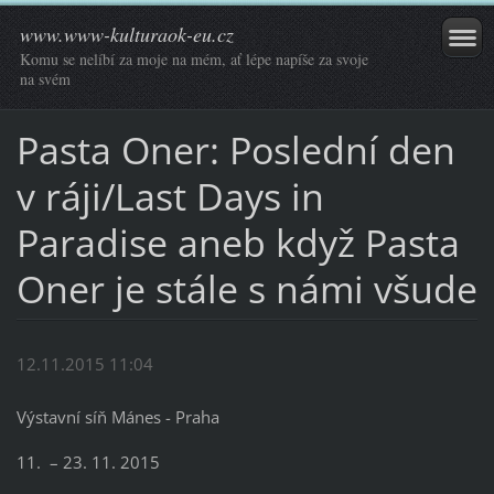
www.www-kulturaok-eu.cz
Komu se nelíbí za moje na mém, ať lépe napíše za svoje
na svém
Pasta Oner: Poslední den
v ráji/Last Days in
Paradise aneb když Pasta
Oner je stále s námi všude
12.11.2015 11:04
Výstavní síň Mánes - Praha
11. – 23. 11. 2015