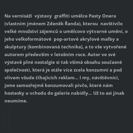
Na
vernisáži výstavy graffiti umělce Pasty Onera
(vlastním jménem Zdeněk Řanda), kterou navštívilo
velké množství zájemců o umělcovo výtvarné umění, o
jeho velkoformátové
pop-artové akrylové malby a
skulptury (kombinovaná technika), a to vše vytvořené
autorem především v letošním roce. Autor ve své
výstavě plné nostalgie si tak všímá obsahu současné
společnosti, která je stále více zcela konzumní a pod
vlivem všude číhajících reklam… I my, návštěvníci,
jsme samozřejmě konzumovali pivčo, které nám
hostesky u vchodu do galerie nabídly… Už to asi jinak
neumíme.