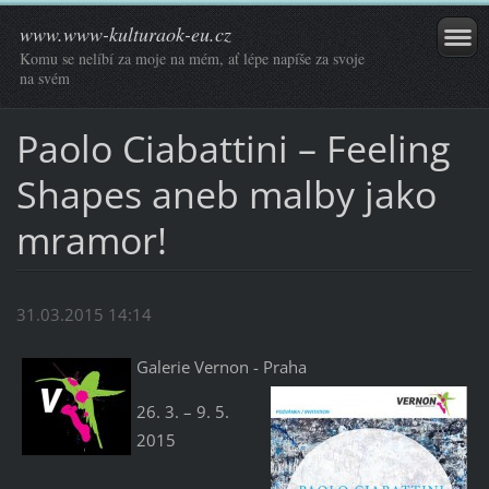
www.www-kulturaok-eu.cz
Komu se nelíbí za moje na mém, ať lépe napíše za svoje
na svém
Paolo Ciabattini – Feeling
Shapes aneb malby jako
mramor!
31.03.2015 14:14
Galerie Vernon - Praha
26. 3. – 9. 5.
2015