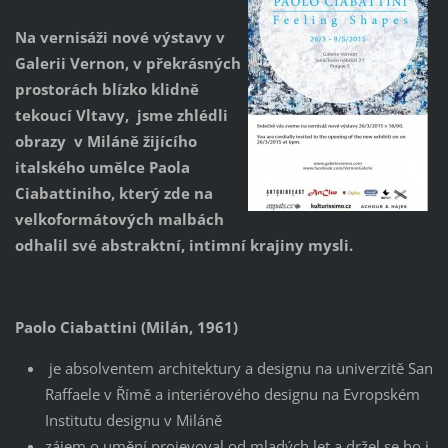
Na vernisáži nové výstavy v
Galerii Vernon, v překrásných
prostorách blízko klidně
tekoucí Vltavy, jsme zhlédli
obrazy v Miláně žijícího
italského umělce Paola
Ciabattiniho, který zde na
velkoformátových malbách
odhalil své abstraktní, intimní krajiny mysli.
Paolo Ciabattini (Milán, 1961)
je absolventem architektury a designu na univerzitě San
Raffaele v Římě a interiérového designu na Evropském
Institutu designu v Miláně
zájem o umění projevoval od mladých let a držel se ho i